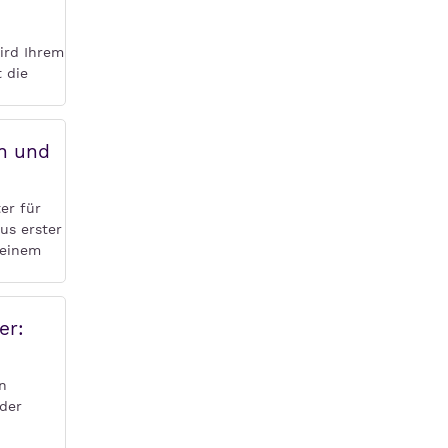
wird Ihrem
 die
en und
er für
us erster
seinem
er:
n
 der