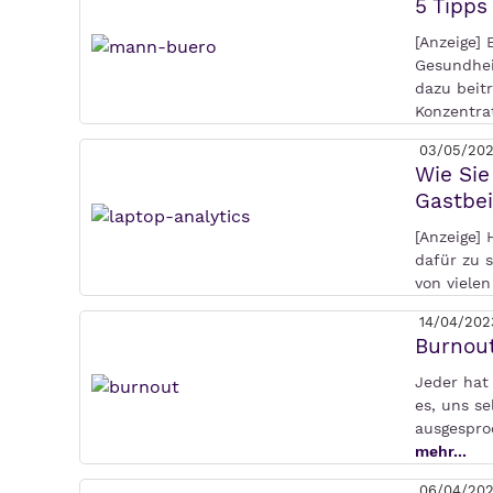
5 Tipps
[Anzeige]
Gesundhei
dazu beit
Konzentra
03/05/20
Wie Sie
Gastbe
[Anzeige] 
dafür zu s
von vielen
14/04/202
Burnout
Jeder hat 
es, uns s
ausgespro
mehr...
06/04/20