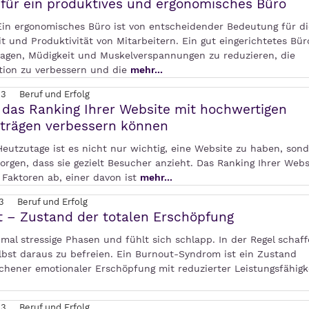
 für ein produktives und ergonomisches Büro
 Ein ergonomisches Büro ist von entscheidender Bedeutung für di
t und Produktivität von Mitarbeitern. Ein gut eingerichtetes Bü
ragen, Müdigkeit und Muskelverspannungen zu reduzieren, die
tion zu verbessern und die
mehr...
23
Beruf und Erfolg
 das Ranking Ihrer Website mit hochwertigen
iträgen verbessern können
Heutzutage ist es nicht nur wichtig, eine Website zu haben, son
orgen, dass sie gezielt Besucher anzieht. Das Ranking Ihrer Webs
 Faktoren ab, einer davon ist
mehr...
3
Beruf und Erfolg
 – Zustand der totalen Erschöpfung
mal stressige Phasen und fühlt sich schlapp. In der Regel schaff
elbst daraus zu befreien. Ein Burnout-Syndrom ist ein Zustand
chener emotionaler Erschöpfung mit reduzierter Leistungsfähigke
23
Beruf und Erfolg