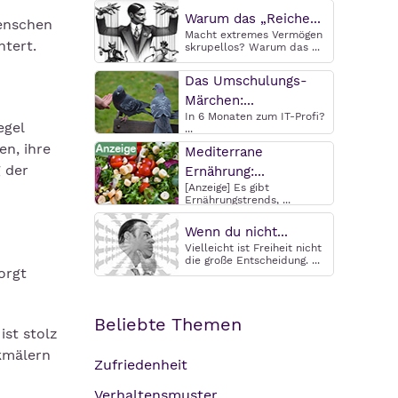
Warum das „Reiche...
Menschen
Macht extremes Vermögen
htert.
skrupellos? Warum das ...
Das Umschulungs-
Märchen:...
In 6 Monaten zum IT-Profi?
egel
...
n, ihre
Mediterrane
g der
Ernährung:...
[Anzeige] Es gibt
Ernährungstrends, ...
Wenn du nicht...
Vielleicht ist Freiheit nicht
n
die große Entscheidung. ...
orgt
Beliebte Themen
ist stolz
nkmälern
Zufriedenheit
Verhaltensmuster