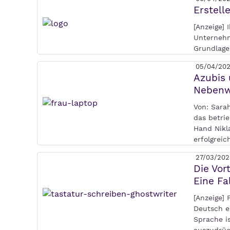
Erstell
[Anzeige]
Unternehme
Grundlage
05/04/20
Azubis 
Nebenw
Von: Sara
das betri
Hand Nikl
erfolgreic
27/03/202
Die Vor
Eine Fa
[Anzeige]
Deutsch e
Sprache i
auszudrüc