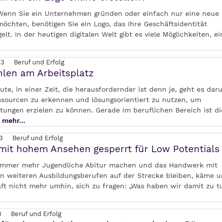
 Wenn Sie ein Unternehmen gründen oder einfach nur eine neue
öchten, benötigen Sie ein Logo, das Ihre Geschäftsidentität
elt. In der heutigen digitalen Welt gibt es viele Möglichkeiten, e
23
Beruf und Erfolg
len am Arbeitsplatz
te, in einer Zeit, die herausfordernder ist denn je, geht es dar
ssourcen zu erkennen und lösungsorientiert zu nutzen, um
tungen erzielen zu können. Gerade im beruflichen Bereich ist di
.
mehr...
3
Beruf und Erfolg
mit hohem Ansehen gesperrt für Low Potentials
mmer mehr Jugendliche Abitur machen und das Handwerk mit
en weiteren Ausbildungsberufen auf der Strecke bleiben, käme u
aft nicht mehr umhin, sich zu fragen: „Was haben wir damit zu t
3
Beruf und Erfolg