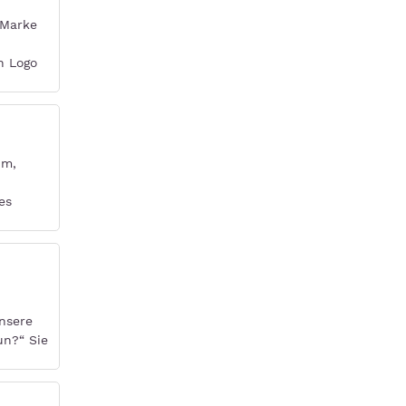
 Marke
in Logo
um,
es
nsere
un?“ Sie