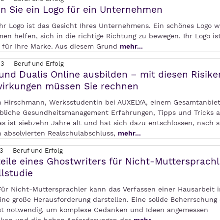
en Sie ein Logo für ein Unternehmen
 Ihr Logo ist das Gesicht Ihres Unternehmens. Ein schönes Logo 
n helfen, sich in die richtige Richtung zu bewegen. Ihr Logo ist
 für Ihre Marke. Aus diesem Grund
mehr...
23
Beruf und Erfolg
und Dualis Online ausbilden – mit diesen Risik
irkungen müssen Sie rechnen
h Hirschmann, Werksstudentin bei AUXELYA, einem Gesamtanbiet
ebliche Gesundheitsmanagement Erfahrungen, Tipps und Tricks a
as ist siebzehn Jahre alt und hat sich dazu entschlossen, nach 
h absolvierten Realschulabschluss,
mehr...
3
Beruf und Erfolg
teile eines Ghostwriters für Nicht-Muttersprachl
llstudie
 Für Nicht-Muttersprachler kann das Verfassen einer Hausarbeit i
ine große Herausforderung darstellen. Eine solide Beherrschung
st notwendig, um komplexe Gedanken und Ideen angemessen
ken und die hohen Anforderungen der
mehr...