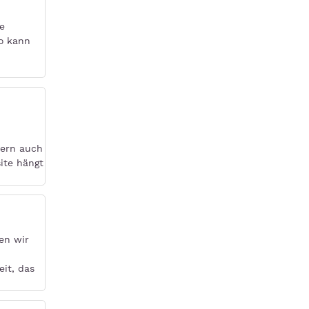
e
ro kann
dern auch
ite hängt
en wir
it, das