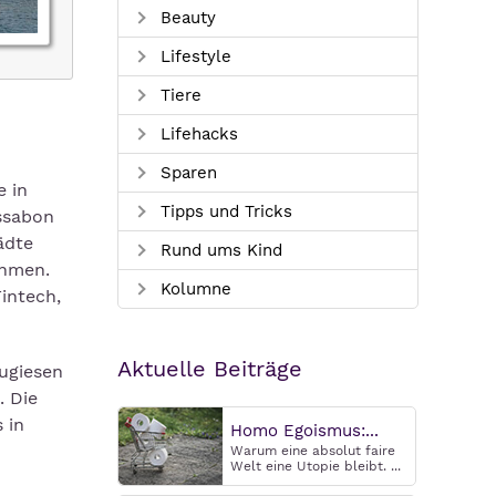
Beauty
Lifestyle
Tiere
Lifehacks
Sparen
e in
Tipps und Tricks
issabon
ädte
Rund ums Kind
ehmen.
Kolumne
intech,
Aktuelle Beiträge
tugiesen
. Die
 in
Homo Egoismus:...
Warum eine absolut faire
Welt eine Utopie bleibt. ...