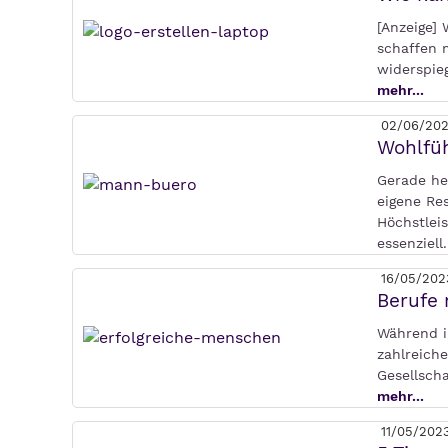
[Anzeige]
schaffen m
widerspieg
mehr...
02/06/20
Wohlfüh
Gerade heu
eigene Re
Höchstleis
essenziell
16/05/202
Berufe 
Während i
zahlreich
Gesellsch
mehr...
11/05/202