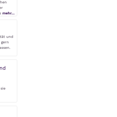
chen
er
es
mehr...
ität und
 gern
assen.
und
sie