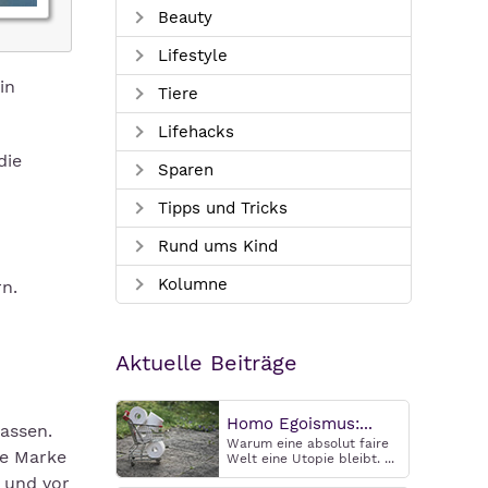
Beauty
Lifestyle
in
Tiere
Lifehacks
die
Sparen
Tipps und Tricks
Rund ums Kind
Kolumne
rn.
Aktuelle Beiträge
Homo Egoismus:...
assen.
Warum eine absolut faire
ne Marke
Welt eine Utopie bleibt. ...
n und vor