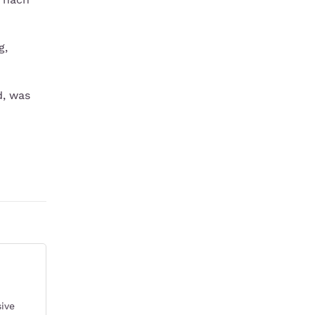
g,
d, was
ive