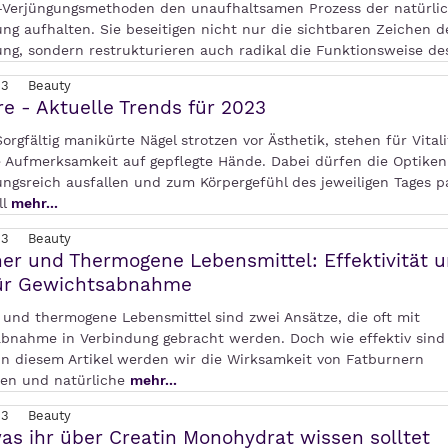
Verjüngungsmethoden den unaufhaltsamen Prozess der natürli
ng aufhalten. Sie beseitigen nicht nur die sichtbaren Zeichen d
ung, sondern restrukturieren auch radikal die Funktionsweise d
23
Beauty
e - Aktuelle Trends für 2023
Sorgfältig manikürte Nägel strotzen vor Ästhetik, stehen für Vital
e Aufmerksamkeit auf gepflegte Hände. Dabei dürfen die Optiken
ngsreich ausfallen und zum Körpergefühl des jeweiligen Tages p
ll
mehr...
23
Beauty
er und Thermogene Lebensmittel: Effektivität 
für Gewichtsabnahme
 und thermogene Lebensmittel sind zwei Ansätze, die oft mit
bnahme in Verbindung gebracht werden. Doch wie effektiv sind 
 In diesem Artikel werden wir die Wirksamkeit von Fatburnern
en und natürliche
mehr...
23
Beauty
was ihr über Creatin Monohydrat wissen solltet