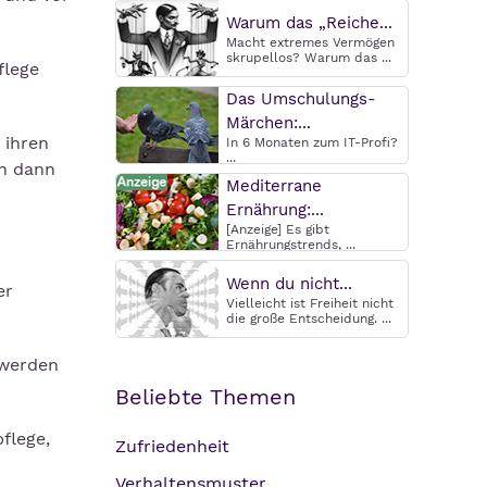
Warum das „Reiche...
Macht extremes Vermögen
skrupellos? Warum das ...
flege
Das Umschulungs-
Märchen:...
 ihren
In 6 Monaten zum IT-Profi?
...
en dann
Mediterrane
Ernährung:...
[Anzeige] Es gibt
Ernährungstrends, ...
Wenn du nicht...
er
Vielleicht ist Freiheit nicht
die große Entscheidung. ...
 werden
Beliebte Themen
flege,
Zufriedenheit
Verhaltensmuster