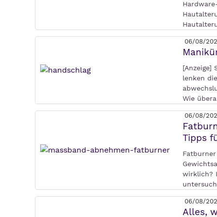
Hardware-
Hautalteru
Hautalter
06/08/20
Manikür
[Anzeige] 
lenken di
abwechslu
Wie übera
06/08/20
Fatburn
Tipps 
Fatburner
Gewichtsa
wirklich?
untersuch
06/08/20
Alles, 