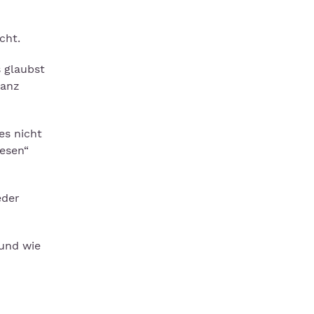
cht.
s glaubst
tanz
es nicht
lesen“
eder
 und wie