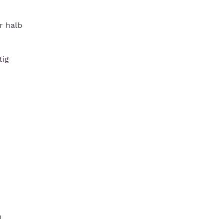
r halb
tig
n