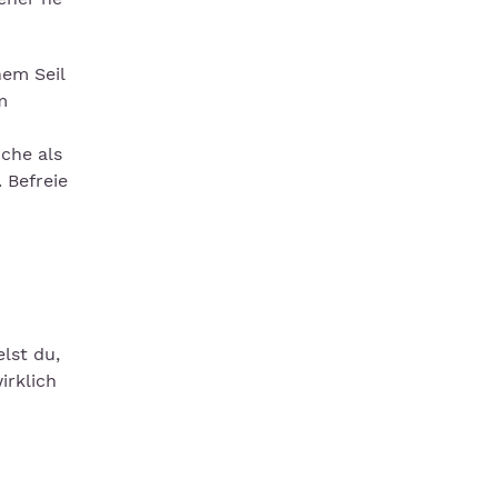
nem Seil
m
uche als
 Befreie
lst du,
irklich