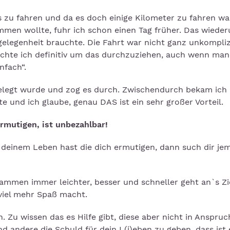
s zu fahren und da es doch einige Kilometer zu fahren w
ommen wollte, fuhr ich schon einen Tag früher. Das wiede
gelegenheit brauchte. Die Fahrt war nicht ganz unkompliz
chte ich definitiv um das durchzuziehen, auch wenn ma
nfach“.
 gelegt wurde und zog es durch. Zwischendurch bekam ich
 und ich glaube, genau DAS ist ein sehr großer Vorteil.
rmutigen, ist unbezahlbar!
 deinem Leben hast die dich ermutigen, dann such dir je
ammen immer leichter, besser und schneller geht an`s Zi
viel mehr Spaß macht.
n. Zu wissen das es Hilfe gibt, diese aber nicht in Anspruc
andere die Schuld für dein L(i)eben zu geben, dass ist 