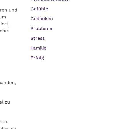
Gefühle
aren und
rum
Gedanken
iert,
Probleme
nche
Stress
Familie
Erfolg
manden,
el zu
h zu
eher ne