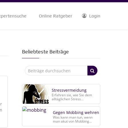
xpertensuche
Online Ratgeber
Login
Beliebteste Beiträge
Stressvermeidung
Erfahren sie, wie Sie dem
alltäglichen Stress...
ür
rn
Gegen Mobbing wehren
Was kann man tun, wenn
man akut von Mobbing...