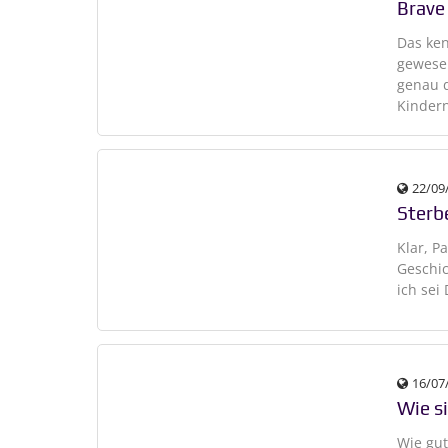
Brave
Das ken
gewesen
genau d
Kinder
22/09
Sterb
Klar, P
Geschic
ich sei
16/07
Wie si
Wie gut