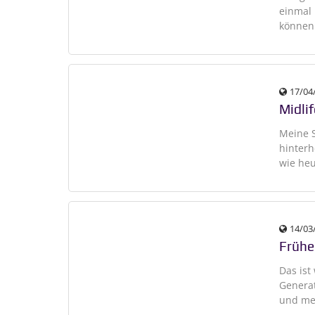
einmal 
können 
17/04
Midlif
Meine S
hinterh
wie heu
14/03
Früher
Das ist
Generat
und mei