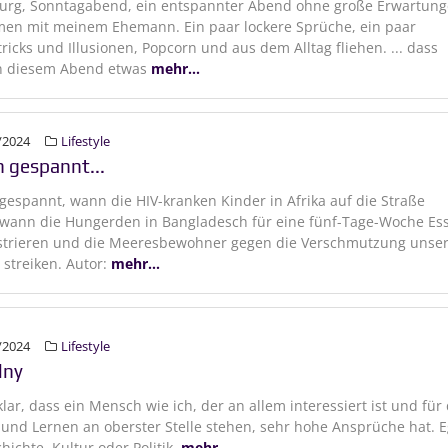
urg, Sonntagabend, ein entspannter Abend ohne große Erwartun
en mit meinem Ehemann. Ein paar lockere Sprüche, ein paar
ricks und Illusionen, Popcorn und aus dem Alltag fliehen. ... dass
n diesem Abend etwas
mehr...
/2024
Lifestyle
n gespannt...
 gespannt, wann die HIV-kranken Kinder in Afrika auf die Straße
 wann die Hungerden in Bangladesch für eine fünf-Tage-Woche Es
trieren und die Meeresbewohner gegen die Verschmutzung unser
streiken. Autor:
mehr...
/2024
Lifestyle
lny
 klar, dass ein Mensch wie ich, der an allem interessiert ist und für
und Lernen an oberster Stelle stehen, sehr hohe Ansprüche hat. E
hichte, Kultur oder Politik,
mehr...