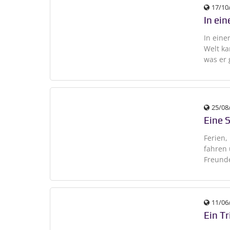
17/10
In ein
In eine
Welt ka
was er 
25/08
Eine S
Ferien,
fahren 
Freund
11/06
Ein T