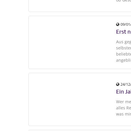
09/01
Erst 
Aus geg
selbste
beliebt
angebli
24/12
Ein Ja
Wer mei
alles R
was mir