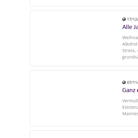
17/12
Alle J
Weihnac
Alkohol
Stress,
grunds
07/11
Ganz 
Vermutl
Existen
Mannes 