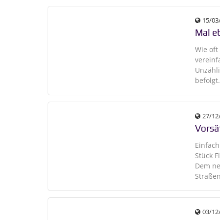
15/03
Mal eb
Wie oft
vereinf
Unzähli
befolgt
27/12
Vorsä
Einfach
Stück F
Dem neu
Straße
03/12