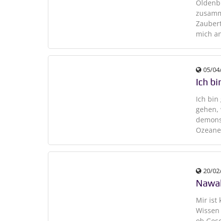
Oldenb
zusamm
Zaubert
mich a
05/04
Ich bi
Ich bin
gehen,
demons
Ozeane 
20/02
Nawa
Mir ist
Wissen 
ob Gesc