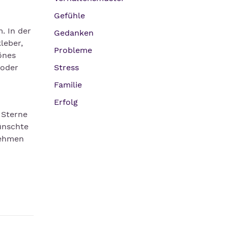
Gefühle
. In der
Gedanken
leber,
Probleme
önes
 oder
Stress
Familie
Erfolg
 Sterne
ünschte
nehmen