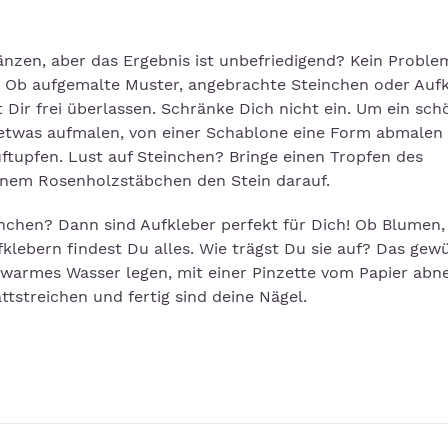
nzen, aber das Ergebnis ist unbefriedigend? Kein Problem
s. Ob aufgemalte Muster, angebrachte Steinchen oder Aufk
t Dir frei überlassen. Schränke Dich nicht ein. Um ein sch
 etwas aufmalen, von einer Schablone eine Form abmalen
tupfen. Lust auf Steinchen? Bringe einen Tropfen des
einem Rosenholzstäbchen den Stein darauf.
inchen? Dann sind Aufkleber perfekt für Dich! Ob Blumen,
klebern findest Du alles. Wie trägst Du sie auf? Das gew
auwarmes Wasser legen, mit einer Pinzette vom Papier ab
ttstreichen und fertig sind deine Nägel.