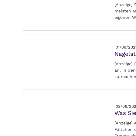
[Anzeige] 
meisten M
eigenen W
01/09/202
Nagelst
[Anzeige] 
an, in de
zu machen
08/06/202
Was Sie
[Anzeige]
Fältchen 
Frauen al