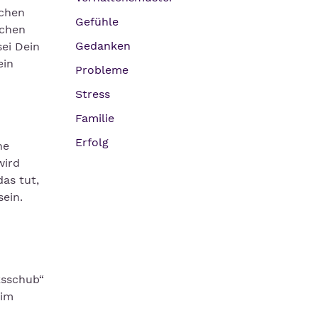
üchen
Gefühle
schen
Gedanken
ei Dein
ein
Probleme
Stress
Familie
Erfolg
ne
wird
as tut,
sein.
ksschub“
 im