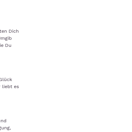
ten Dich
 Umgib
ie Du
 Glück
liebt es
und
gung,