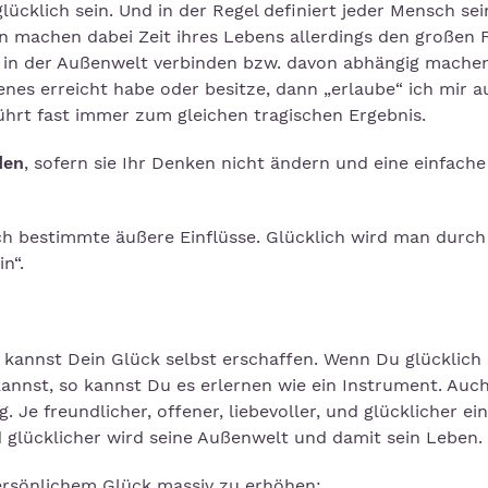
cklich sein. Und in der Regel definiert jeder Mensch sei
n machen dabei Zeit ihres Lebens allerdings den großen F
n in der Außenwelt verbinden bzw. davon abhängig machen
enes erreicht habe oder besitze, dann „erlaube“ ich mir a
führt fast immer zum gleichen tragischen Ergebnis.
den
, sofern sie Ihr Denken nicht ändern und eine einfache
ch bestimmte äußere Einflüsse. Glücklich wird man durch
n“.
u kannst Dein Glück selbst erschaffen. Wenn Du glücklich 
kannst, so kannst Du es erlernen wie ein Instrument. Auch 
 Je freundlicher, offener, liebevoller, und glücklicher e
nd glücklicher wird seine Außenwelt und damit sein Leben.
ersönlichem Glück massiv zu erhöhen: