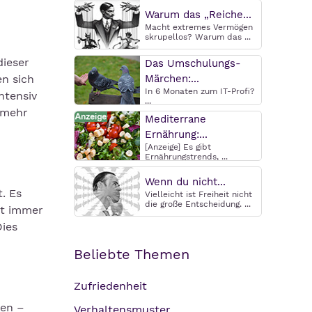
Warum das „Reiche...
Macht extremes Vermögen
skrupellos? Warum das ...
dieser
Das Umschulungs-
en sich
Märchen:...
In 6 Monaten zum IT-Profi?
ntensiv
...
 mehr
Mediterrane
Ernährung:...
[Anzeige] Es gibt
Ernährungstrends, ...
Wenn du nicht...
. Es
Vielleicht ist Freiheit nicht
die große Entscheidung. ...
ht immer
Dies
Beliebte Themen
Zufriedenheit
ren –
Verhaltensmuster