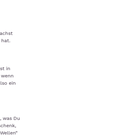
chst
 hat.
st in
e wenn
lso ein
h, was Du
schenk,
-Wellen“