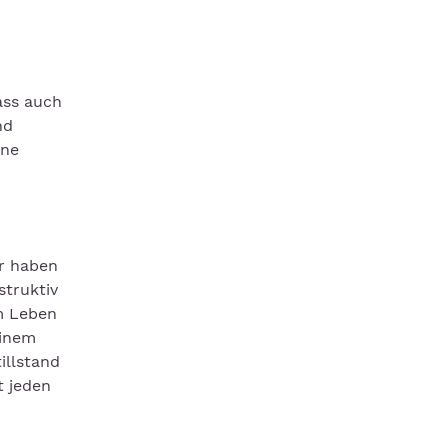
ass auch
nd
ine
er haben
struktiv
m Leben
einem
illstand
t jeden