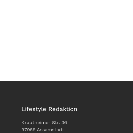
Lifestyle Redaktion
Krautheimer Str. 36
97959 Assamstadt