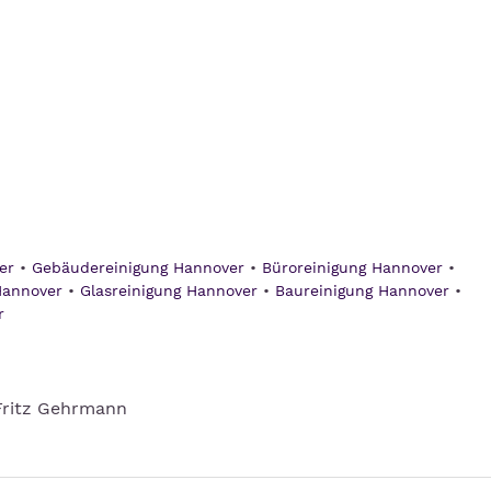
er
Gebäudereinigung Hannover
Büroreinigung Hannover
Hannover
Glasreinigung Hannover
Baureinigung Hannover
r
 Fritz Gehrmann