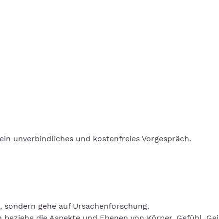
 ein unverbindliches und kostenfreies Vorgespräch.
, sondern gehe auf Ursachenforschung.
ich beziehe die Aspekte und Ebenen von Körper, Gefühl, Ge