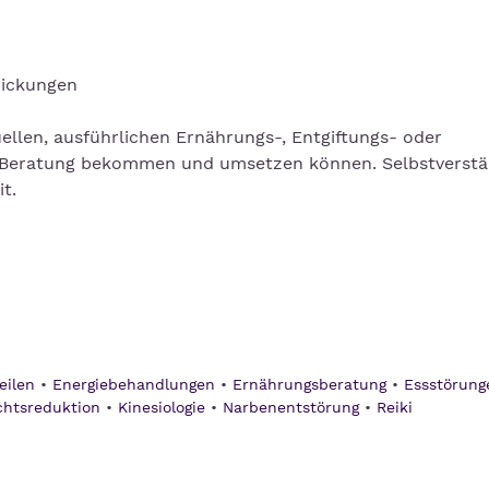
rickungen
ellen, ausführlichen Ernährungs-, Entgiftungs- oder
r Beratung bekommen und umsetzen können. Selbstverstä
t.
eilen
Energiebehandlungen
Ernährungsberatung
Essstörung
htsreduktion
Kinesiologie
Narbenentstörung
Reiki