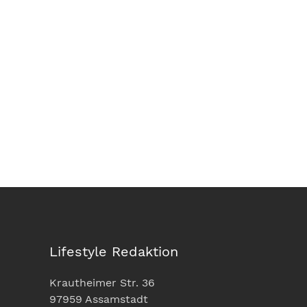
Lifestyle Redaktion
Krautheimer Str. 36
97959 Assamstadt