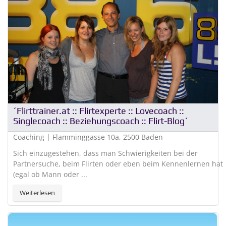
´Flirttrainer.at :: Flirtexperte :: Lovecoach ::
Singlecoach :: Beziehungscoach :: Flirt-Blog´
Coaching | Flamminggasse 10a, 2500 Baden
Sich einzugestehen, dass man Schwierigkeiten bei der
Partnersuche, beim Flirten oder eben beim Kennenlernen hat
(egal ob Mann oder ...
Weiterlesen