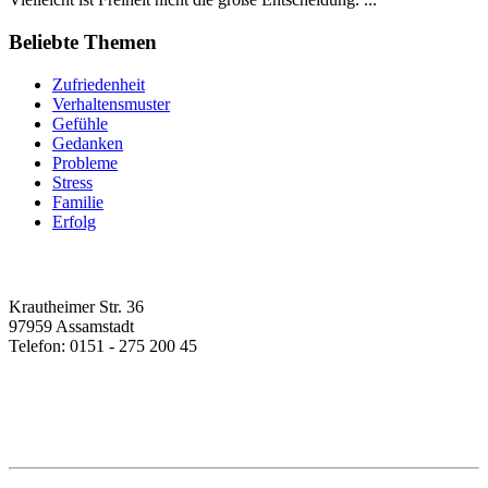
Beliebte Themen
Zufriedenheit
Verhaltensmuster
Gefühle
Gedanken
Probleme
Stress
Familie
Erfolg
Lifestyle Redaktion
Krautheimer Str. 36
97959 Assamstadt
Telefon: 0151 - 275 200 45
info@ratgeber-lifestyle.de