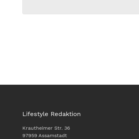
Lifestyle Redaktion
Krautheimer Str. 36
97959 Assamstadt