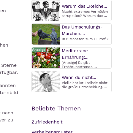
Warum das „Reiche...
hen
Macht extremes Vermögen
skrupellos? Warum das ...
Das Umschulungs-
Märchen:...
In 6 Monaten zum IT-Profi?
...
chen
Mediterrane
Ernährung:...
[Anzeige] Es gibt
r Sterne
Ernährungstrends, ...
rfügbar.
Wenn du nicht...
Vielleicht ist Freiheit nicht
kannten
die große Entscheidung. ...
ternbild
Beliebte Themen
e nach
wer zu
Zufriedenheit
Verhaltensmuster