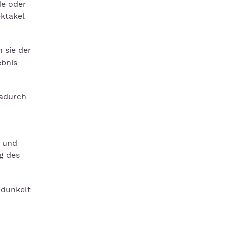
de oder
ktakel
 sie der
ebnis
dadurch
 und
g des
rdunkelt