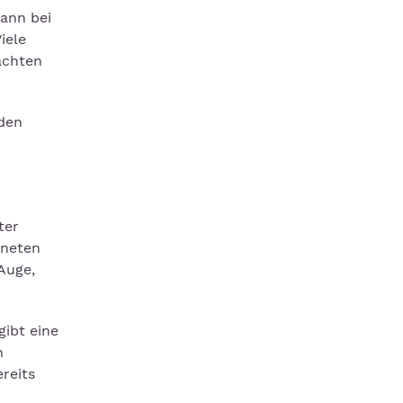
kann bei
iele
achten
rden
ter
aneten
Auge,
gibt eine
n
reits