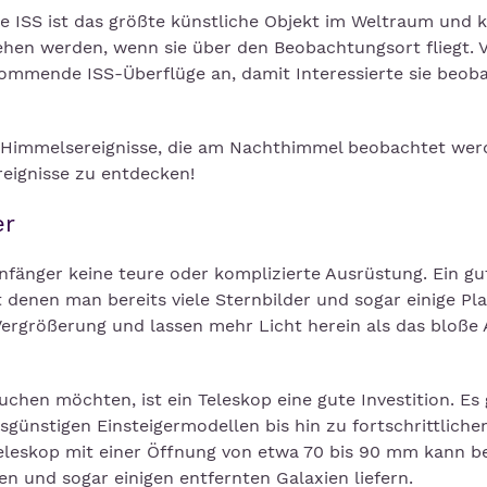
e ISS ist das größte künstliche Objekt im Weltraum und 
hen werden, wenn sie über den Beobachtungsort fliegt. V
ommende ISS-Überflüge an, damit Interessierte sie beob
 der Himmelsereignisse, die am Nachthimmel beobachtet we
reignisse zu entdecken!
er
änger keine teure oder komplizierte Ausrüstung. Ein gu
t denen man bereits viele Sternbilder und sogar einige Pl
Vergrößerung und lassen mehr Licht herein als das bloße 
auchen möchten, ist ein Teleskop eine gute Investition. Es 
sgünstigen Einsteigermodellen bis hin zu fortschrittliche
Teleskop mit einer Öffnung von etwa 70 bis 90 mm kann be
n und sogar einigen entfernten Galaxien liefern.