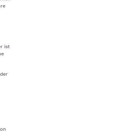
hre
r ist
ne
oder
von