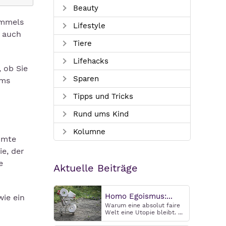
Beauty
immels
Lifestyle
n auch
Tiere
Lifehacks
, ob Sie
Sparen
ums
Tipps und Tricks
Rund ums Kind
Kolumne
mmte
e, der
e
Aktuelle Beiträge
Homo Egoismus:...
wie ein
Warum eine absolut faire
Welt eine Utopie bleibt. ...