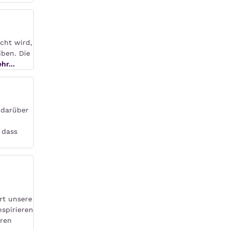
cht wird,
iben. Die
hr...
 darüber
 dass
rt unsere
nspirieren
aren