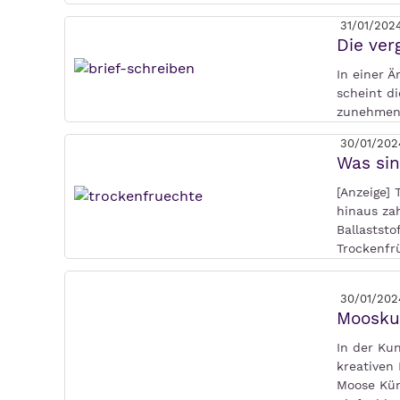
31/01/202
Die ver
In einer Ä
scheint d
zunehmende
30/01/202
Was sin
[Anzeige] 
hinaus za
Ballaststo
Trockenfr
30/01/202
Mooskun
In der Ku
kreativen 
Moose Kün