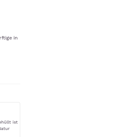
ftige in
hüllt ist
Natur