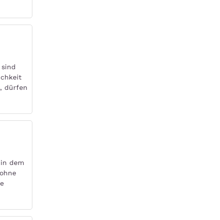
 sind
ichkeit
, dürfen
, in dem
 ohne
te