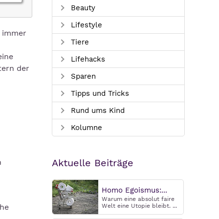
Beauty
Lifestyle
t immer
Tiere
eine
Lifehacks
tern der
Sparen
Tipps und Tricks
Rund ums Kind
Kolumne
Aktuelle Beiträge
n
Homo Egoismus:...
Warum eine absolut faire
che
Welt eine Utopie bleibt. ...