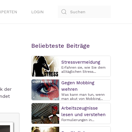
XPERTEN
LOGIN
Beliebteste Beiträge
Stressvermeidung
Erfahren sie, wie Sie dem
alltäglichen Stress...
Gegen Mobbing
k der
wehren
Was kann man tun, wenn
indet
man akut von Mobbing...
Arbeitszeugnisse
lesen und verstehen
Formulierungen in...