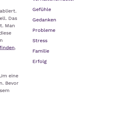
Gefühle
bliert.
ll. Das
Gedanken
st. Man
Probleme
diese
en
Stress
 finden
.
Familie
Erfolg
 Um eine
n. Bevor
esem