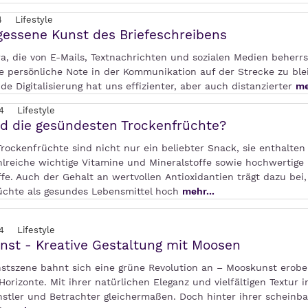
4
Lifestyle
gessene Kunst des Briefeschreibens
ra, die von E-Mails, Textnachrichten und sozialen Medien beherrs
ie persönliche Note in der Kommunikation auf der Strecke zu ble
 Digitalisierung hat uns effizienter, aber auch distanzierter
me
4
Lifestyle
d die gesündesten Trockenfrüchte?
Trockenfrüchte sind nicht nur ein beliebter Snack, sie enthalten
hlreiche wichtige Vitamine und Mineralstoffe sowie hochwertige
ffe. Auch der Gehalt an wertvollen Antioxidantien trägt dazu bei,
üchte als gesundes Lebensmittel hoch
mehr...
4
Lifestyle
st - Kreative Gestaltung mit Moosen
nstszene bahnt sich eine grüne Revolution an – Mooskunst erobe
Horizonte. Mit ihrer natürlichen Eleganz und vielfältigen Textur i
stler und Betrachter gleichermaßen. Doch hinter ihrer scheinb