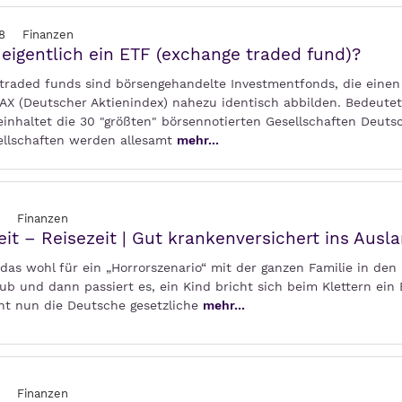
8
Finanzen
 eigentlich ein ETF (exchange traded fund)?
traded funds sind börsengehandelte Investmentfonds, die einen
DAX (Deutscher Aktienindex) nahezu identisch abbilden. Bedeutet
einhaltet die 30 "größten" börsennotierten Gesellschaften Deuts
ellschaften werden allesamt
mehr...
Finanzen
eit – Reisezeit | Gut krankenversichert ins Ausl
das wohl für ein „Horrorszenario“ mit der ganzen Familie in den
aub und dann passiert es, ein Kind bricht sich beim Klettern ein 
cht nun die Deutsche gesetzliche
mehr...
Finanzen