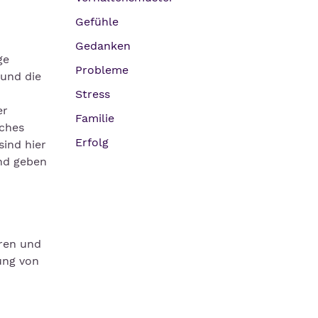
Gefühle
Gedanken
ge
Probleme
und die
Stress
er
Familie
sches
Erfolg
ind hier
und geben
ren und
ung von