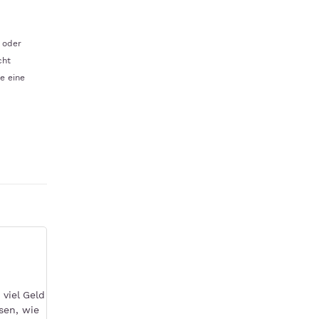
 oder
cht
ie eine
viel Geld
sen, wie