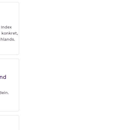
 Index
 konkret,
chlands.
and
Bein.