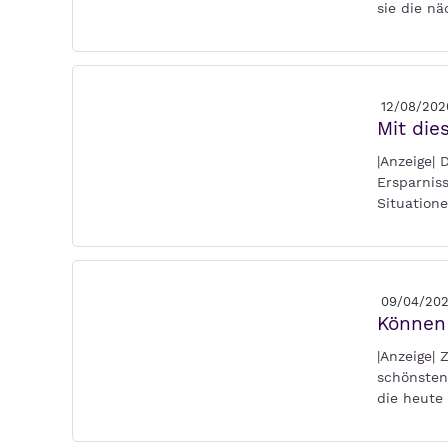
sie die n
12/08/202
Mit die
|Anzeige| 
Ersparnis
Situatione
09/04/20
Können 
|Anzeige| 
schönsten
die heute