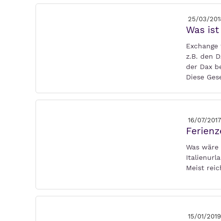
25/03/201
Was ist
Exchange 
z.B. den 
der Dax b
Diese Ges
16/07/2017
Ferienz
Was wäre 
Italienurl
Meist rei
15/01/2019