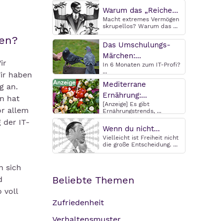
Warum das „Reiche...
Macht extremes Vermögen
skrupellos? Warum das ...
ten?
Das Umschulungs-
Märchen:...
ir
In 6 Monaten zum IT-Profi?
...
ir haben
Mediterrane
g an.
Ernährung:...
n hat
[Anzeige] Es gibt
or allem
Ernährungstrends, ...
der IT-
Wenn du nicht...
Vielleicht ist Freiheit nicht
die große Entscheidung. ...
n sich
Beliebte Themen
d
 voll
Zufriedenheit
Verhaltensmuster