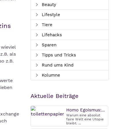
Beauty
Lifestyle
zins
Tiere
Lifehacks
Sparen
wieviel
z.B. als
Tipps und Tricks
so z.B.
Rund ums Kind
Kolumne
hwerte
sieben
Aktuelle Beiträge
Homo Egoismus:...
 Exchange
Warum eine absolut
faire Welt eine Utopie
uch
bleibt. ...