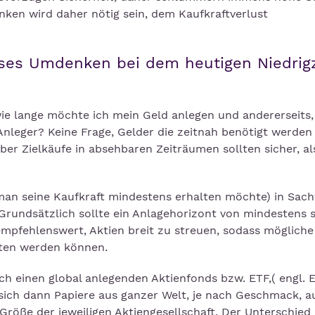
ken wird daher nötig sein, dem Kaufkraftverlust
dieses Umdenken bei dem heutigen Niedrig
ie lange möchte ich mein Geld anlegen und andererseits, 
Anleger? Keine Frage, Gelder die zeitnah benötigt werden 
aber Zielkäufe in absehbaren Zeiträumen sollten sicher, al
 man seine Kaufkraft mindestens erhalten möchte) in Sac
. Grundsätzlich sollte ein Anlagehorizont von mindestens 
empfehlenswert, Aktien breit zu streuen, sodass mögliche
ten werden können.
rch einen global anlegenden Aktienfonds bzw. ETF,( engl.
sich dann Papiere aus ganzer Welt, je nach Geschmack, a
Größe der jeweiligen Aktiengesellschaft. Der Unterschied