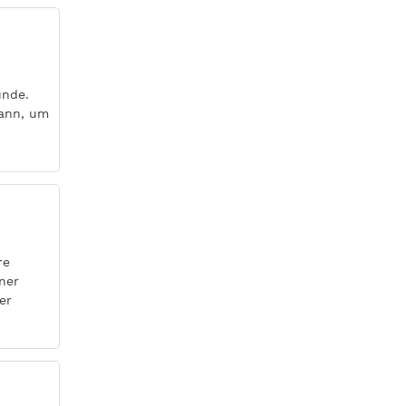
unde.
kann, um
re
ner
er