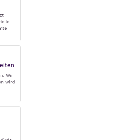
zt
ielle
amte
eiten
n. Wir
en wird