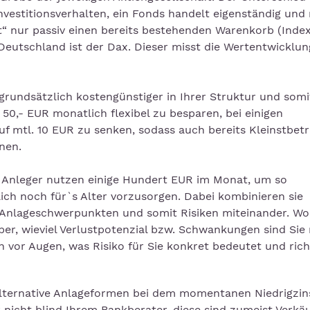
vestitionsverhalten, ein Fonds handelt eigenständig und
et“ nur passiv einen bereits bestehenden Warenkorb (Inde
Deutschland ist der Dax. Dieser misst die Wertentwicklun
grundsätzlich kostengünstiger in Ihrer Struktur und somi
50,- EUR monatlich flexibel zu besparen, bei einigen
uf mtl. 10 EUR zu senken, sodass auch bereits Kleinstbetr
nen.
le Anleger nutzen einige Hundert EUR im Monat, um so
ch noch für`s Alter vorzusorgen. Dabei kombinieren sie
 Anlageschwerpunkten und somit Risiken miteinander. Wo
ber, wieviel Verlustpotenzial bzw. Schwankungen sind Sie
ch vor Augen, was Risiko für Sie konkret bedeutet und rich
lternative Anlageformen bei dem momentanen Niedrigzin
nicht blind Ihrem Bankberater, diese sind zumeist Verkä