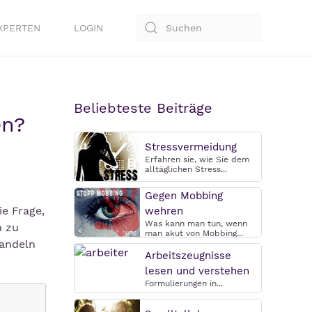
XPERTEN
LOGIN
Beliebteste Beiträge
en?
Stressvermeidung
Erfahren sie, wie Sie dem
alltäglichen Stress...
Gegen Mobbing
e Frage,
wehren
Was kann man tun, wenn
n zu
man akut von Mobbing...
handeln
Arbeitszeugnisse
lesen und verstehen
Formulierungen in...