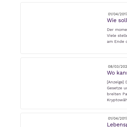
01/04/201
Wie sol
Der momen
Viele ste
am Ende 
08/03/20
Wo kann
[Anzeige]
Gesetze u
breiten P
Kryptowä
01/04/201
Lebensp