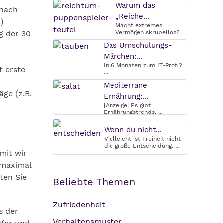
Warum das
 nach
„Reiche...
x)
Macht extremes
g der 30
Vermögen skrupellos?
Warum das ...
Das Umschulungs-
Märchen:...
In 6 Monaten zum IT-Profi?
t erste
...
Mediterrane
äge (z.B.
Ernährung:...
[Anzeige] Es gibt
Ernährungstrends, ...
Wenn du nicht...
Vielleicht ist Freiheit nicht
die große Entscheidung. ...
mit wir
 maximal
ten Sie
Beliebte Themen
Zufriedenheit
s der
Verhaltensmuster
ufer und