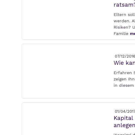
ratsam
Eltern sol
werden. A
Risiken? 
Familie
me
07/12/201
Wie kan
Erfahren 
zeigen Ihn
in diesem 
01/04/201
Kapital
anlege