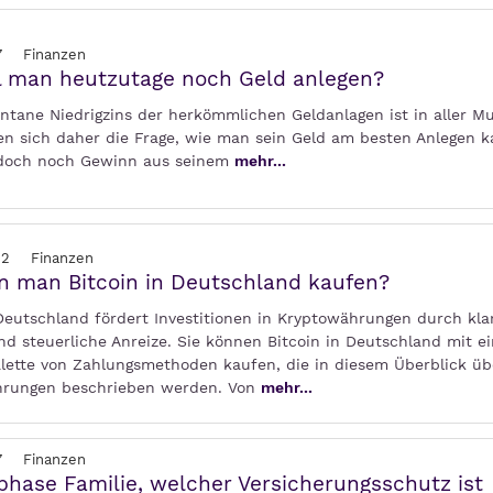
7
Finanzen
l man heutzutage noch Geld anlegen?
tane Niedrigzins der herkömmlichen Geldanlagen ist in aller M
llen sich daher die Frage, wie man sein Geld am besten Anlegen 
doch noch Gewinn aus seinem
mehr...
22
Finanzen
 man Bitcoin in Deutschland kaufen?
 Deutschland fördert Investitionen in Kryptowährungen durch kla
nd steuerliche Anreize. Sie können Bitcoin in Deutschland mit ei
alette von Zahlungsmethoden kaufen, die in diesem Überblick üb
hrungen beschrieben werden. Von
mehr...
7
Finanzen
hase Familie, welcher Versicherungsschutz ist