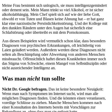
Meine Frau benimmt sich unlogisch, sie muss intelligenzgemindert
oder dement sein. Mein Mann trinkt so viel Alkohol, er ist sicher
alkoholabhängig. Mein Chef spielt sich auf wie der liebe Gott,
obwohl er von Tuten und Blasen keine Ahnung hat – er hat ganz
klar eine narzisstische Persönlichkeitsstörung. Und der Kollege mit
den dunklen Rändern unter den Augen hat sicherlich eine
Schlafstörung oder übertreibt es mit dem Pornokonsum.
Aus diesen Beispielen wird vermutlich schon klar, dass besonders
Diagnosen von psychischen Erkrankungen, oft leichtfertig von
Laien geäußert werden. Außerdem werden diese Diagnosen nicht
selten als Beschimpfung oder Abwertung von anderen Menschen
missbraucht. Offensichtlich haftet diesen Krankheiten immer noch
das Stigma von Schwäche, einem Mangel von Selbstdisziplin oder
nicht ausreichender Intelligenz an.
Was man
nicht
tun sollte
Nicht Dr. Google befragen.
Das ist keine besondere Neuigkeit:
Wenn man nach Symptomen im Internet sucht, wird man alle
möglichen Diagnosen finden. Und die könnten einen veranlassen,
voreilige Schlüsse zu ziehen. Manche Menschen kommen nach
einer Konsultation des Internets bereits mit Vorschlägen zur
Behandlung an, ohne dass man sie gefragt hatte.