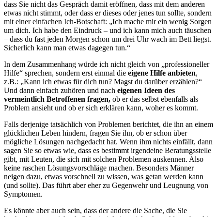
dass Sie nicht das Gespräch damit eröffnen, dass mit dem anderen
etwas nicht stimmt, oder dass er dieses oder jenes tun sollte, sondern
mit einer einfachen Ich-Botschaft: „Ich mache mir ein wenig Sorgen
um dich. Ich habe den Eindruck – und ich kann mich auch täuschen
– dass du fast jeden Morgen schon um drei Uhr wach im Bett liegst.
Sicherlich kann man etwas dagegen tun.“
In dem Zusammenhang würde ich nicht gleich von „professioneller
Hilfe“ sprechen, sondern erst einmal die
eigene Hilfe anbieten
,
z.B.: „Kann ich etwas für dich tun? Magst du darüber erzählen?“
Und dann einfach zuhören und nach
eigenen Ideen des
vermeintlich Betroffenen fragen,
ob er das selbst ebenfalls als
Problem ansieht und ob er sich erklären kann, woher es kommt.
Falls derjenige tatsächlich von Problemen berichtet, die ihn an einem
glücklichen Leben hindern, fragen Sie ihn, ob er schon über
mögliche Lösungen nachgedacht hat. Wenn ihm nichts einfällt, dann
sagen Sie so etwas wie, dass es bestimmt irgendeine Beratungsstelle
gibt, mit Leuten, die sich mit solchen Problemen auskennen. Also
keine raschen Lösungsvorschläge machen. Besonders Männer
neigen dazu, etwas vorschnell zu wissen, was getan werden kann
(und sollte). Das führt aber eher zu Gegenwehr und Leugnung von
Symptomen.
Es könnte aber auch sein, dass der andere die Sache, die Sie