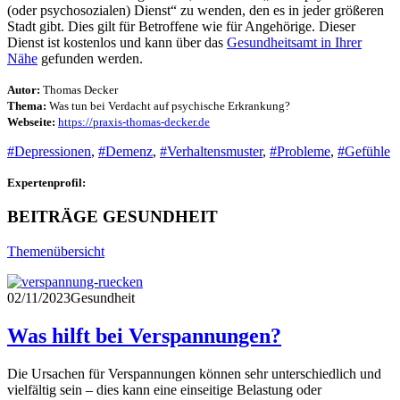
(oder psychosozialen) Dienst“ zu wenden, den es in jeder größeren
Stadt gibt. Dies gilt für Betroffene wie für Angehörige. Dieser
Dienst ist kostenlos und kann über das
Gesundheitsamt in Ihrer
Nähe
gefunden werden.
Autor:
Thomas Decker
Thema:
Was tun bei Verdacht auf psychische Erkrankung?
Webseite:
https://praxis-thomas-decker.de
#Depressionen
,
#Demenz
,
#Verhaltensmuster
,
#Probleme
,
#Gefühle
Expertenprofil:
BEITRÄGE GESUNDHEIT
Themenübersicht
02/11/2023
Gesundheit
Was hilft bei Verspannungen?
Die Ursachen für Verspannungen können sehr unterschiedlich und
vielfältig sein – dies kann eine einseitige Belastung oder