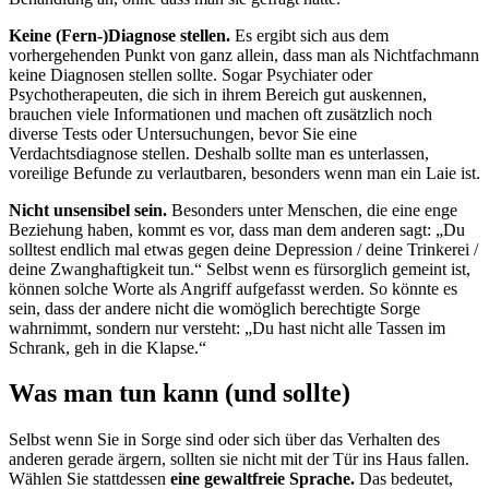
Keine (Fern-)Diagnose stellen.
Es ergibt sich aus dem
vorhergehenden Punkt von ganz allein, dass man als Nichtfachmann
keine Diagnosen stellen sollte. Sogar Psychiater oder
Psychotherapeuten, die sich in ihrem Bereich gut auskennen,
brauchen viele Informationen und machen oft zusätzlich noch
diverse Tests oder Untersuchungen, bevor Sie eine
Verdachtsdiagnose stellen. Deshalb sollte man es unterlassen,
voreilige Befunde zu verlautbaren, besonders wenn man ein Laie ist.
Nicht unsensibel sein.
Besonders unter Menschen, die eine enge
Beziehung haben, kommt es vor, dass man dem anderen sagt: „Du
solltest endlich mal etwas gegen deine Depression / deine Trinkerei /
deine Zwanghaftigkeit tun.“ Selbst wenn es fürsorglich gemeint ist,
können solche Worte als Angriff aufgefasst werden. So könnte es
sein, dass der andere nicht die womöglich berechtigte Sorge
wahrnimmt, sondern nur versteht: „Du hast nicht alle Tassen im
Schrank, geh in die Klapse.“
Was man tun kann (und sollte)
Selbst wenn Sie in Sorge sind oder sich über das Verhalten des
anderen gerade ärgern, sollten sie nicht mit der Tür ins Haus fallen.
Wählen Sie stattdessen
eine gewaltfreie Sprache.
Das bedeutet,