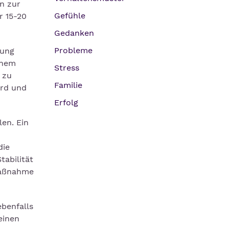
n zur
Gefühle
r 15-20
Gedanken
Probleme
rung
inem
Stress
 zu
Familie
ird und
Erfolg
en. Ein
die
abilität
 Maßnahme
benfalls
einen