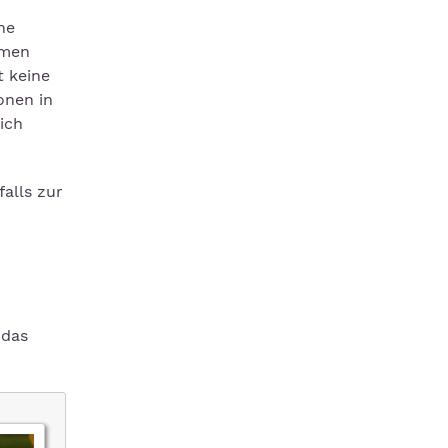
ne
mmen
t keine
onen in
ich
alls zur
 das