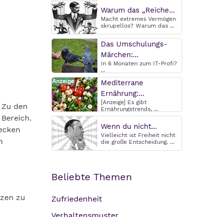
Warum das „Reiche...
Macht extremes Vermögen
skrupellos? Warum das ...
Das Umschulungs-
Märchen:...
In 6 Monaten zum IT-Profi?
...
Mediterrane
Ernährung:...
[Anzeige] Es gibt
 Zu den
Ernährungstrends, ...
Bereich.
Wenn du nicht...
ecken
Vielleicht ist Freiheit nicht
n
die große Entscheidung. ...
Beliebte Themen
rzen zu
Zufriedenheit
Verhaltensmuster