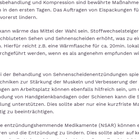
Eisbehandlung und Kompression sind bewährte Maßnahme
n den ersten Tagen. Das Auftragen von Eispackungen fü
orerst lindern.
kann wärme das Mittel der Wahl sein. Stoffwechselsteige
rchbluteten Sehen und Sehnenscheiden erhöht, was zu e
 Hierfür reicht z.B. eine Wärmflasche für ca. 20min. lokal
 durchgeführt werden, wenn es als angenehm empfunden w
bei der Behandlung von Sehnenscheidenentzündungen spiel
echniken zur Stärkung der Muskeln und Verbesserung der
en am Arbeitsplatz können ebenfalls hilfreich sein, um 
ndung von Handgelenkbandagen oder Schienen kann die St
lung unterstützen. Dies sollte aber nur eine kurzfriste
tig zu beeinträchtigen.
ale entzündungshemmende Medikamente (NSAR) können e
n und die Entzündung zu lindern. Dies sollte aber auf k