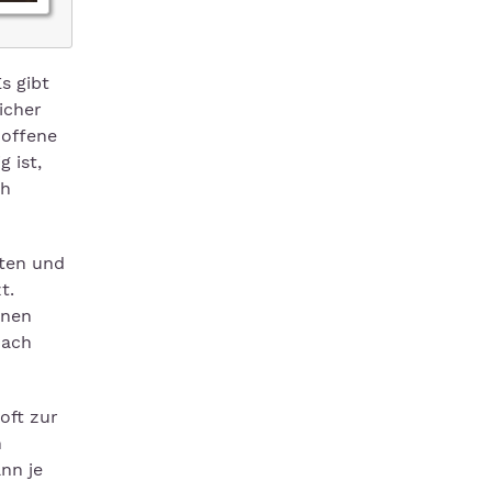
s gibt
icher
 offene
 ist,
ch
ten und
t.
nnen
nach
oft zur
n
nn je