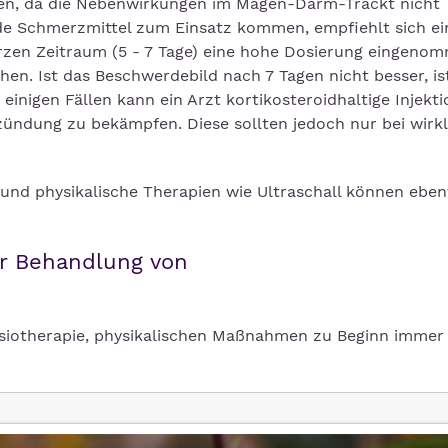
en, da die Nebenwirkungen im Magen-Darm-Trackt nicht
 Schmerzmittel zum Einsatz kommen, empfiehlt sich ei
urzen Zeitraum (5 - 7 Tage) eine hohe Dosierung eingeno
en. Ist das Beschwerdebild nach 7 Tagen nicht besser, is
nigen Fällen kann ein Arzt kortikosteroidhaltige Injekti
zündung zu bekämpfen. Diese sollten jedoch nur bei wirkl
und physikalische Therapien wie Ultraschall können ebenf
ur Behandlung von
siotherapie, physikalischen Maßnahmen zu Beginn immer