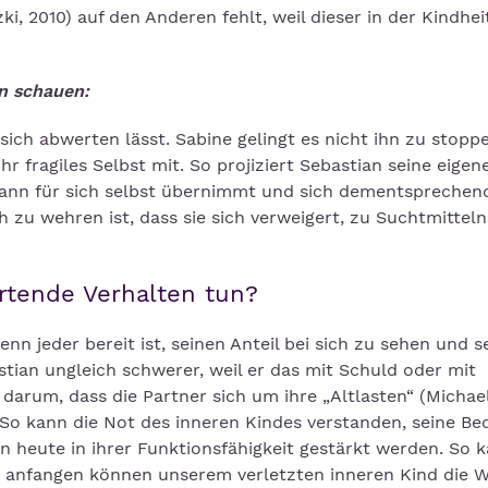
i, 2010) auf den Anderen fehlt, weil dieser in der Kindhei
n schauen:
sich abwerten lässt. Sabine gelingt es nicht ihn zu stopp
hr fragiles Selbst mit. So projiziert Sebastian seine eigen
 dann für sich selbst übernimmt und sich dementsprechen
h zu wehren ist, dass sie sich verweigert, zu Suchtmitteln 
tende Verhalten tun?
n jeder bereit ist, seinen Anteil bei sich zu sehen und s
stian ungleich schwerer, weil er das mit Schuld oder mit
darum, dass die Partner sich um ihre „Altlasten“ (Michael
o kann die Not des inneren Kindes verstanden, seine Be
heute in ihrer Funktionsfähigkeit gestärkt werden. So 
ir anfangen können unserem verletzten inneren Kind die 