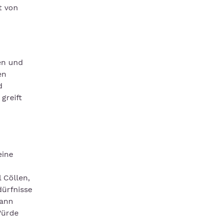
t von
en und
en
d
greift
eine
 Cöllen,
dürfnisse
kann
Würde