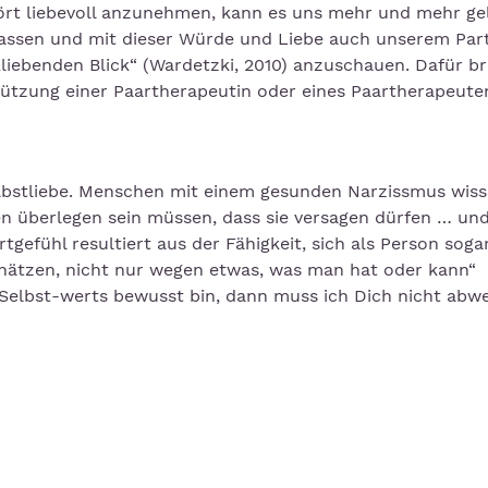
ört liebevoll anzunehmen, kann es uns mehr und mehr ge
 lassen und mit dieser Würde und Liebe auch unserem Par
iebenden Blick“ (Wardetzki, 2010) anzuschauen. Dafür b
stützung einer Paartherapeutin oder eines Paartherapeute
lbstliebe. Menschen mit einem gesunden Narzissmus wiss
llen überlegen sein müssen, dass sie versagen dürfen … un
tgefühl resultiert aus der Fähigkeit, sich als Person soga
chätzen, nicht nur wegen etwas, was man hat oder kann“
 Selbst-werts bewusst bin, dann muss ich Dich nicht ab