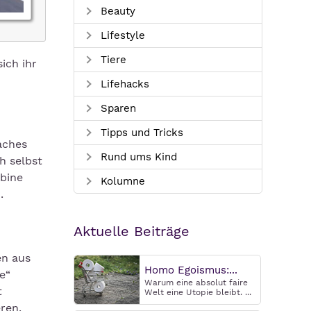
Beauty
Lifestyle
Tiere
ich ihr
Lifehacks
Sparen
Tipps und Tricks
aches
Rund ums Kind
h selbst
bine
Kolumne
.
Aktuelle Beiträge
en aus
Homo Egoismus:...
e“
Warum eine absolut faire
t
Welt eine Utopie bleibt. ...
ren.