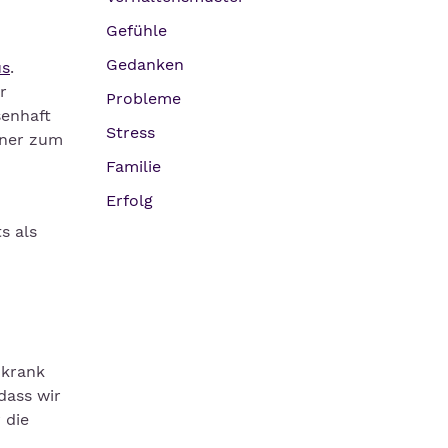
Gefühle
Gedanken
us
.
r
Probleme
senhaft
Stress
tner zum
Familie
Erfolg
s als
 krank
dass wir
 die