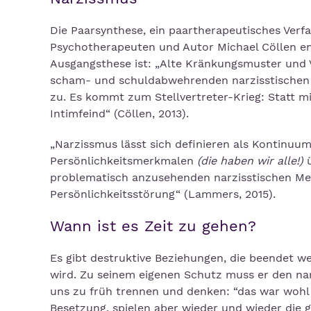
Die Paarsynthese, ein paartherapeutisches Verf
Psychotherapeuten und Autor Michael Cöllen e
Ausgangsthese ist: „Alte Kränkungsmuster und 
scham- und schuldabwehrenden narzisstischen P
zu. Es kommt zum Stellvertreter-Krieg: Statt 
Intimfeind“ (Cöllen, 2013).
„Narzissmus lässt sich definieren als Kontinu
Persönlichkeitsmerkmalen
(die haben wir alle!)
problematisch anzusehenden narzisstischen Mer
Persönlichkeitsstörung“ (Lammers, 2015).
Wann ist es Zeit zu gehen?
Es gibt destruktive Beziehungen, die beendet w
wird. Zu seinem eigenen Schutz muss er den narzi
uns zu früh trennen und denken: “das war wohl n
Besetzung, spielen aber wieder und wieder die g