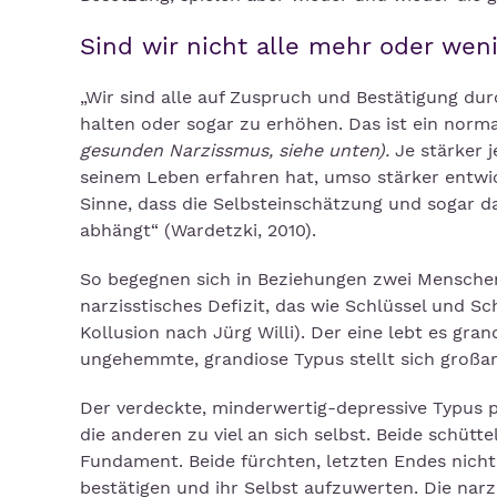
Sind wir nicht alle mehr oder wen
„Wir sind alle auf Zuspruch und Bestätigung du
halten oder sogar zu erhöhen. Das ist ein norma
gesunden Narzissmus, siehe unten).
Je stärker j
seinem Leben erfahren hat, umso stärker entwick
Sinne, dass die Selbsteinschätzung und sogar d
abhängt“ (Wardetzki, 2010).
So begegnen sich in Beziehungen zwei Menschen 
narzisstisches Defizit, das wie Schlüssel und 
Kollusion nach Jürg Willi). Der eine lebt es gra
ungehemmte, grandiose Typus stellt sich großa
Der verdeckte, minderwertig-depressive Typus p
die anderen zu viel an sich selbst. Beide schütt
Fundament. Beide fürchten, letzten Endes nicht
bestätigen und ihr Selbst aufzuwerten. Die nar