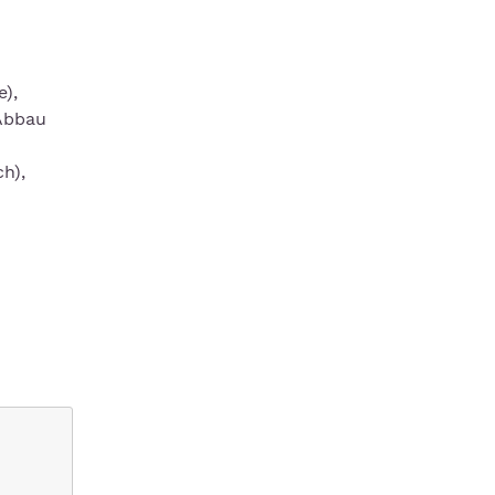
e),
 Abbau
h),