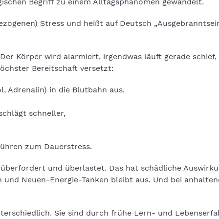
ogischen Begriff zu einem Alltagsphänomen gewandelt.
ezogenen) Stress und heißt auf Deutsch „Ausgebranntsein
Der Körper wird alarmiert, irgendwas läuft gerade schief,
höchster Bereitschaft versetzt:
, Adrenalin) in die Blutbahn aus.
chlägt schneller,
führen zum Dauerstress.
überfordert und überlastet. Das hat schädliche Auswirk
n und Neuen-Energie-Tanken bleibt aus. Und bei anhalten
nterschiedlich. Sie sind durch frühe Lern- und Lebenserf