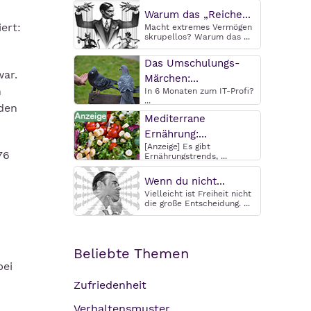
Warum das „Reiche...
ert:
Macht extremes Vermögen
skrupellos? Warum das ...
Das Umschulungs-
war.
Märchen:...
n
In 6 Monaten zum IT-Profi?
...
den
Mediterrane
Ernährung:...
[Anzeige] Es gibt
76
Ernährungstrends, ...
Wenn du nicht...
Vielleicht ist Freiheit nicht
die große Entscheidung. ...
Beliebte Themen
bei
Zufriedenheit
Verhaltensmuster