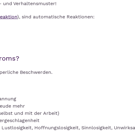
- und Verhaltensmuster!
reaktion
), sind automatische Reaktionen:
droms?
rperliche Beschwerden.
pannung
reude mehr
selbst und mit der Arbeit)
dergeschlagenheit
, Lustlosigkeit, Hoffnungslosigkeit, Sinnlosigkeit, Unwirks