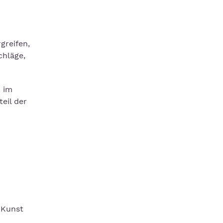
greifen,
chläge,
z im
eil der
 Kunst