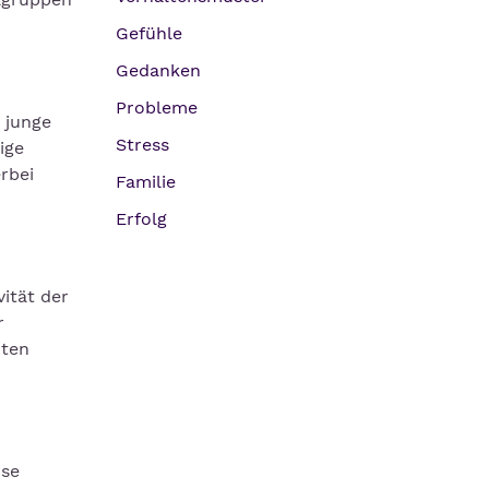
Gefühle
Gedanken
Probleme
 junge
Stress
ige
rbei
Familie
Erfolg
vität der
r
nten
ose