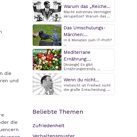
Warum das „Reiche...
Macht extremes Vermögen
skrupellos? Warum das ...
Das Umschulungs-
n
Märchen:...
In 6 Monaten zum IT-Profi?
...
Mediterrane
Ernährung:...
[Anzeige] Es gibt
Ernährungstrends, ...
n die
Wenn du nicht...
eren und
Vielleicht ist Freiheit nicht
die große Entscheidung. ...
Beliebte Themen
re
oder die
Zufriedenheit
luencern
Verhaltensmuster
lgruppen