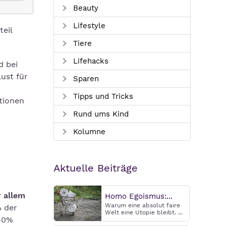
Beauty
Lifestyle
teil
Tiere
Lifehacks
d bei
lust für
Sparen
Tipps und Tricks
tionen
Rund ums Kind
Kolumne
Aktuelle Beiträge
r allem
Homo Egoismus:...
Warum eine absolut faire
% der
Welt eine Utopie bleibt. ...
 40%