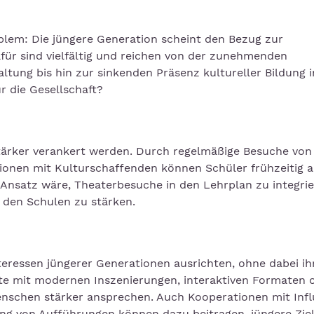
blem: Die jüngere Generation scheint den Bezug zur
afür sind vielfältig und reichen von der zunehmenden
altung bis hin zur sinkenden Präsenz kultureller Bildung i
 die Gesellschaft?
 stärker verankert werden. Durch regelmäßige Besuche von
onen mit Kulturschaffenden können Schüler frühzeitig a
 Ansatz wäre, Theaterbesuche in den Lehrplan zu integri
n den Schulen zu stärken.
teressen jüngerer Generationen ausrichten, ohne dabei ih
ente mit modernen Inszenierungen, interaktiven Formaten 
enschen stärker ansprechen. Auch Kooperationen mit Inf
ng von Aufführungen können dazu beitragen, jüngere Zie