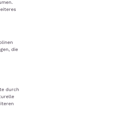
äumen.
eiteres
plinen
gen, die
nte durch
urelle
iteren