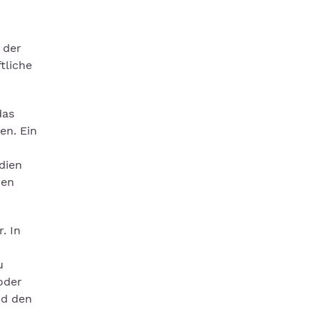
 der
tliche
das
en. Ein
dien
hen
. In
u
oder
nd den