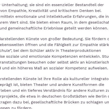
Unterhaltung; sie sind ein essenzieller Bestandteil der
 von Empathie, Kreativität und kritischem Denken bei.
itteln emotionale und intellektuelle Erfahrungen, die in
arem Wert sind. Sie bieten einen Raum, in dem gesellschaf
und gemeinschaftliche Erlebnisse geteilt werden können.
darstellenden Künste von großer Bedeutung. Sie fördern 
Lebenswelten öffnen und die Fähigkeit zur Empathie stärk
Schule“, bei dem Schüler aktiv in Theaterproduktionen
ise soziale und emotionale Kompetenzen entwickeln. Stu
Veranstaltungen besuchen oder selbst aktiv an künstlerisc
ind und ein höheres Maß an sozialer Kompetenz aufweisen.
tellenden Künste ist ihre Rolle als kultureller Integrator
geprägt ist, bieten Theater und andere Kunstformen die
rleben und ein tieferes Verständnis für andere Kulturen z
rprojekte, die etwa in deutschen Großstädten wie Berlin 
agen dazu bei, gesellschaftliche Brücken zu schlagen u
ppen zu fördern.