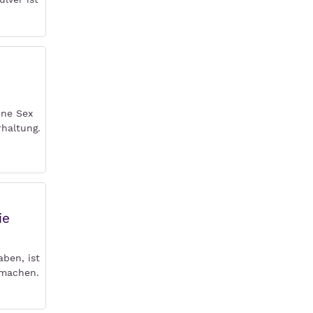
hne Sex
rhaltung.
ie
aben, ist
 machen.