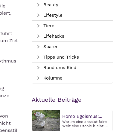
Beauty
Die
iert,
Lifestyle
Tiere
eführt
Lifehacks
zum Ziel
Sparen
Tipps und Tricks
hythmus
Rund ums Kind
Kolumne
eg
anze
Aktuelle Beiträge
 von
Homo Egoismus:...
Warum eine absolut faire
nicht
Welt eine Utopie bleibt. ...
bensstil