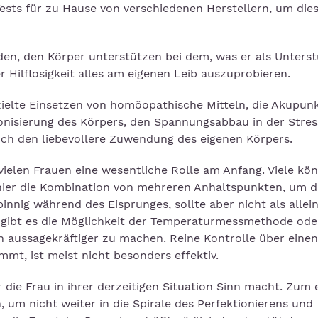
 Tests für zu Hause von verschiedenen Herstellern, um die
den, den Körper unterstützen bei dem, was er als Unters
r Hilflosigkeit alles am eigenen Leib auszuprobieren.
zielte Einsetzen von homöopathische Mitteln, die Akupun
monisierung des Körpers, den Spannungsabbau in der Stress
uch den liebevollere Zuwendung des eigenen Körpers.
vielen Frauen eine wesentliche Rolle am Anfang. Viele kö
 hier die Kombination von mehreren Anhaltspunkten, um d
innig während des Eisprunges, sollte aber nicht als allein
gibt es die Möglichkeit der Temperaturmessmethode ode
h aussagekräftiger zu machen. Reine Kontrolle über einen
mmt, ist meist nicht besonders effektiv.
die Frau in ihrer derzeitigen Situation Sinn macht. Zum 
 um nicht weiter in die Spirale des Perfektionierens und