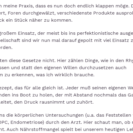
n meine Praxis, dass es nun doch endlich klappen möge. 
rt, Foren durchgewälzt, verschiedenste Produkte ausprob
ck ein Stück näher zu kommen.
großem Einsatz, der meist bis ins perfektionistische ausg
ellschaft sind wir nun mal darauf gepolt mit viel Einsatz 
rden.
en diese Gesetze nicht. Hier zählen Dinge, wie in den R
sen und statt den eigenen Willen durchzusetzen auch
m zu erkennen, was ich wirklich brauche.
rezept, das für alle gleich ist. Jeder muß seinen eigenen W
anden ins Boot zu holen, der mit Abstand nochmals das G
leitet, den Druck rausnimmt und zuhört.
ns die körperlichen Untersuchungen (u.a. das Feststellen
OPC, Endometriose) durch den Arzt. Hier schaut man, ob 
ht. Auch Nährstoffmangel spielt bei unserem heutigen Le