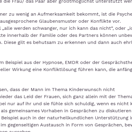
die Frau/ das Paar aber größtmöglichst unterstützt we
immer zu wenig an Aufmerksamkeit bekommt, ist die Psych
unausgesprochene Glaubensmuster oder Konflikte vor.
 „alle werden schwanger, nur ich kann das nicht“, oder „
kte innerhalb der Familie oder des Partners können unbe
. Diese gilt es behutsam zu erkennen und dann auch ehr
m Beispiel aus der Hypnose, EMDR oder der Gesprächsthe
ller Wirkung eine Konfliktlösung führen kann, die anfäng
sen, dass der Mann im Thema Kinderwunsch nicht
eder das Leid der Frauen, sich ganz allein mit der Thema
ei nur auf ihr und sie fühle sich schuldig, wenn es nicht
er als gemeinsames Vorhaben in Gesprächen zu diskutiere
Beispiel auch in der naturheilkundlichen Unterstützung 
h im gegenseitigen Austausch in Form von Gesprächen, b
nen aussehen.