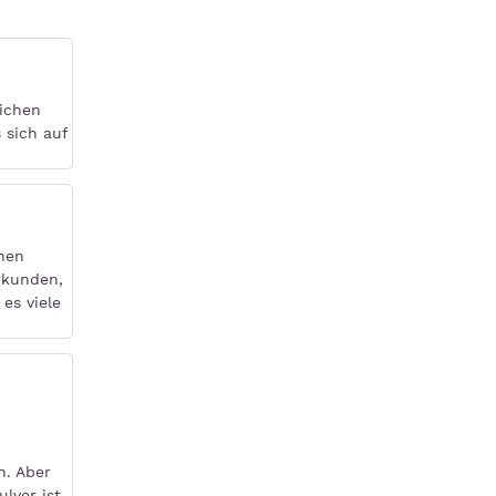
lichen
 sich auf
chen
rkunden,
es viele
n. Aber
lver ist