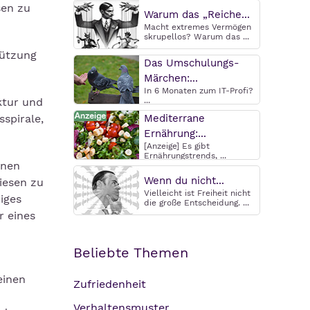
sen zu
Warum das „Reiche...
Macht extremes Vermögen
skrupellos? Warum das ...
tützung
Das Umschulungs-
Märchen:...
In 6 Monaten zum IT-Profi?
ktur und
...
spirale,
Mediterrane
Ernährung:...
[Anzeige] Es gibt
Ernährungstrends, ...
nnen
Wenn du nicht...
iesen zu
Vielleicht ist Freiheit nicht
iges
die große Entscheidung. ...
r eines
Beliebte Themen
einen
Zufriedenheit
Verhaltensmuster