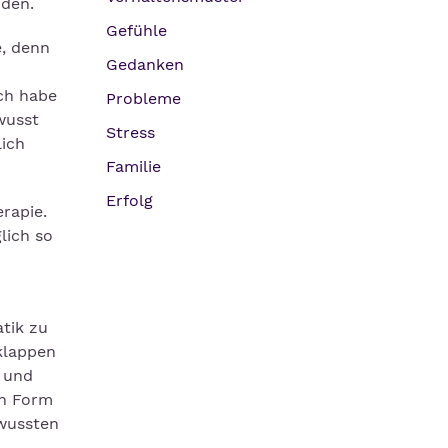
rden.
Gefühle
e, denn
Gedanken
ich habe
Probleme
wusst
Stress
lich
Familie
Erfolg
rapie.
lich so
tik zu
 klappen
n und
in Form
ewussten