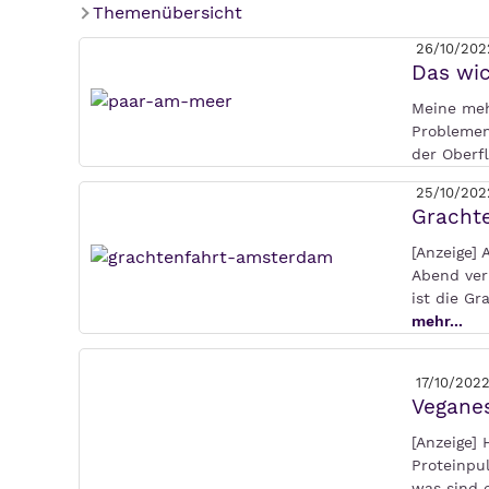
Themenübersicht
26/10/202
Das wic
Meine meh
Problemen
der Oberf
25/10/202
Grachte
[Anzeige]
Abend ver
ist die G
mehr...
17/10/202
Veganes
[Anzeige]
Proteinpul
was sind e