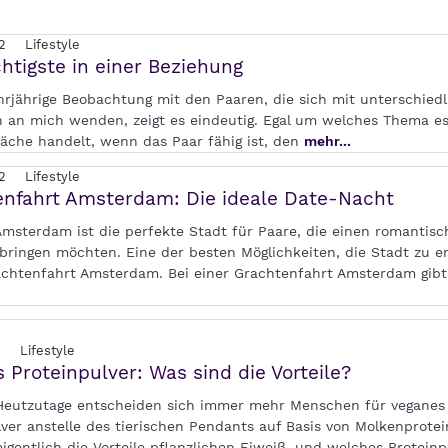
2
Lifestyle
htigste in einer Beziehung
rjährige Beobachtung mit den Paaren, die sich mit unterschied
 an mich wenden, zeigt es eindeutig. Egal um welches Thema es
läche handelt, wenn das Paar fähig ist, den
mehr...
2
Lifestyle
nfahrt Amsterdam: Die ideale Date-Nacht
 Amsterdam ist die perfekte Stadt für Paare, die einen romantis
bringen möchten. Eine der besten Möglichkeiten, die Stadt zu e
rachtenfahrt Amsterdam. Bei einer Grachtenfahrt Amsterdam gibt 
2
Lifestyle
 Proteinpulver: Was sind die Vorteile?
 Heutzutage entscheiden sich immer mehr Menschen für veganes
ver anstelle des tierischen Pendants auf Basis von Molkenprotei
igentlich die Vorteile pflanzlichen Eiweiß, und welches Proteinpu