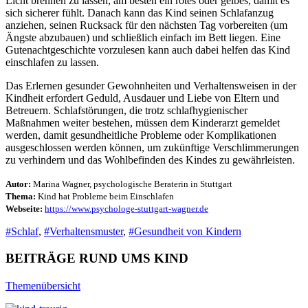
Licht brennen zu lassen, am besten ein rotes oder gelbes, damit es
sich sicherer fühlt. Danach kann das Kind seinen Schlafanzug
anziehen, seinen Rucksack für den nächsten Tag vorbereiten (um
Ängste abzubauen) und schließlich einfach im Bett liegen. Eine
Gutenachtgeschichte vorzulesen kann auch dabei helfen das Kind
einschlafen zu lassen.
Das Erlernen gesunder Gewohnheiten und Verhaltensweisen in der
Kindheit erfordert Geduld, Ausdauer und Liebe von Eltern und
Betreuern. Schlafstörungen, die trotz schlafhygienischer
Maßnahmen weiter bestehen, müssen dem Kinderarzt gemeldet
werden, damit gesundheitliche Probleme oder Komplikationen
ausgeschlossen werden können, um zukünftige Verschlimmerungen
zu verhindern und das Wohlbefinden des Kindes zu gewährleisten.
Autor:
Marina Wagner, psychologische Beraterin in Stuttgart
Thema:
Kind hat Probleme beim Einschlafen
Webseite:
https://www.psychologe-stuttgart-wagner.de
#Schlaf
,
#Verhaltensmuster
,
#Gesundheit von Kindern
BEITRÄGE RUND UMS KIND
Themenübersicht