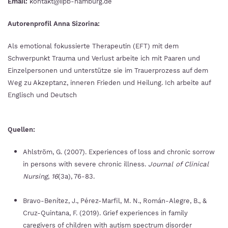
Email:
kontakt@iipb-hamburg.de
Autorenprofil Anna Sizorina:
Als emotional fokussierte Therapeutin (EFT) mit dem
Schwerpunkt Trauma und Verlust arbeite ich mit Paaren und
Einzelpersonen und unterstütze sie im Trauerprozess auf dem
Weg zu Akzeptanz, inneren Frieden und Heilung. Ich arbeite auf
Englisch und Deutsch
Quellen:
Ahlström, G. (2007). Experiences of loss and chronic sorrow
in persons with severe chronic illness.
Journal of Clinical
Nursing
,
16
(3a), 76-83.
Bravo-Benítez, J., Pérez-Marfil, M. N., Román-Alegre, B., &
Cruz-Quintana, F. (2019). Grief experiences in family
caregivers of children with autism spectrum disorder