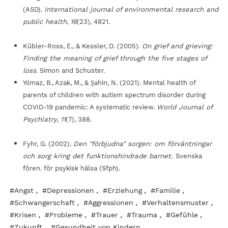
(ASD).
International journal of environmental research and
public health
,
16
(23), 4821.
Kübler-Ross, E., & Kessler, D. (2005).
On grief and grieving:
Finding the meaning of grief through the five stages of
loss
. Simon and Schuster.
Yılmaz, B., Azak, M., & Şahin, N. (2021). Mental health of
parents of children with autism spectrum disorder during
COVID-19 pandemic: A systematic review.
World Journal of
Psychiatry
,
11
(7), 388.
Fyhr, G. (2002).
Den "förbjudna" sorgen: om förväntningar
och sorg kring det funktionshindrade barnet
.
Svenska
fören. för psykisk hälsa (Sfph).
,
,
,
,
#Angst
#Depressionen
#Erziehung
#Familie
,
,
,
#Schwangerschaft
#Aggressionen
#Verhaltensmuster
,
,
,
,
,
#Krisen
#Probleme
#Trauer
#Trauma
#Gefühle
,
#Zukunft
#Gesundheit von Kindern