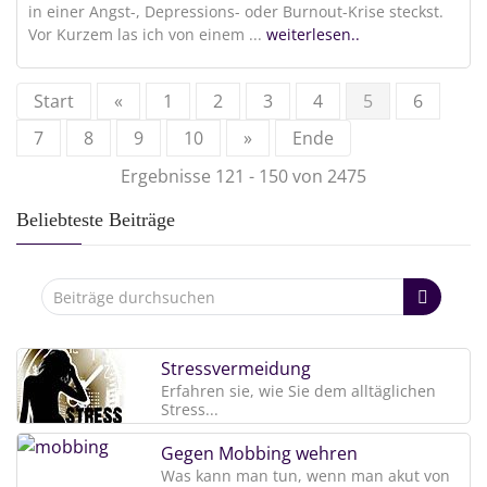
in einer Angst-, Depressions- oder Burnout-Krise steckst.
Vor Kurzem las ich von einem
...
weiterlesen..
Start
«
1
2
3
4
5
6
7
8
9
10
»
Ende
Ergebnisse 121 - 150 von 2475
Beliebteste Beiträge
Stressvermeidung
Erfahren sie, wie Sie dem alltäglichen
Stress...
Gegen Mobbing wehren
Was kann man tun, wenn man akut von