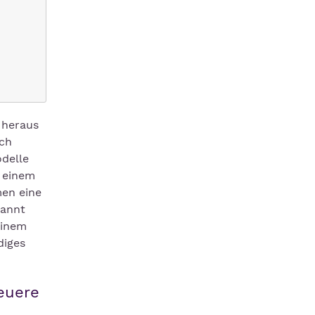
 heraus
ich
odelle
n einem
men eine
kannt
einem
diges
neuere