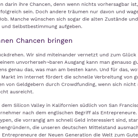
n darin ihre Chancen, denn wenn nichts vorhersagbar ist
folgreich sein. Doch andere träumen nur davon und wage
Job. Manche wünschen sich sogar die alten Zustände und
it und Selbstbestimmung aufgeben.
nnen Chancen bringen
ückdrehen. Wir sind miteinander vernetzt und zum Glück
i einem unvorherseh¬baren Ausgang kann man genauso gu
ens genau das, was man am besten kann. Und für das, w
Markt im Internet fördert die schnelle Verbreitung von g
en von Geldgebern durch Crowdfunding, wenn sich nicht 
icht ausreicht.
em Silicon Valley in Kalifornien südlich von San Francis
rnehmer nach dem englischen Begriff als Entrepreneure. 
en, die vorrangig am schnell Geld interessiert sind, star
rmengründern, die unseren deutschen Mittelstand ausmac
ie Entrepreneure der Neuen Generation die Welt zum Gut