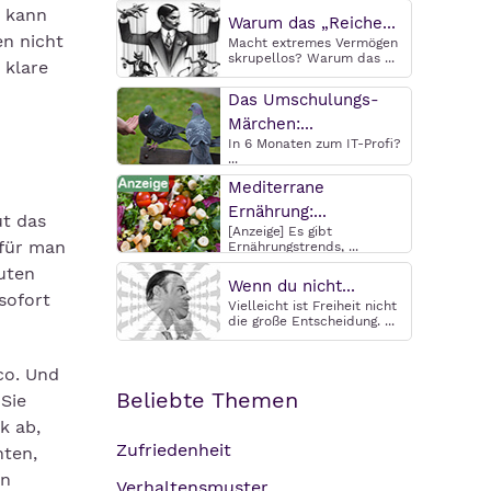
, kann
Warum das „Reiche...
n nicht
Macht extremes Vermögen
skrupellos? Warum das ...
 klare
Das Umschulungs-
Märchen:...
In 6 Monaten zum IT-Profi?
...
Mediterrane
Ernährung:...
t das
[Anzeige] Es gibt
ofür man
Ernährungstrends, ...
uten
Wenn du nicht...
sofort
Vielleicht ist Freiheit nicht
die große Entscheidung. ...
co. Und
Beliebte Themen
Sie
k ab,
Zufriedenheit
hten,
en
Verhaltensmuster