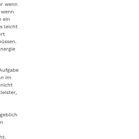
Nur wenn
h wenn
 ein
s leicht
ert
müssen.
nergie
 Aufgabe
an im
 nicht
eister,
geblich
on
ht.