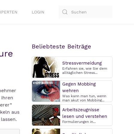
XPERTEN
LOGIN
Beliebteste Beiträge
ure
Stressvermeidung
Erfahren sie, wie Sie dem
alltäglichen Stress...
Gegen Mobbing
rnehmer
wehren
Was kann man tun, wenn
 ihren
man akut von Mobbing...
erer“
Arbeitszeugnisse
ckeln aus
lesen und verstehen
lassen.
Formulierungen in...