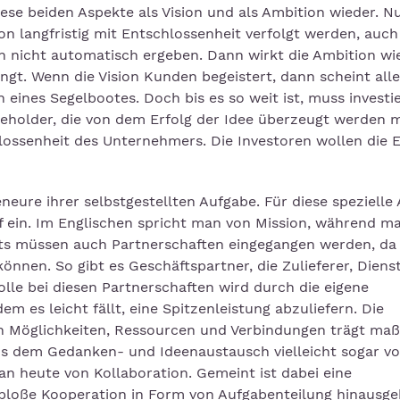
iese beiden Aspekte als Vision und als Ambition wieder. 
ion langfristig mit Entschlossenheit verfolgt werden, auc
n nicht automatisch ergeben. Dann wirkt die Ambition wie
ngt. Wenn die Vision Kunden begeistert, dann scheint alle
n eines Segelbootes. Doch bis es so weit ist, muss investi
keholder, die von dem Erfolg der Idee überzeugt werden 
ossenheit des Unternehmers. Die Investoren wollen die E
neure ihrer selbstgestellten Aufgabe. Für diese spezielle
f ein. Im Englischen spricht man von Mission, während m
its müssen auch Partnerschaften eingegangen werden, da
en. So gibt es Geschäftspartner, die Zulieferer, Dienstl
Rolle bei diesen Partnerschaften wird durch die eigene
 es leicht fällt, eine Spitzenleistung abzuliefern. Die
en Möglichkeiten, Ressourcen und Verbindungen trägt maß
us dem Gedanken- und Ideenaustausch vielleicht sogar v
n heute von Kollaboration. Gemeint ist dabei eine
 bloße Kooperation in Form von Aufgabenteilung hinausge