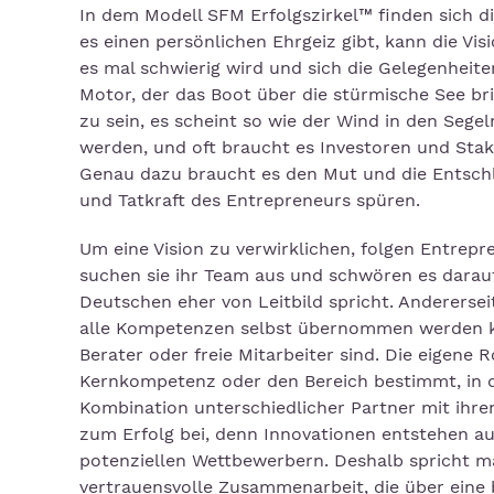
In dem Modell SFM Erfolgszirkel™ finden sich d
es einen persönlichen Ehrgeiz gibt, kann die Vis
es mal schwierig wird und sich die Gelegenheite
Motor, der das Boot über die stürmische See bri
zu sein, es scheint so wie der Wind in den Segel
werden, und oft braucht es Investoren und Sta
Genau dazu braucht es den Mut und die Entschl
und Tatkraft des Entrepreneurs spüren.
Um eine Vision zu verwirklichen, folgen Entrepre
suchen sie ihr Team aus und schwören es darau
Deutschen eher von Leitbild spricht. Andererse
alle Kompetenzen selbst übernommen werden könn
Berater oder freie Mitarbeiter sind. Die eigene 
Kernkompetenz oder den Bereich bestimmt, in dem
Kombination unterschiedlicher Partner mit ihr
zum Erfolg bei, denn Innovationen entstehen a
potenziellen Wettbewerbern. Deshalb spricht ma
vertrauensvolle Zusammenarbeit, die über eine