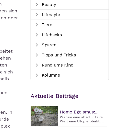
h
Beauty
hen sich
Lifestyle
len oder
Tiere
Lifehacks
Sparen
beitet
Tipps und Tricks
gehen
ten
Rund ums Kind
e sich
Kolumne
halb
aben
Aktuelle Beiträge
en, in
Homo Egoismus:...
Warum eine absolut faire
urde
Welt eine Utopie bleibt. ...
mplex