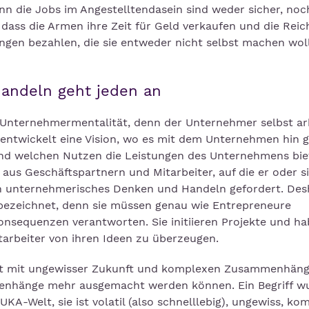
n die Jobs im Angestelltendasein sind weder sicher, noc
, dass die Armen ihre Zeit für Geld verkaufen und die Reic
tungen bezahlen, die sie entweder nicht selbst machen wol
andeln geht jeden an
ner Unternehmermentalität, denn der Unternehmer selbst ar
 entwickelt eine Vision, wo es mit dem Unternehmen hin 
nd welchen Nutzen die Leistungen des Unternehmens bie
us Geschäftspartnern und Mitarbeiter, auf die er oder si
en unternehmerisches Denken und Handeln gefordert. Des
bezeichnet, denn sie müssen genau wie Entrepreneure
onsequenzen verantworten. Sie initiieren Projekte und h
tarbeiter von ihren Ideen zu überzeugen.
Zeit mit ungewisser Zukunft und komplexen Zusammenhäng
enhänge mehr ausgemacht werden können. Ein Begriff w
KA-Welt, sie ist volatil (also schnelllebig), ungewiss, ko