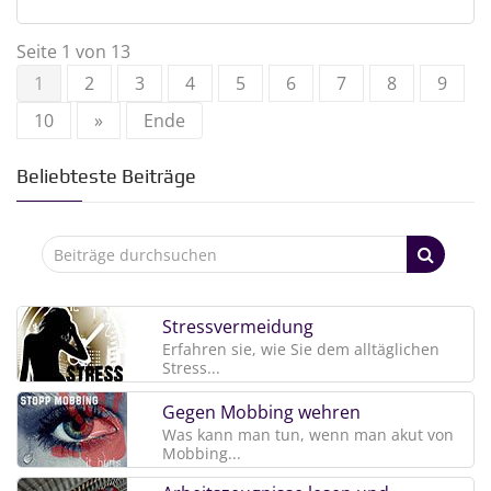
Seite 1 von 13
1
2
3
4
5
6
7
8
9
10
»
Ende
Beliebteste Beiträge
Stressvermeidung
Erfahren sie, wie Sie dem alltäglichen
Stress...
Gegen Mobbing wehren
Was kann man tun, wenn man akut von
Mobbing...