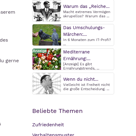
Warum das „Reiche...
unserem
Macht extremes Vermögen
skrupellos? Warum das ...
Das Umschulungs-
Märchen:...
 des
In 6 Monaten zum IT-Profi?
...
Mediterrane
Ernährung:...
du gerne
[Anzeige] Es gibt
Ernährungstrends, ...
Wenn du nicht...
Vielleicht ist Freiheit nicht
die große Entscheidung. ...
Beliebte Themen
s
Zufriedenheit
Verhaltensmuster