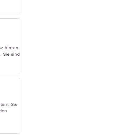
nz hinten
. Sie sind
blem. Sie
nden
n