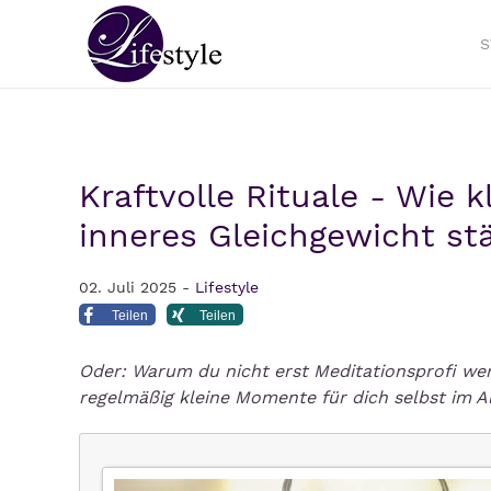
S
Kraftvolle Rituale - Wie 
inneres Gleichgewicht st
02. Juli 2025 -
Lifestyle
Teilen
Teilen
Oder: Warum du nicht erst Meditationsprofi 
regelm
äß
ig kleine Momente f
ü
r dich selbst im A