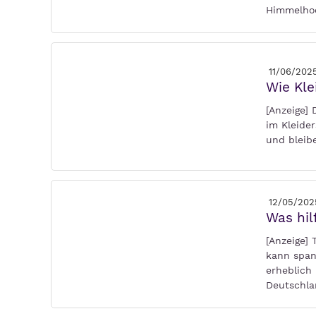
Himmelhoc
11/06/202
Wie Kle
[Anzeige]
im Kleider
und bleib
12/05/202
Was hil
[Anzeige]
kann span
erheblich 
Deutschla