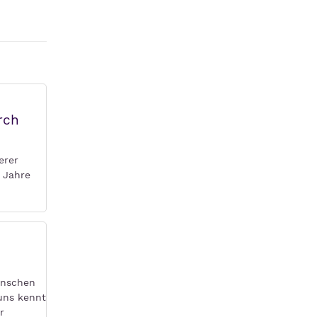
rch
erer
g Jahre
enschen
 uns kennt
r