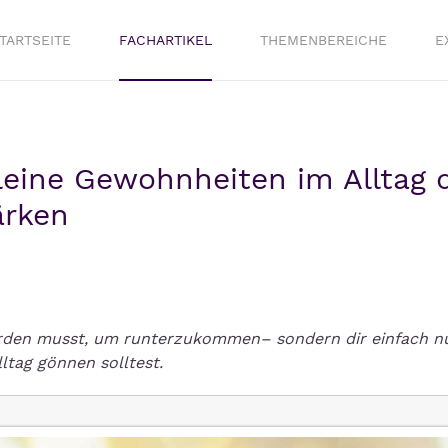
TARTSEITE
FACHARTIKEL
THEMENBEREICHE
E
kleine Gewohnheiten im Alltag 
ärken
werden musst, um runterzukommen
–
sondern dir einfach n
lltag g
ö
nn
en solltest
.