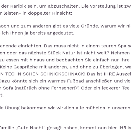
 der Karibik sein, um abzuschalten. Die Vorstellung ist zw
r leisten- in doppelter Hinsicht:
 hoch und zum anderen gibt es viele Gründe, warum wir ni
ich Ihnen ja bereits angedeutet.
chenende einrichten. Das muss nicht in einem teuren Spa s
ten oder das nächste Stück Natur ist nicht weit? Nehmen 
u essen mit hinaus und beobachten Sie einfach nur Ihre
eine Gespräche mit anderen, und ohne zu überlegen, was
EN TECHNISCHEN SCHNICKSCHNACK! Das ist IHRE Auszeit,
t! Dazu könnte sich ein warmes Fußbad anschließen und viel
Sofa (natürlich ohne Fernseher!)? Oder ein leckerer Tee
t!
e Übung bekommen wir wirklich alle mühelos in unseren 
 Familie „Gute Nacht“ gesagt haben, kommt nun hier IHR