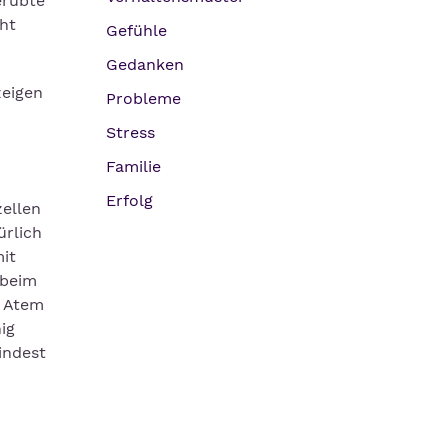
erübte
ht
Gefühle
Gedanken
zeigen
Probleme
Stress
Familie
Erfolg
zellen
ürlich
it
 beim
n Atem
ig
indest