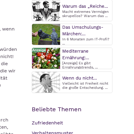
Warum das „Reiche...
Macht extremes Vermögen
skrupellos? Warum das ...
Das Umschulungs-
, wenn
Märchen:...
In 6 Monaten zum IT-Profi?
...
 würden
Mediterrane
nicht!
Ernährung:...
 die
[Anzeige] Es gibt
Ernährungstrends, ...
die wir
ität
Wenn du nicht...
Vielleicht ist Freiheit nicht
e
die große Entscheidung. ...
Beliebte Themen
urch
Zufriedenheit
ten,
Verhaltensmuster