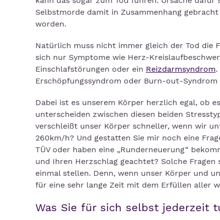
kann das sogar zum Tod führen. Ursache dafür si
Selbstmorde damit in Zusammenhang gebracht w
worden.
Natürlich muss nicht immer gleich der Tod die
sich nur Symptome wie Herz-Kreislaufbeschwerd
Einschlafstörungen oder ein
Reizdarmsyndrom
.
Erschöpfungssyndrom oder Burn-out-Syndrom ei
Dabei ist es unserem Körper herzlich egal, ob e
unterscheiden zwischen diesen beiden Stresstyp
verschleißt unser Körper schneller, wenn wir u
260km/h? Und gestatten Sie mir noch eine Frag
TÜV oder haben eine „Runderneuerung“ bekomme
und Ihren Herzschlag geachtet? Solche Fragen s
einmal stellen. Denn, wenn unser Körper und un
für eine sehr lange Zeit mit dem Erfüllen aller w
Was Sie für sich selbst jederzeit