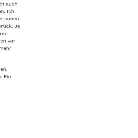
ich auch
n. Ich
 staunen,
urück. Je
hren
ten vor
 mehr
zen,
. Ein