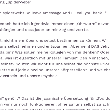
ng „Spiderwebs“
o spiderwebs So leave amessage And I'll call you back…“
jedoch hatte ich irgendwie immer einen „Ohrwurm“ davon
zuhängen und dass jeder an mir zog und zerrte.
hl, nicht mehr über uns selbst bestimmen zu können. Wir
r uns selbst nehmen und entspannen. Aber nein! DAS geht 
t da bin? Was sollen meine Kollegen von mir denken? Oder
, was ist eigentlich mit unserer Familie? Den Menschen, 
elbst? Sollten wir nicht für uns selbst die höchste Prior
Hetze auf jede einzelne unserer Körperzellen? Und welch
wusstsein und unsere Psyche?
i“ gehört? Das ist die japanische Übersetzung für „Tod d
nn wir nur noch funktionieren, ohne auf uns selbst zu ach