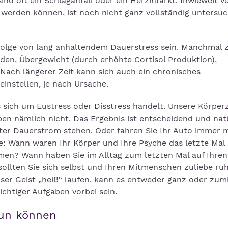
nd oft ein Schlaganfall oder ein Herzinfarkt. Inwieweit v
erden können, ist noch nicht ganz vollständig untersuc
 Folge von lang anhaltendem Dauerstress sein. Manchmal 
en, Übergewicht (durch erhöhte Cortisol Produktion),
 Nach längerer Zeit kann sich auch ein chronisches
nstellen, je nach Ursache.
s sich um Eustress oder Disstress handelt. Unsere Körper
en nämlich nicht. Das Ergebnis ist entscheidend und nat
nter Dauerstrom stehen. Oder fahren Sie Ihr Auto immer m
e: Wann waren Ihr Körper und Ihre Psyche das letzte Mal
n? Wann haben Sie im Alltag zum letzten Mal auf Ihre
ollten Sie sich selbst und Ihren Mitmenschen zuliebe ruh
ser Geist „heiß“ laufen, kann es entweder ganz oder zum
ichtiger Aufgaben vorbei sein.
 tun können