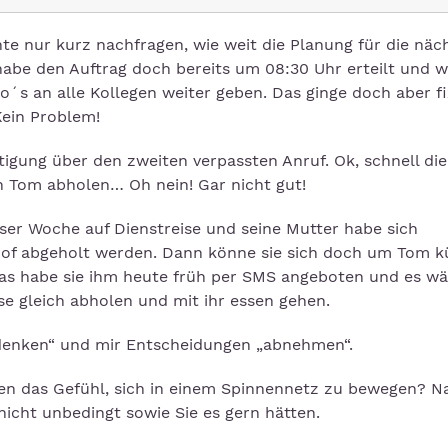
te nur kurz nachfragen, wie weit die Planung für die näc
habe den Auftrag doch bereits um 08:30 Uhr erteilt und w
s an alle Kollegen weiter geben. Das ginge doch aber fix
Kein Problem!
gung über den zweiten verpassten Anruf. Ok, schnell die
Tom abholen… Oh nein! Gar nicht gut!
eser Woche auf Dienstreise und seine Mutter habe sich
hof abgeholt werden. Dann könne sie sich doch um Tom 
 Das habe sie ihm heute früh per SMS angeboten und es w
se gleich abholen und mit ihr essen gehen.
denken“ und mir Entscheidungen „abnehmen“.
en das Gefühl, sich in einem Spinnennetz zu bewegen? N
cht unbedingt sowie Sie es gern hätten.