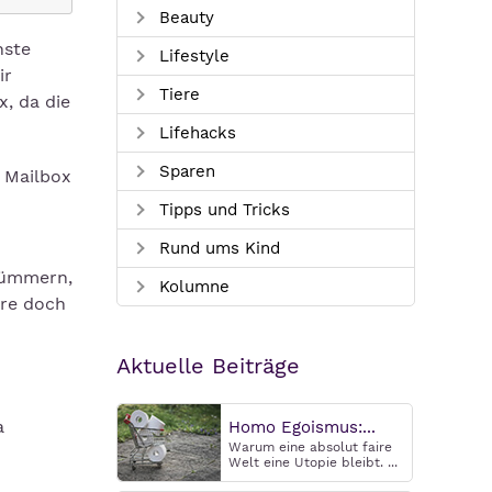
Beauty
hste
Lifestyle
ir
Tiere
, da die
Lifehacks
Sparen
 Mailbox
Tipps und Tricks
Rund ums Kind
kümmern,
Kolumne
äre doch
Aktuelle Beiträge
a
Homo Egoismus:...
Warum eine absolut faire
Welt eine Utopie bleibt. ...