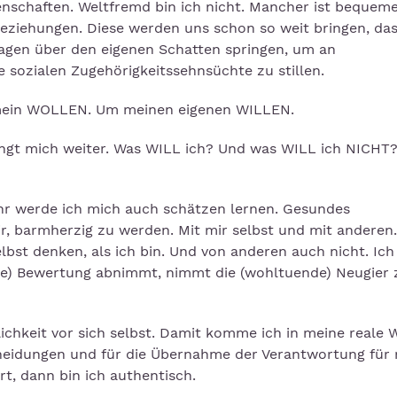
nschaften. Weltfremd bin ich nicht. Mancher ist bequemer
Beziehungen. Diese werden uns schon so weit bringen, das
agen über den eigenen Schatten springen, um an
ozialen Zugehörigkeitssehnsüchte zu stillen.
mein WOLLEN. Um meinen eigenen WILLEN.
ingt mich weiter. Was WILL ich? Und was WILL ich NICHT
hr werde ich mich auch schätzen lernen. Gesundes
mir, barmherzig zu werden. Mit mir selbst und mit anderen
bst denken, als ich bin. Und von anderen auch nicht. Ich 
ose) Bewertung abnimmt, nimmt die (wohltuende) Neugier 
ichkeit vor sich selbst. Damit komme ich in meine reale 
scheidungen und für die Übernahme der Verantwortung für
t, dann bin ich authentisch.