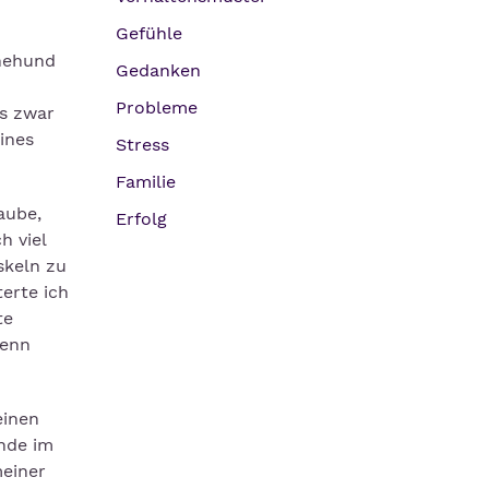
Gefühle
inehund
Gedanken
Probleme
s zwar
ines
Stress
Familie
aube,
Erfolg
h viel
skeln zu
erte ich
te
wenn
einen
nde im
einer