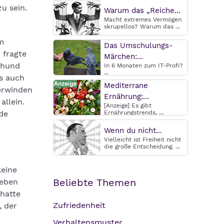
u sein.
Warum das „Reiche...
Macht extremes Vermögen
skrupellos? Warum das ...
m
Das Umschulungs-
 fragte
Märchen:...
ehund
In 6 Monaten zum IT-Profi?
...
es auch
Mediterrane
erwinden
Ernährung:...
llein.
[Anzeige] Es gibt
de
Ernährungstrends, ...
Wenn du nicht...
Vielleicht ist Freiheit nicht
die große Entscheidung. ...
keine
Beliebte Themen
 eben
 hatte
Zufriedenheit
, der
Verhaltensmuster