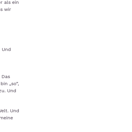
 als ein
s wir
? Und
. Das
bin „so“,
zu. Und
Welt. Und
 meine