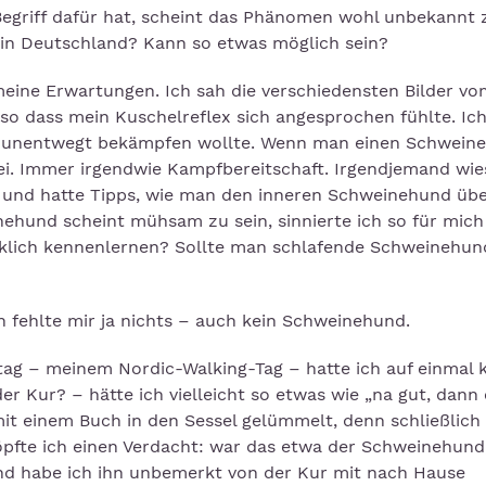
griff dafür hat, scheint das Phänomen wohl unbekannt z
in Deutschland? Kann so etwas möglich sein?
meine Erwartungen. Ich sah die verschiedensten Bilder vo
o dass mein Kuschelreflex sich angesprochen fühlte. Ich
pf unentwegt bekämpfen wollte. Wenn man einen Schwein
ei. Immer irgendwie Kampfbereitschaft. Irgendjemand wi
n und hatte Tipps, wie man den inneren Schweinehund üb
und scheint mühsam zu sein, sinnierte ich so für mich a
irklich kennenlernen? Sollte man schlafende Schweinehun
ch fehlte mir ja nichts – auch kein Schweinehund.
g – meinem Nordic-Walking-Tag – hatte ich auf einmal 
r Kur? – hätte ich vielleicht so etwas wie „na gut, dann
mit einem Buch in den Sessel gelümmelt, denn schließlich
höpfte ich einen Verdacht: war das etwa der Schweinehund
nd habe ich ihn unbemerkt von der Kur mit nach Hause