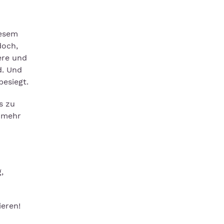
iesem
doch,
ere und
d. Und
besiegt.
s zu
l mehr
,
ieren!