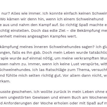
ich nur? Alles wie immer. Ich konnte einfach keinen Schwe
m. Wo kämen wir denn hin, wenn ich einem Schweinehund
e aus und nahm den Kampf auf. So richtig Spaß machte e
richtig einstellen. Doch das edle Ziel – die Bekämpfung me
senheit meines angesagten Kampfes wert.
Bekämpfung meines inneren Schweinehundes sagen? Ich gl
ngen, falls es ihn gab. Doch mein Leben wurde tatsächlic
erapie wurde auf einmal nötig, um meine verkrampften Mu
ssen nahm zu. Immer, wenn ich keine Lust verspürte, witt
 Schweinehundes. Ich las Ratschläge zum Thema, versuch
d fühlte mich selten richtig gut. Vor allem dann nicht, 
orkam.
musste geschehen. Ich wollte zurück in mein Leben ohne 
 einem ungestörten Gewissen und einem Buch am Wochene
d Anforderungen der Woche erholen oder mit Spaß auf m