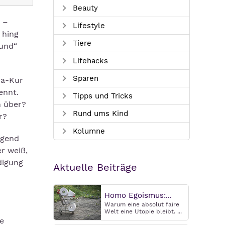
Beauty
 –
Lifestyle
 hing
Tiere
hund“
Lifehacks
Sparen
ha-Kur
ennt.
Tipps und Tricks
n über?
Rund ums Kind
r?
Kolumne
ugend
r weiß,
digung
Aktuelle Beiträge
Homo Egoismus:...
Warum eine absolut faire
Welt eine Utopie bleibt. ...
ie