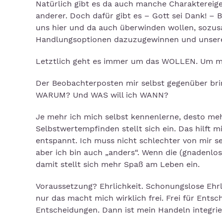
Natürlich gibt es da auch manche Charaktereige
anderer. Doch dafür gibt es – Gott sei Dank! – 
uns hier und da auch überwinden wollen, sozus
Handlungsoptionen dazuzugewinnen und unsere s
Letztlich geht es immer um das WOLLEN. Um 
Der Beobachterposten mir selbst gegenüber br
WARUM? Und WAS will ich WANN?
Je mehr ich mich selbst kennenlerne, desto me
Selbstwertempfinden stellt sich ein. Das hilft 
entspannt. Ich muss nicht schlechter von mir sel
aber ich bin auch „anders“. Wenn die (gnadenl
damit stellt sich mehr Spaß am Leben ein.
Voraussetzung? Ehrlichkeit. Schonungslose Ehrl
nur das macht mich wirklich frei. Frei für Ent
Entscheidungen. Dann ist mein Handeln integrier