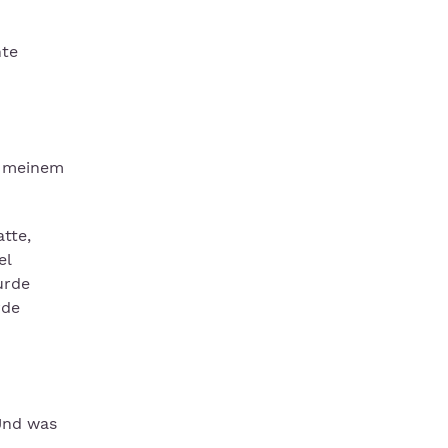
nte
d meinem
tte,
el
urde
rde
Und was