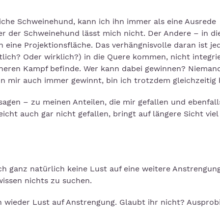
liche Schweinehund, kann ich ihn immer als eine Ausrede
ber der Schweinehund lässt mich nicht. Der Andere – in d
 eine Projektionsfläche. Das verhängnisvolle daran ist je
ntlich? Oder wirklich?) in die Quere kommen, nicht integri
inneren Kampf befinde. Wer kann dabei gewinnen? Nieman
in mir auch immer gewinnt, bin ich trotzdem gleichzeitig 
agen – zu meinen Anteilen, die mir gefallen und ebenfall
leicht auch gar nicht gefallen, bringt auf längere Sicht vie
h ganz natürlich keine Lust auf eine weitere Anstrengung
issen nichts zu suchen.
h wieder Lust auf Anstrengung. Glaubt ihr nicht? Ausprob