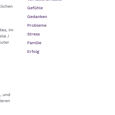
tlichen
Gefühle
Gedanken
Probleme
ies, im
Stress
lle /
luter
Familie
Erfolg
d, und
ieren