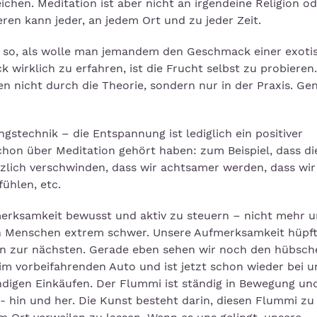
chen. Meditation ist aber nicht an irgendeine Religion o
ren kann jeder, an jedem Ort und zu jeder Zeit.
wa so, als wolle man jemandem den Geschmack einer exoti
 wirklich zu erfahren, ist die Frucht selbst zu probieren
 nicht durch die Theorie, sondern nur in der Praxis. Ge
stechnik – die Entspannung ist lediglich ein positiver
 schon über Meditation gehört haben: zum Beispiel, dass di
lich verschwinden, dass wir achtsamer werden, dass wir
ühlen, etc.
merksamkeit bewusst und aktiv zu steuern – nicht mehr u
ten Menschen extrem schwer. Unsere Aufmerksamkeit hüpft
on zur nächsten. Gerade eben sehen wir noch den hübsch
eim vorbeifahrenden Auto und ist jetzt schon wieder bei 
igen Einkäufen. Der Flummi ist ständig in Bewegung und
- hin und her. Die Kunst besteht darin, diesen Flummi zu