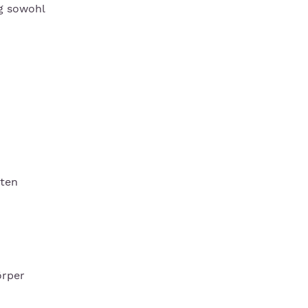
ig sowohl
sten
örper