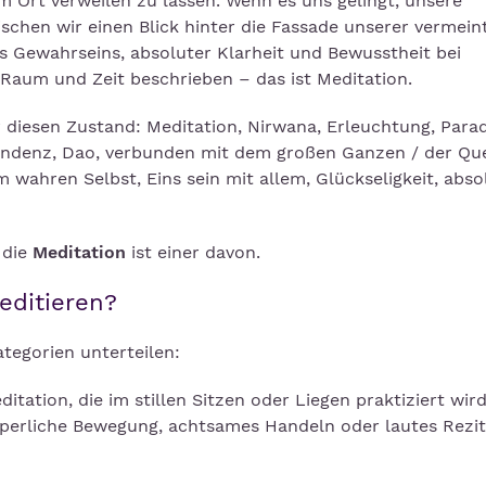
 Ort verweilen zu lassen. Wenn es uns gelingt, unsere
schen wir einen Blick hinter die Fassade unserer vermein
es Gewahrseins, absoluter Klarheit und Bewusstheit bei
n Raum und Zeit beschrieben – das ist Meditation.
 diesen Zustand: Meditation, Nirwana, Erleuchtung, Parad
zendenz, Dao, verbunden mit dem großen Ganzen / der Que
wahren Selbst, Eins sein mit allem, Glückseligkeit, abso
 die
Meditation
ist einer davon.
editieren?
ategorien unterteilen:
itation, die im stillen Sitzen oder Liegen praktiziert wir
rperliche Bewegung, achtsames Handeln oder lautes Rezit