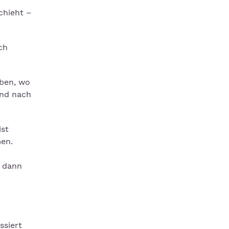
chieht –
ch
aben, wo
und nach
ist
en.
n
h dann
ssiert