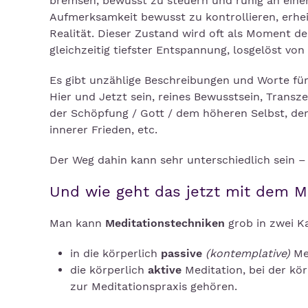
bremsen, bewusst zu steuern und ruhig an einem
Aufmerksamkeit bewusst zu kontrollieren, erhei
Realität. Dieser Zustand wird oft als Moment d
gleichzeitig tiefster Entspannung, losgelöst vo
Es gibt unzählige Beschreibungen und Worte für
Hier und Jetzt sein, reines Bewusstsein, Trans
der Schöpfung / Gott / dem höheren Selbst, dem 
innerer Frieden, etc.
Der Weg dahin kann sehr unterschiedlich sein –
Und wie geht das jetzt mit dem M
Man kann
Meditationstechniken
grob in zwei K
in die körperlich
passive
(kontemplative)
Med
die körperlich
aktive
Meditation, bei der kö
zur Meditationspraxis gehören.