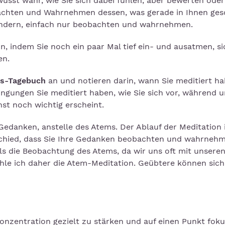
usst wahr, wie Sie sich dabei fühlen, aber bewerten oder
obachten und Wahrnehmen dessen, was gerade in Ihnen ges
rändern, einfach nur beobachten und wahrnehmen.
, indem Sie noch ein paar Mal tief ein- und ausatmen, si
en.
ns-Tagebuch
an und notieren darin, wann Sie meditiert h
ngungen Sie meditiert haben, wie Sie sich vor, während 
st noch wichtig erscheint.
 Gedanken, anstelle des Atems. Der Ablauf der Meditation 
schied, dass Sie Ihre Gedanken beobachten und wahrnehm
als die Beobachtung des Atems, da wir uns oft mit unsere
ehle ich daher die Atem-Meditation. Geübtere können sic
onzentration gezielt zu stärken und auf einen Punkt foku