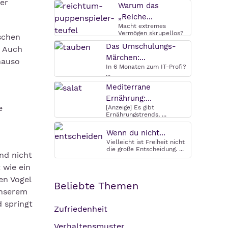
der
Warum das
„Reiche...
Macht extremes
Vermögen skrupellos?
schen
Warum das ...
Das Umschulungs-
. Auch
Märchen:...
nauso
In 6 Monaten zum IT-Profi?
...
Mediterrane
Ernährung:...
e
[Anzeige] Es gibt
Ernährungstrends, ...
Wenn du nicht...
Vielleicht ist Freiheit nicht
die große Entscheidung. ...
nd nicht
 wie ein
en Vogel
Beliebte Themen
unserem
 springt
Zufriedenheit
Verhaltensmuster