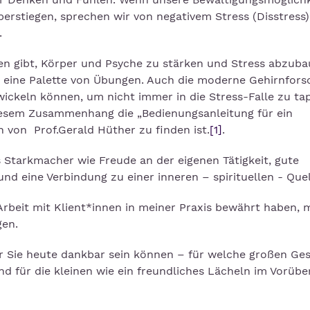
rstiegen, sprechen wir von negativem Stress (Disstress)
.
iten gibt, Körper und Psyche zu stärken und Stress abzuba
er eine Palette von Übungen. Auch die moderne Gehirnfor
wickeln können, um nicht immer in die Stress-Falle zu ta
 diesem Zusammenhang die „Bedienungsanleitung für ein
 von Prof.Gerald Hüther zu finden ist.
[1]
.
 Starkmacher wie Freude an der eigenen Tätigkeit, gute
d eine Verbindung zu einer inneren – spirituellen - Quel
 Arbeit mit Klient*innen in meiner Praxis bewährt haben,
gen.
ür Sie heute dankbar sein können – für welche großen Ge
nd für die kleinen wie ein freundliches Lächeln im Vorüb