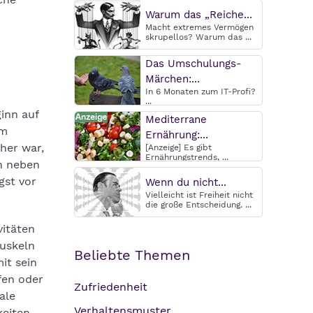
Warum das „Reiche...
Macht extremes Vermögen
skrupellos? Warum das ...
Das Umschulungs-
Märchen:...
In 6 Monaten zum IT-Profi?
...
inn auf
Mediterrane
im
Ernährung:...
 her war,
[Anzeige] Es gibt
Ernährungstrends, ...
en neben
gst vor
Wenn du nicht...
Vielleicht ist Freiheit nicht
die große Entscheidung. ...
vitäten
Muskeln
Beliebte Themen
it sein
fen oder
Zufriedenheit
ale
Verhaltensmuster
keiten