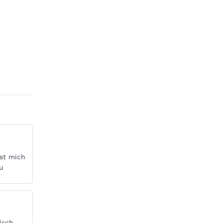
sst mich
u
isch