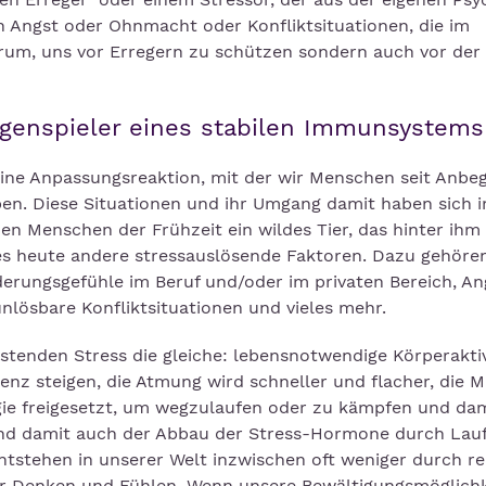
 Angst oder Ohnmacht oder Konfliktsituationen, die im
arum, uns vor Erregern zu schützen sondern auch vor der
egenspieler eines stabilen Immunsystems
 eine Anpassungsreaktion, mit der wir Menschen seit Anbeg
ben. Diese Situationen und ihr Umgang damit haben sich 
den Menschen der Frühzeit ein wildes Tier, das hinter ihm
bt es heute andere stressauslösende Faktoren. Dazu gehör
derungsgefühle im Beruf und/oder im privaten Bereich, An
unlösbare Konfliktsituationen und vieles mehr.
astenden Stress die gleiche: lebensnotwendige Körperakti
z steigen, die Atmung wird schneller und flacher, die 
gie freigesetzt, um wegzulaufen oder zu kämpfen und dam
 und damit auch der Abbau der Stress-Hormone durch Lau
ntstehen in unserer Welt inzwischen oft weniger durch re
er Denken und Fühlen. Wenn unsere Bewältigungsmöglich