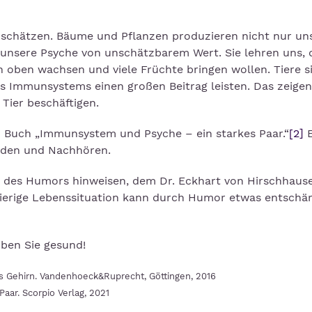
n schätzen. Bäume und Pflanzen produzieren nicht nur un
 unsere Psyche von unschätzbarem Wert. Sie lehren uns, 
h oben wachsen und viele Früchte bringen wollen. Tiere s
s Immunsystems einen großen Beitrag leisten. Das zeigen
Tier beschäftigen.
 Buch „Immunsystem und Psyche – ein starkes Paar.“
[2]
E
aden und Nachhören.
g des Humors hinweisen, dem Dr. Eckhart von Hirschhaus
ierige Lebenssituation kann durch Humor etwas entschär
eiben Sie gesund!
s Gehirn. Vandenhoeck&Ruprecht, Göttingen, 2016
ar. Scorpio Verlag, 2021