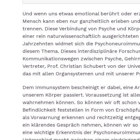
Und wenn uns etwas emotional berührt oder erzü
Mensch kann eben nur ganzheitlich erleben und d
trennen. Diese Verbindung von Psyche und Kör
einer rein naturwissenschaftlich ausgerichteten
Jahrzehnten widmet sich die Psychoneuroimmunol
diesem Thema. Dieses interdisziplinäre Forschu
Kommunikationswegen zwischen Psyche, Gehirn
Vertreter, Prof. Christian Schubert von der Uni
das mit allen Organsystemen und mit unserer Ps
Dem Immunsystem bescheinigt er dabei, eine Art 
unserem Körper passiert. Voraussetzung ist alle
wahrnehmen können. So können wir oft schon v
Befindlichkeit feststellen in Form von Erschöp
als Vorwarnung erkennen und rechtzeitig entge
ein klärendes Gespräch nehmen, können wir so 
eine wichtige Erkenntnis der Psychoneuroimmun
Unterschied macht zwischen einem eindringende