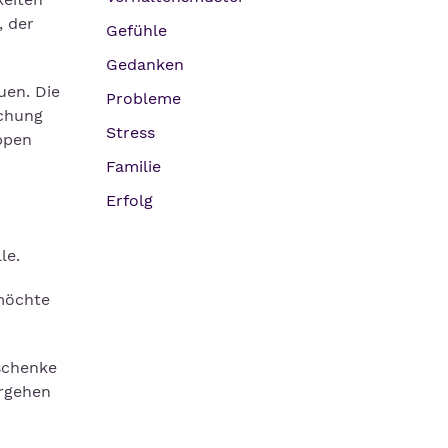
, der
Gefühle
Gedanken
uen. Die
Probleme
schung
Stress
ppen
Familie
Erfolg
le.
 möchte
schenke
ergehen