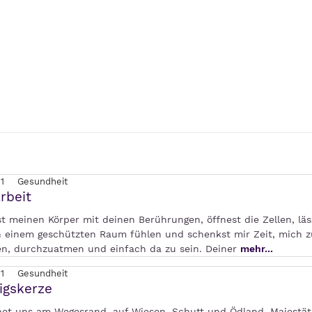
1
Gesundheit
rbeit
t meinen Körper mit deinen Berührungen, öffnest die Zellen, lä
n einem geschützten Raum fühlen und schenkst mir Zeit, mich z
n, durchzuatmen und einfach da zu sein. Deiner
mehr...
1
Gesundheit
igskerze
net uns am Wegesrand, auf Wiesen, Schutt und Ödland. Majestät