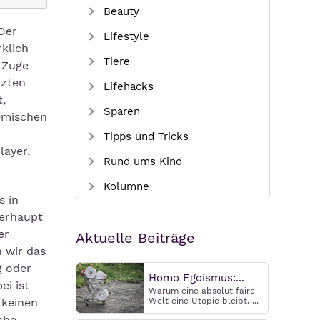
Beauty
Der
Lifestyle
klich
Tiere
 Zuge
tzten
Lifehacks
,
Sparen
hemischen
Tipps und Tricks
layer,
Rund ums Kind
Kolumne
s in
berhaupt
er
Aktuelle Beiträge
 wir das
g oder
Homo Egoismus:...
i ist
Warum eine absolut faire
 keinen
Welt eine Utopie bleibt. ...
che