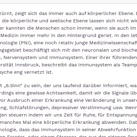
rnt, zeigt sich das immer auch auf körperlicher Ebene. 
ie körperliche und seelische Ebene lassen sich nicht wir
per kannten die Menschen schon immer, wenn sie auch im
 Medizin immer mehr in den Hintergrund geriet. In den le
ogie (PNI), eine noch relativ junge Medizinwissenschaft
ngsgebiet beschäftigt sich mit den neuronalen und bioc
, Nervensystem und Immunsystem. Einer ihrer führenden
versität Innsbruck, beschreibt das Immunsystem als Teamp
yche eng vernetzt ist.
„6.Sinn“ zu sein, der uns laufend darüber informiert, wa
rdings eine gewisse Achtsamkeit, damit wir die Signale ü
or Ausbruch einer Erkrankung eine Veränderung in unser
fung, Schlafstörungen, depressiver Verstimmung usw. Wenn
gen steuern indem wir uns Zeit für Ruhe, für Entspannun
manches Mal eine körperliche Erkrankung abwenden. Dabe
ologie, dass das Immunsystem in seiner Abwehrfunktion
n Erreger oder einem Stressor, der aus der eigenen Psy