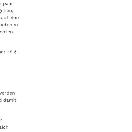
n paar
gehen,
 auf eine
ebetenen
achten
er zeigt.
 werden
d damit
r
sich