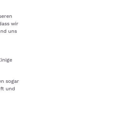
seren
dass wir
ind uns
inige
en sogar
ft und