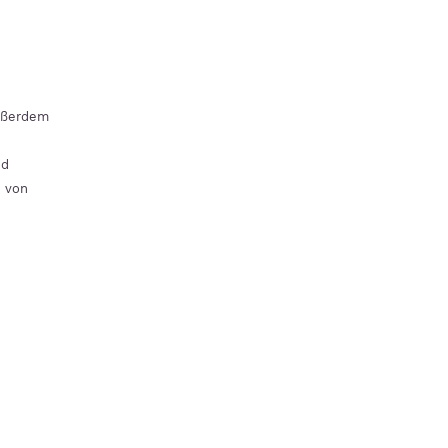
Außerdem
nd
h von