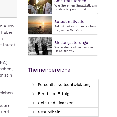
Smalltalk lernen
Wie Sie einen Smalltalk am
besten beginnen und...
Selbstmotivation
ch auch
Selbstmotivation erreichen
Sie, wenn Sie Ziele...
r haben
an
Bindungsstörungen
t lautet
Wenn der Partner vor der
Liebe flieht...
ING)
schen,
Themenbereiche
r sein
Persönlichkeitsentwicklung
eichen
Beruf und Erfolg
Geld und Finanzen
euern,
l und
Gesundheit