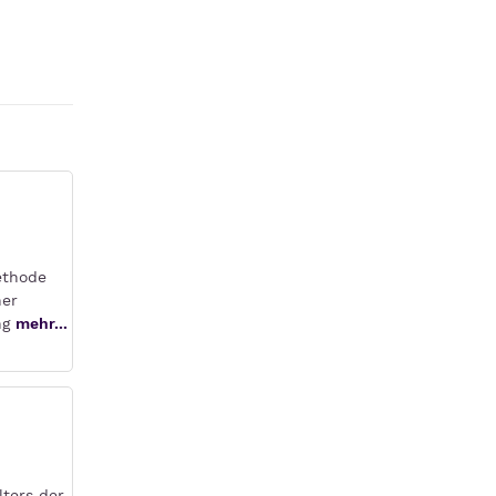
ethode
ner
ing
mehr...
ters der