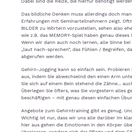
Dabei sind die Reize, die hierfür benötigt werden
Das bildliche Denken muss allerdings doch man
Erfahrungen mit Seminarteilnehmern zeigt. Oftm
BILDER zu Wörtern vorzustellen, sehen also ehe
wie z.B. das MEMORY-Spiel haben genau dieses 
Wenn wir dann auch noch lernen, alle Sinne bei 
„laut nach-sprechen“, das Fühlen / Begreifen, d
abgerufen werden.
Gehirn-Jogging kann so einfach sein. Probier
aus, indem Sie abwechselnd den einen Arm unt
Sie sich auf einem Bein stehend die Zähne... au
Überlegen Sie öfters, was Sie vorgestern alles 
beschäftigen – mit genau diesen einfachen Übu
Angebote zum Gehirntraining gibt es genug. Und d
Wichtig ist nur, dass wir uns alle darüber im kl
hier aus gehen die Emotionen in den Körper über
überlassen, sondern sich der Pflege und dem 