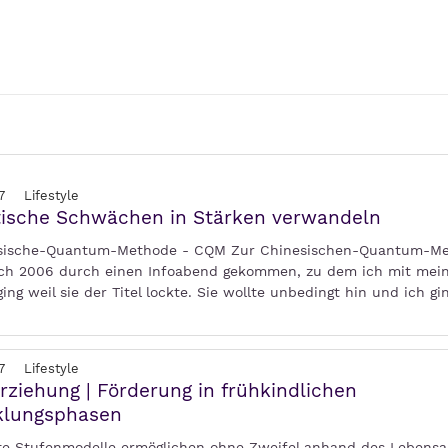
7
Lifestyle
tische Schwächen in Stärken verwandeln
esische-Quantum-Methode - CQM Zur Chinesischen-Quantum-M
ch 2006 durch einen Infoabend gekommen, zu dem ich mit mei
ing weil sie der Titel lockte. Sie wollte unbedingt hin und ich g
7
Lifestyle
rziehung | Förderung in frühkindlichen
klungsphasen
e Stufenmodelle ermöglichen ohne Zweifel anhand des Lebensal