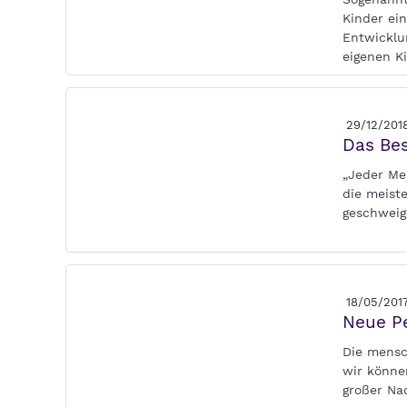
Kinder ei
Entwicklu
eigenen K
29/12/201
Das Be
„Jeder Me
die meist
geschweig
18/05/201
Neue P
Die mensc
wir könne
großer Nac