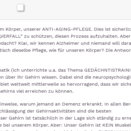
 Körper, unserer ANTI-AGING-PFLEGE. Dies ist sicherli
VERFALL“ zu schützen, diesen Prozess aufzuhalten. Abe
edacht? Klar, wir kennen Alzheimer und niemand will dar
tisch dieselbe Pflege, wie für unseren Körper? Die Antwor
ematik (ich unterrichte u.a. das Thema GEDÄCHNTISTRAIN
n über ihr Gehirn wissen. Dabei sind die neuropsychologi
et weltweit mittlerweile so hervorragend, dass wir siche
ehirns viel erreichen zu können.
Hinweise, warum jemand an Demenz erkrankt. In allen Ber
chlässigung der Gehirnaktivitäten sind die besten
r Gehirn ist tatsächlich in der Lage sich ständig zu ern
e bei unserem Körper. Aber: Unser Gehirn ist KEIN Muske