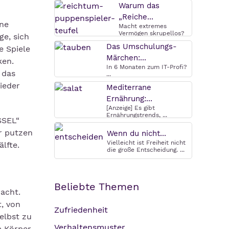
Warum das
„Reiche...
ine
Macht extremes
Vermögen skrupellos?
ge, sich
Warum das ...
Das Umschulungs-
e Spiele
Märchen:...
ken.
In 6 Monaten zum IT-Profi?
 das
...
ieder
Mediterrane
Ernährung:...
[Anzeige] Es gibt
Ernährungstrends, ...
SSEL“
r putzen
Wenn du nicht...
Vielleicht ist Freiheit nicht
lfte.
die große Entscheidung. ...
Beliebte Themen
dacht.
t, von
Zufriedenheit
elbst zu
Verhaltensmuster
m Körper