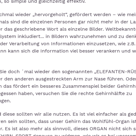
, so simple und gleichzeitig effektiv.
chmal wieder „hervorgeholt“, gefördert werden – wie me
als sind die einzelnen Personen gar nicht mehr in der La
r das geschriebene Wort als einzelne Bilder. Weltbekannt
System inkludiert... in Bildern wahrzunehmen und zu den
der Verarbeitung von Informationen einzusetzen, wie z.B.
ann kann sich die Information viel besser verankern und w
en Sie doch ´mal wieder den sogenannten „ELEFANTEN-RÜ
er den anderen ausgestreckten Arm zur Nase führen. Ode
ch das fördert ein besseres Zusammenspiel beider Gehirnhä
gegessen haben, versuchen Sie die rechte Gehirnhälfte zu
ngen.
iese sollten wir alle nutzen. Es ist viel einfacher als ge
aren sein sollten, dass unser Gehirn das Wohlfühl-Organ is
. Es ist also mehr als sinnvoll, dieses ORGAN nicht sich s
GEHIRN-SPORT genauso zu widmen, wie wir es bei unsere