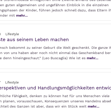
nen guten allgemeinen und ungefähren Einblick in die einzelnen
ngsphasen der Kinder, führen jedoch schnell dazu, dass Eltern i
inder mit
mehr...
8
Lifestyle
ste aus seinem Leben machen
nsch bekommt zu seiner Geburt die Welt geschenkt. Die ganze 
en von uns haben aber noch nicht einmal das Geschenkband ber
e denn hineingeschaut.“ (Leo Buscaglia) Wie ist es
mehr...
7
Lifestyle
erspektiven und Handlungsmöglichkeiten entwi
hliche Fähigkeit, denken zu können hat für uns Menschen viele V
n planen, vorausschauen, Konsequenzen unseres Handelns abse
hteil des Ganzen ist aber, dass wir ein Stück weit
mehr...