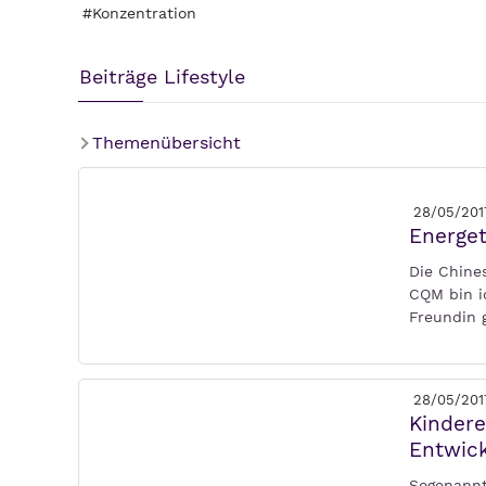
#Konzentration
Beiträge Lifestyle
Themenübersicht
28/05/201
Energe
Die Chin
CQM bin i
Freundin g
28/05/201
Kindere
Entwic
Sogenannt