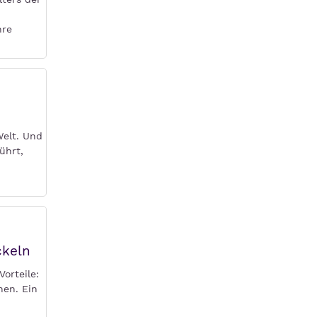
hre
Welt. Und
ührt,
ckeln
orteile:
hen. Ein