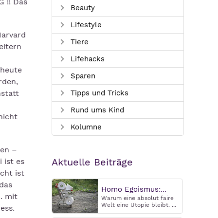
 !! Das
Beauty
Lifestyle
Harvard
Tiere
eitern
Lifehacks
 heute
Sparen
rden,
statt
Tipps und Tricks
Rund ums Kind
nicht
Kolumne
ten –
Aktuelle Beiträge
 ist es
cht ist
das
Homo Egoismus:...
. mit
Warum eine absolut faire
Welt eine Utopie bleibt. ...
ess.