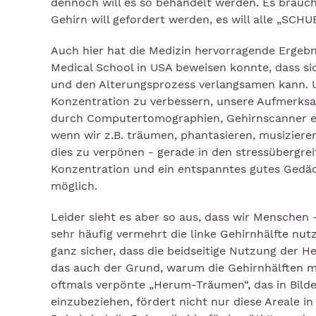
dennoch will es so behandelt werden. Es brau
Gehirn will gefordert werden, es will alle „SCH
Auch hier hat die Medizin hervorragende Ergebni
Medical School in USA beweisen konnte, dass si
und den Alterungsprozess verlangsamen kann. Un
Konzentration zu verbessern, unsere Aufmerksa
durch Computertomographien, Gehirnscanner et
wenn wir z.B. träumen, phantasieren, musiziere
dies zu verpönen - gerade in den stressübergr
Konzentration und ein entspanntes gutes Gedäc
möglich.
Leider sieht es aber so aus, dass wir Menschen –
sehr häufig vermehrt die linke Gehirnhälfte nut
ganz sicher, dass die beidseitige Nutzung der Hem
das auch der Grund, warum die Gehirnhälften 
oftmals verpönte „Herum-Träumen“, das in Bilde
einzubeziehen, fördert nicht nur diese Areale in