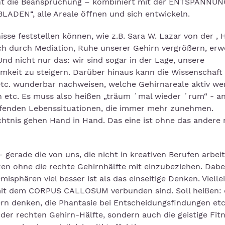
cht die Beanspruchung – kombiniert mit der ENTSPANNUNG
UBLADEN“, alle Areale öffnen und sich entwickeln.
sse feststellen können, wie z.B. Sara W. Lazar von der , 
ch durch Mediation, Ruhe unserer Gehirn vergrößern, erw
d nicht nur das: wir sind sogar in der Lage, unsere
mkeit zu steigern. Darüber hinaus kann die Wissenschaft
c. wunderbar nachweisen, welche Gehirnareale aktiv we
n etc. Es muss also heißen „träum ´mal wieder ´rum“ - an
eifenden Lebenssituationen, die immer mehr zunehmen.
htnis gehen Hand in Hand. Das eine ist ohne das andere 
 gerade die von uns, die nicht in kreativen Berufen arbei
zen ohne die rechte Gehirnhälfte mit einzubeziehen. Dabei
isphären viel besser ist als das einseitige Denken. Viellei
mit dem CORPUS CALLOSUM verbunden sind. Soll heißen: 
rn denken, die Phantasie bei Entscheidungsfindungen etc
 der rechten Gehirn-Hälfte, sondern auch die geistige Fitn