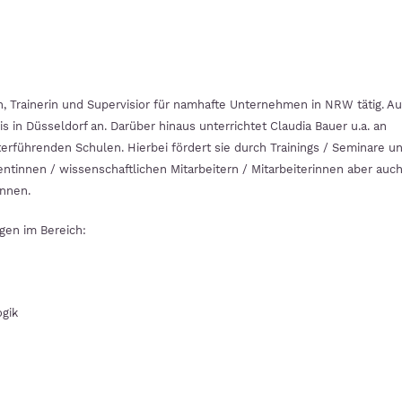
h, Trainerin und Supervisior für namhafte Unternehmen in NRW tätig. 
s in Düsseldorf an. Darüber hinaus unterrichtet Claudia Bauer u.a. an
rführenden Schulen. Hierbei fördert sie durch Trainings / Seminare u
tinnen / wissenschaftlichen Mitarbeitern / Mitarbeiterinnen aber auc
Innen.
gen im Bereich:
gik