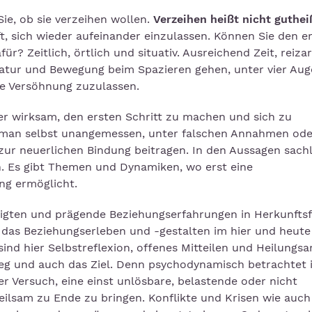
Sie, ob sie verzeihen wollen.
Verzeihen heißt nicht guthe
ft, sich wieder aufeinander einzulassen. Können Sie den e
r? Zeitlich, örtlich und situativ. Ausreichend Zeit, reiz
tur und Bewegung beim Spazieren gehen, unter vier Auge
e Versöhnung zuzulassen.
euer wirksam, den ersten Schritt zu machen und sich zu
 man selbst unangemessen, unter falschen Annahmen oder
ur neuerlichen Bindung beitragen. In den Aussagen sachl
n. Es gibt Themen und Dynamiken, wo erst eine
ng ermöglicht.
ligten und prägende Beziehungserfahrungen in Herkunftsf
as Beziehungserleben und -gestalten im hier und heute 
ind hier Selbstreflexion, offenes Mitteilen und Heilungsa
g und auch das Ziel. Denn psychodynamisch betrachtet i
er Versuch, eine einst unlösbare, belastende oder nicht
eilsam zu Ende zu bringen. Konflikte und Krisen wie auch