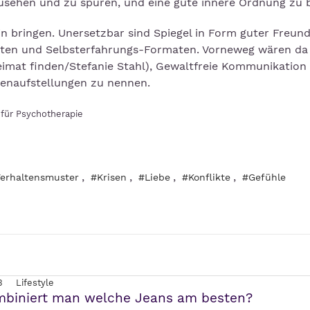
usehen und zu spüren, und eine gute innere Ordnung zu b
in bringen. Unersetzbar sind Spiegel in Form guter Freund
uten und Selbsterfahrungs-Formaten. Vorneweg wären da
eimat finden/Stefanie Stahl), Gewaltfreie Kommunikation
ienaufstellungen zu nennen.
 für Psychotherapie
,
,
,
,
erhaltensmuster
#Krisen
#Liebe
#Konflikte
#Gefühle
3
Lifestyle
mbiniert man welche Jeans am besten?