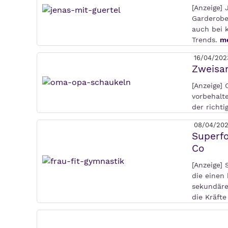
[Anzeige] 
Garderobe,
auch bei 
Trends.
me
16/04/202
Zweisam
[Anzeige]
vorbehalt
der richt
08/04/20
Superf
Co
[Anzeige] 
die einen
sekundäre
die Kräft