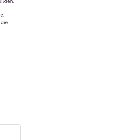
ilden.
e,
 die