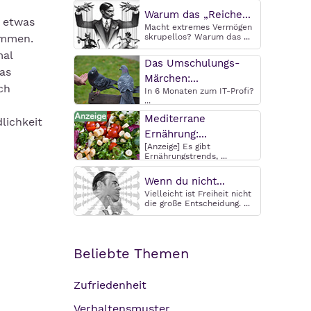
Warum das „Reiche...
t etwas
Macht extremes Vermögen
ommen.
skrupellos? Warum das ...
mal
Das Umschulungs-
as
Märchen:...
ch
In 6 Monaten zum IT-Profi?
...
Mediterrane
lichkeit
Ernährung:...
[Anzeige] Es gibt
Ernährungstrends, ...
Wenn du nicht...
Vielleicht ist Freiheit nicht
die große Entscheidung. ...
Beliebte Themen
Zufriedenheit
Verhaltensmuster