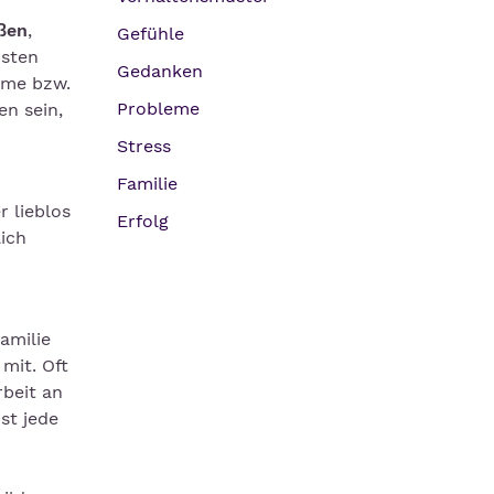
ißen
,
Gefühle
rsten
Gedanken
arme bzw.
Probleme
n sein,
Stress
Familie
 lieblos
Erfolg
ich
amilie
mit. Oft
rbeit an
st jede