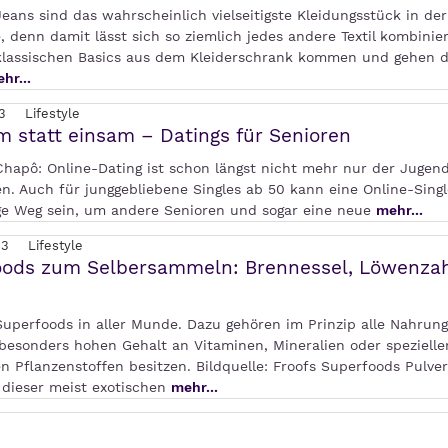
Jeans sind das wahrscheinlich vielseitigste Kleidungsstück in der
 denn damit lässt sich so ziemlich jedes andere Textil kombinie
klassischen Basics aus dem Kleiderschrank kommen und gehen d
hr...
3
Lifestyle
 statt einsam – Datings für Senioren
 Chapô: Online-Dating ist schon längst nicht mehr nur der Jugen
en. Auch für junggebliebene Singles ab 50 kann eine Online-Sing
ige Weg sein, um andere Senioren und sogar eine neue
mehr...
23
Lifestyle
oods zum Selbersammeln: Brennessel, Löwenza
Superfoods in aller Munde. Dazu gehören im Prinzip alle Nahrung
 besonders hohen Gehalt an Vitaminen, Mineralien oder spezielle
n Pflanzenstoffen besitzen. Bildquelle: Froofs Superfoods Pulve
e dieser meist exotischen
mehr...