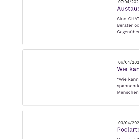
07/04/202
Austaus
Sind CHATG
Berater o
Gegenüber
06/04/20
Wie kan
"Wie kann 
spannende
Menschen 
03/04/20
Poolart