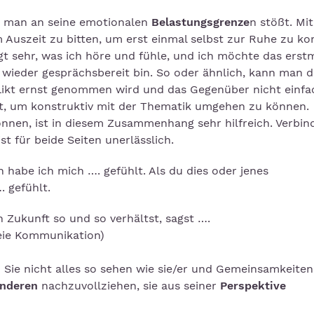
o man an seine emotionalen
Belastungsgrenze
n stößt. Mi
m Auszeit zu bitten, um erst einmal selbst zur Ruhe zu k
t sehr, was ich höre und fühle, und ich möchte das erst
 wieder gesprächsbereit bin. So oder ähnlich, kann man d
likt ernst genommen wird und das Gegenüber nicht einfa
ft, um konstruktiv mit der Thematik umgehen zu können.
nen, ist in diesem Zusammenhang sehr hilfreich. Verbind
st für beide Seiten unerlässlich.
n habe ich mich …. gefühlt. Als du dies oder jenes
 gefühlt.
in Zukunft so und so verhältst, sagst ….
reie Kommunikation)
Sie nicht alles so sehen wie sie/er und Gemeinsamkeiten
Anderen
nachzuvollziehen, sie aus seiner
Perspektive