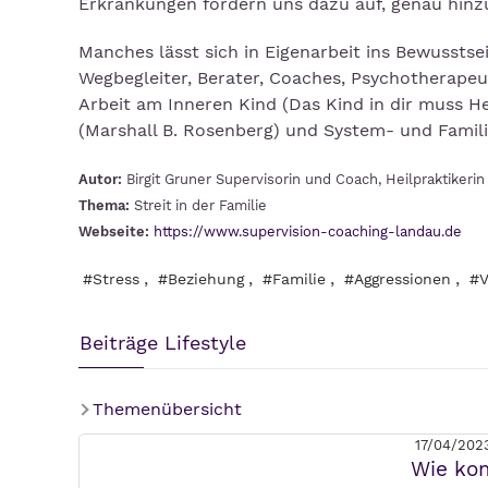
Erkrankungen fordern uns dazu auf, genau hinz
Manches lässt sich in Eigenarbeit ins Bewusstse
Wegbegleiter, Berater, Coaches, Psychotherape
Arbeit am Inneren Kind (Das Kind in dir muss H
(Marshall B. Rosenberg) und System- und Famil
Autor:
Birgit Gruner Supervisorin und Coach, Heilpraktikerin
Thema:
Streit in der Familie
Webseite:
https://www.supervision-coaching-landau.de
,
,
,
,
#Stress
#Beziehung
#Familie
#Aggressionen
#V
Beiträge Lifestyle
Themenübersicht
17/04/202
Wie ko