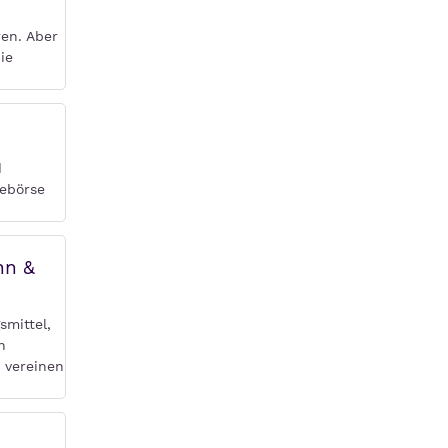
ren. Aber
ie
d
lebörse
hn &
smittel,
n
r vereinen