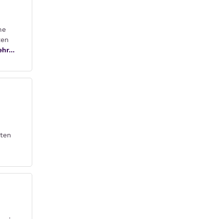
he
ten
hr...
sten