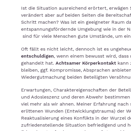
Ist die Situation ausreichend erörtert, erwägen 
verändert aber auf beiden Seiten die Bereitscha
Schritt machen? Was ist ein geeigneter Raum dafü
entspannungsfördernde Umgebung wie in der Na
sind für viele Menschen gute Umstände, um ein
Oft fällt es nicht leicht, dennoch ist es ungeh
entschuldigen
, wenn einem bewusst wird, dass
gehandelt hat.
Achtsamer Körperkontakt
kann z
bleiben, ggf. Kompromisse, Absprachen anbiete
Wiedergutmachung beiden Beteiligten Versöhnu
Erwartungen, Charaktereigenschaften der Betei
und Adosleszenz und deren Abwehr bestimmen d
viel mehr als wir ahnen. Meiner Erfahrung nach s
erlittenen Wunden (Entwicklungstrauma) der We
Reaktualisierung eines Konflikts in der Wurzel d
zufriedenstellende Situation befriedigend und h