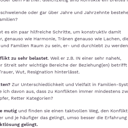
m schwelende oder gar über Jahre und Jahrzehnte besteh
amilien?
 es ein paar hilfreiche Schritte, um konstruktiv damit
r, genauso wie Harmonie, Tränen genauso wie Lachen, di
 und Familien Raum zu sein, er- und durchlebt zu werden
likt zu sehr belastet
. Weil er z.B. IN einer sehr naheN,
 Streit sehr wichtige Bereiche der Beziehung(en) betrifft
rauer, Wut, Resignation hinterlässt.
kten?
Zur Unterschiedlichkeit und Vielfalt in Familien-Sy
 ich davon aus, dass zu Konflikten immer mindestens zw
pfer, Retter Kategorien?
ie mutig
und finden sie einen taktvollen Weg, den Konflikt,
r und je häufiger das gelingt, umso besser die Erfahrung
ktlösung gelingt.