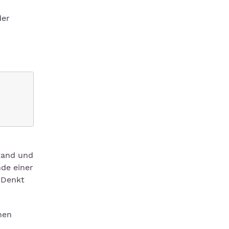
der
tand und
nde einer
 Denkt
nen