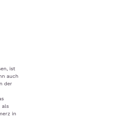
en, ist
ann auch
n der
as
 als
merz in