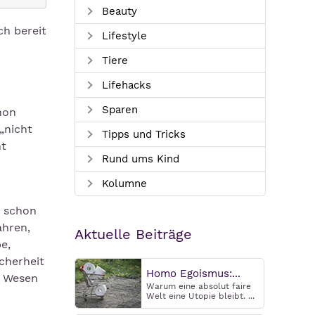
Beauty
ch bereit
Lifestyle
Tiere
Lifehacks
Sparen
hon
„nicht
Tipps und Tricks
ht
Rund ums Kind
Kolumne
, schon
ahren,
Aktuelle Beiträge
e,
cherheit
Homo Egoismus:...
e Wesen
Warum eine absolut faire
Welt eine Utopie bleibt. ...