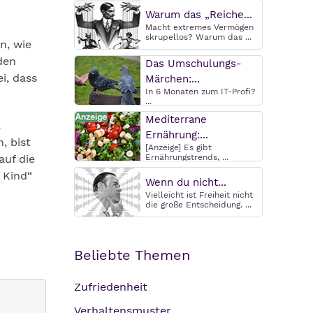
Warum das „Reiche...
Macht extremes Vermögen
skrupellos? Warum das ...
n, wie
den
Das Umschulungs-
i, dass
Märchen:...
In 6 Monaten zum IT-Profi?
...
Mediterrane
a
Ernährung:...
, bist
[Anzeige] Es gibt
auf die
Ernährungstrends, ...
 Kind“
Wenn du nicht...
Vielleicht ist Freiheit nicht
die große Entscheidung. ...
Beliebte Themen
Zufriedenheit
Verhaltensmuster