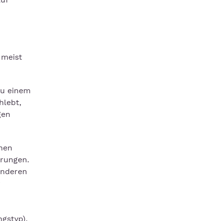
 meist
zu einem
hlebt,
gen
hen
ärungen.
Anderen
r
gstyp).