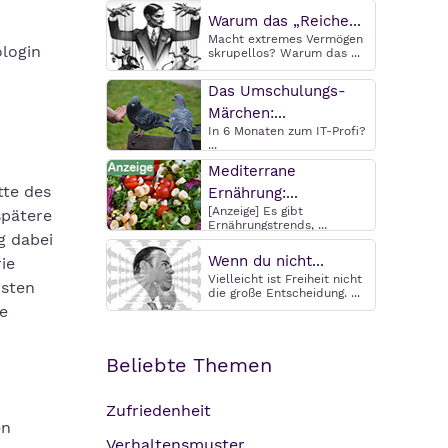
Warum das „Reiche...
Macht extremes Vermögen
ologin
skrupellos? Warum das ...
Das Umschulungs-
Märchen:...
In 6 Monaten zum IT-Profi?
...
Mediterrane
tte des
Ernährung:...
[Anzeige] Es gibt
spätere
Ernährungstrends, ...
g dabei
Wenn du nicht...
ie
Vielleicht ist Freiheit nicht
rsten
die große Entscheidung. ...
e
Beliebte Themen
Zufriedenheit
en
Verhaltensmuster