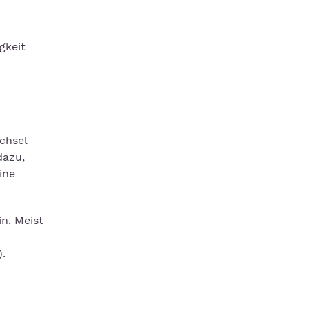
gkeit
chsel
dazu,
ine
n. Meist
).