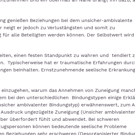
ng genießen Beziehungen bei dem unsicher-ambivalente
r neigt er jedoch zu Verlustängsten und somit zu
ng für alle Beteiligten werden können. Der Selbstwert wird
keiten, einen festen Standpunkt zu wahren und tendiert 
. Typischerweise hat er traumatische Erfahrungen durc
lungen beinhalten. Ernstzunehmende seelische Erkrankun
age einzugehen, warum das Annehmen von Zuneigung manc
llem bei den unterschiedlichen Bindungstypen einige Erkl
(Unsicher ambivalenter Bindungstyp) erwähnenswert, zum 
m Ausdruck ungezügelte Zuneigung (Unsicher ambivalente
über überfordert fühlt und abwendet. Bei schweren
ezugspersonen können bedeutende seelische Probleme
n Beziehungen sehr erschweren (Desorganisierter Bindun