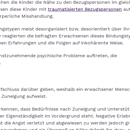
uchen die Kinder die Nähe zu den Bezugspersonen im glei
hsen diese Kinder mit
traumatisierten Bezugspersonen
au
rperliche Misshandlung.
gstypen meist desorganisiert bzw. desorientiert über ihr
y reagierten die befragten Erwachsenen dieses Bindungst
hen Erfahrungen und die Folgen auf inkohärente Weise.
rnstzunehmende psychische Probleme auftreten, die
.
ufschluss darüber geben, weshalb ein erwachsener Mensc
 Zuneigung aufweist.
erkennen, dass Bedürfnisse nach Zuneigung und Unterstü
r Eigenständigkeit im Vordergrund steht. Negative Erleb
st die Angst verletzt und abgewiesen zu werden jedoch gr
 anzunehmen und ein Übermaß an Nähe drängt ihn dazu, a