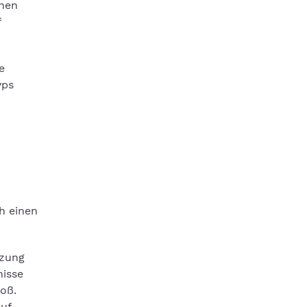
chen
f
e
yps
h einen
tzung
nisse
oß.
uf