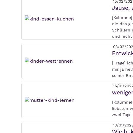
15/02/202
Jause, 
[Kolumne]
die das gl
Schülern 
und nich
03/02/20
Entwick
[Frage] ic
mir ja hel
seiner En
16/01/202
weniger
[Kolumne] 
liebsten 
zwei Tage
13/01/202
Wie be