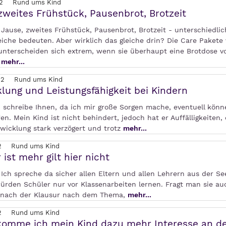
2
Rund ums Kind
zweites Frühstück, Pausenbrot, Brotzeit
 Jause, zweites Frühstück, Pausenbrot, Brotzeit - unterschiedli
eiche bedeuten. Aber wirklich das gleiche drin? Die Care Pakete
unterscheiden sich extrem, wenn sie überhaupt eine Brotdose vo
t
mehr...
22
Rund ums Kind
lung und Leistungsfähigkeit bei Kindern
h schreibe Ihnen, da ich mir große Sorgen mache, eventuell könn
fen. Mein Kind ist nicht behindert, jedoch hat er Auffälligkeiten, e
twicklung stark verzögert und trotz
mehr...
2
Rund ums Kind
 ist mehr gilt hier nicht
Ich spreche da sicher allen Eltern und allen Lehrern aus der Se
würden Schüler nur vor Klassenarbeiten lernen. Fragt man sie au
 nach der Klausur nach dem Thema,
mehr...
2
Rund ums Kind
komme ich mein Kind dazu mehr Interesse an d