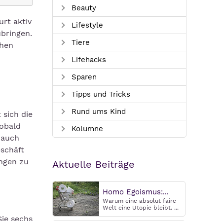
Beauty
urt aktiv
Lifestyle
ubringen.
Tiere
chen
Lifehacks
Sparen
Tipps und Tricks
Rund ums Kind
 sich die
Sobald
Kolumne
 auch
schäft
ngen zu
Aktuelle Beiträge
Homo Egoismus:...
Warum eine absolut faire
Welt eine Utopie bleibt. ...
Sie sechs