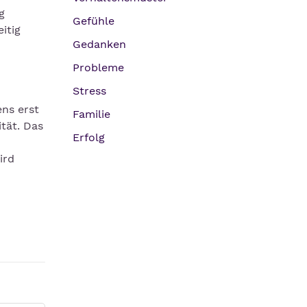
g
Gefühle
itig
Gedanken
Probleme
Stress
ns erst
Familie
tät. Das
Erfolg
ird