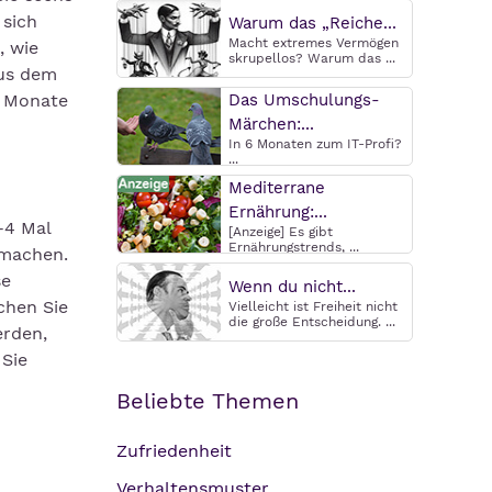
 sich
Warum das „Reiche...
Macht extremes Vermögen
, wie
skrupellos? Warum das ...
aus dem
3 Monate
Das Umschulungs-
Märchen:...
In 6 Monaten zum IT-Profi?
...
Mediterrane
Ernährung:...
-4 Mal
[Anzeige] Es gibt
Ernährungstrends, ...
 machen.
se
Wenn du nicht...
chen Sie
Vielleicht ist Freiheit nicht
die große Entscheidung. ...
erden,
 Sie
Beliebte Themen
Zufriedenheit
Verhaltensmuster