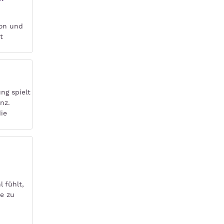
ion und
t
ng spielt
nz.
die
 fühlt,
he zu