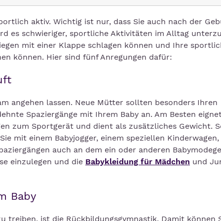
rtlich aktiv. Wichtig ist nur, dass Sie auch nach der Geb
ird es schwieriger, sportliche Aktivitäten im Alltag unterz
liegen mit einer Klappe schlagen können und Ihre sportli
hen können. Hier sind fünf Anregungen dafür:
uft
am angehen lassen. Neue Mütter sollten besonders Ihren
ehnte Spaziergänge mit Ihrem Baby an. Am Besten eignet
gen zum Sportgerät und dient als zusätzliches Gewicht. 
n Sie mit einem Babyjogger, einem speziellen Kinderwagen,
 Spaziergängen auch an dem ein oder anderen Babymodege
use einzulegen und die
Babykleidung für Mädchen
und Ju
em Baby
zu treiben, ist die Rückbildungsgymnastik. Damit können 