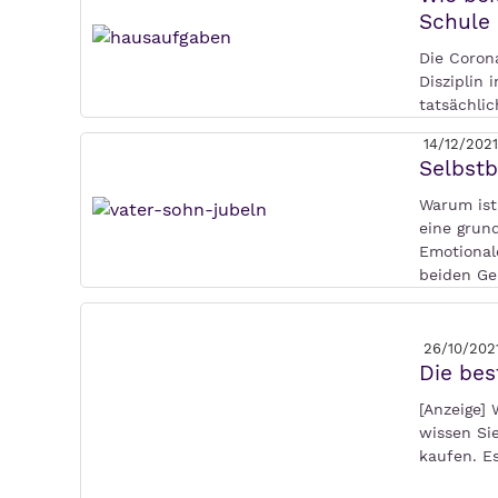
Schule 
Die Corona
Disziplin 
tatsächlic
14/12/2021
Selbstb
Warum ist
eine grund
Emotionale
beiden Ge
26/10/202
Die bes
[Anzeige] 
wissen Si
kaufen. Es