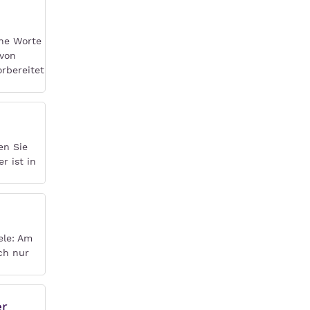
che Worte
 von
rbereitet
en Sie
r ist in
ele: Am
ch nur
er