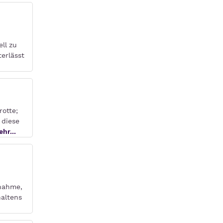
ll zu
erlässt
otte;
 diese
hr...
snahme,
haltens