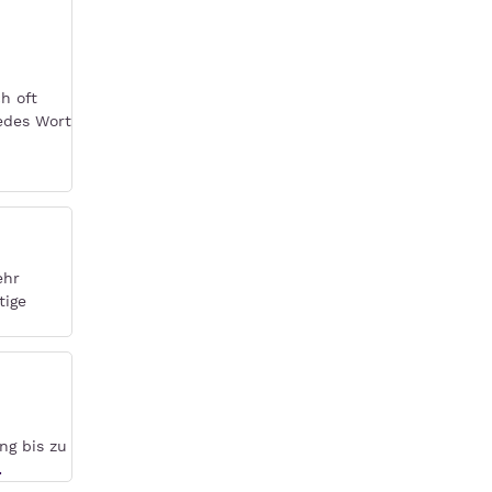
h oft
edes Wort
ehr
tige
ng bis zu
.