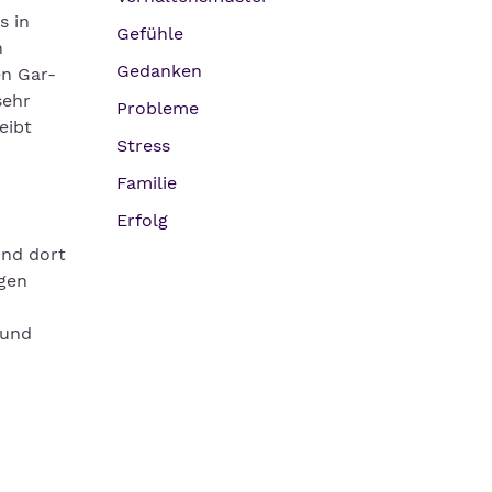
s in
Gefühle
n
Gedanken
en Gar-
sehr
Probleme
eibt
Stress
Familie
Erfolg
und dort
igen
 und