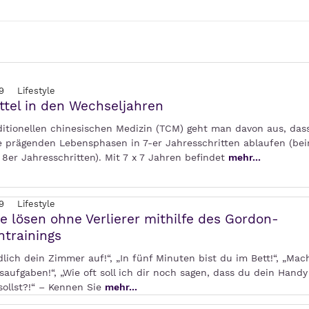
9
Lifestyle
tel in den Wechseljahren
aditionellen chinesischen Medizin (TCM) geht man davon aus, das
e prägenden Lebensphasen in 7-er Jahresschritten ablaufen (b
 8er Jahresschritten). Mit 7 x 7 Jahren befindet
mehr...
9
Lifestyle
te lösen ohne Verlierer mithilfe des Gordon-
ntrainings
ich dein Zimmer auf!“, „In fünf Minuten bist du im Bett!“, „Mach
aufgaben!“, „Wie oft soll ich dir noch sagen, dass du dein Handy
sollst?!“ – Kennen Sie
mehr...