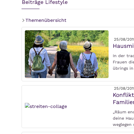
Beiträge Lifestyle
Themenübersicht
25/08/201
Hausmit
In der tr
Frauen di
übrings in
25/08/201
Konflik
Familie
„Räum endl
deine Haus
weglegen 