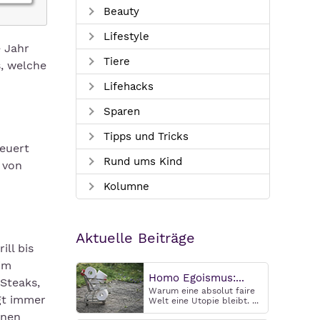
Beauty
Lifestyle
e Jahr
Tiere
s, welche
Lifehacks
Sparen
Tipps und Tricks
feuert
Rund ums Kind
 von
Kolumne
Aktuelle Beiträge
ill bis
im
Homo Egoismus:...
Steaks,
Warum eine absolut faire
gt immer
Welt eine Utopie bleibt. ...
nnen