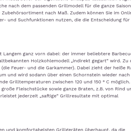
uche nach dem passenden Grillmodell für die ganze Saison
e Zubehörsortiment nach Maß. Zudem können Sie im Onli
r- und Suchfunktionen nutzen, die die Entscheidung für
eit Langem ganz vorn dabei: der immer beliebtere Barbecu
altbekannten Holzkohlemodell „indirekt gegart“ wird. Zu
(die Feuer- und die Garkammer). Dabei zieht der heiße 
um und wird sodann über einen Schornstein wieder nach
nde Grilltemperaturen zwischen 120 und 150 ° C möglich.
 große Fleischstücke sowie ganze Braten, z.B. von Rind u
istet jederzeit „saftige“ Grillresultate mit optimal
ten und komfortabelsten Grillgeräten überhaupt, da die