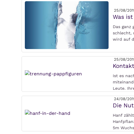
25/08/201
Was ist
Das ganz g
schlecht,
wird auf d
25/08/201
Kontak
Ist es na
miteinand
Leute. Ih
24/08/201
Die Nut
Hanf zählt
Hanfpflan
5m Wuchsh