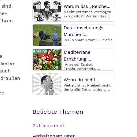
 sind,
Warum das „Reiche...
Macht extremes Vermögen
ne-
skrupellos? Warum das ...
 Ihren
Das Umschulungs-
Märchen:...
In 6 Monaten zum IT-Profi?
...
Mediterrane
e
Ernährung:...
 diesem
[Anzeige] Es gibt
Ernährungstrends, ...
Rauch
 draußen
Wenn du nicht...
Vielleicht ist Freiheit nicht
die große Entscheidung. ...
nd
Beliebte Themen
Zufriedenheit
Verhaltensmuster