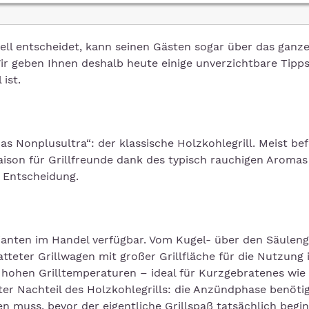
ell entscheidet, kann seinen Gästen sogar über das ganz
Wir geben Ihnen deshalb heute einige unverzichtbare Tipp
 ist.
as Nonplusultra“: der klassische Holzkohlegrill. Meist be
saison für Grillfreunde dank des typisch rauchigen Aromas
 Entscheidung.
rianten im Handel verfügbar. Vom Kugel- über den Säulengr
teter Grillwagen mit großer Grillfläche für die Nutzung 
 hohen Grilltemperaturen – ideal für Kurzgebratenes wie 
ter Nachteil des Holzkohlegrills: die Anzündphase benöti
en muss, bevor der eigentliche Grillspaß tatsächlich begi