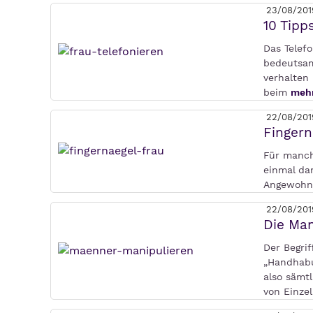
23/08/201
10 Tipp
Das Telefo
bedeutsam
verhalten
beim
mehr
22/08/201
Finger
Für manch
einmal da
Angewohnh
22/08/201
Die Man
Der Begrif
„Handhabu
also sämt
von Einz