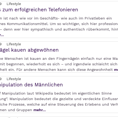
9
Lifestyle
s zum erfolgreichen Telefonieren
n ist nach wie vor im Geschäfts- wie auch im Privatleben ein
es Kommunikationsmittel. Um so wichtiger, sich hier professione
 – denn wer hier sympathisch und authentisch rüberkommt, hint
...
9
Lifestyle
nägel kauen abgewöhnen
e Menschen ist kauen an den Fingernägeln einfach nur eine Mar
mit begonnen, wiederholt es sich – und irgendwie schleicht sich
eit ein. Für andere Menschen kann sich diese Angewohnheit
me
9
Lifestyle
ipulation des Männlichen
f Manipulation laut Wikipedia bedeutet im eigentlichen Sinne
ng“. Manipulation bedeutet die gezielte und verdeckte Einflus
liche Prozesse, welche auf eine Steuerung des Erlebens und Ver
elnen und Gruppen
mehr...