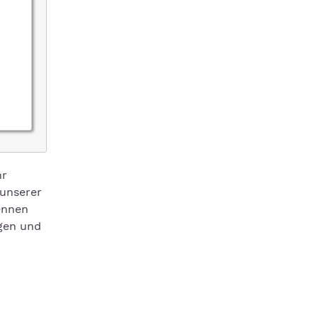
hr
 unserer
ennen
igen und