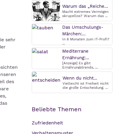
Warum das „Reiche...
Macht extremes Vermögen
skrupellos? Warum das ...
Das Umschulungs-
Märchen:...
ie sehr
In 6 Monaten zum IT-Profi?
...
der
Mediterrane
Ernährung:...
[Anzeige] Es gibt
bsichten
Ernährungstrends, ...
unseren
Wenn du nicht...
il des
Vielleicht ist Freiheit nicht
die große Entscheidung. ...
bare
es,
das
Beliebte Themen
Zufriedenheit
Verhaltensmuster