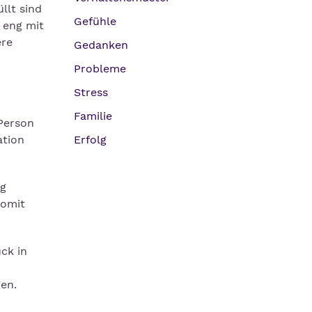
llt sind
Gefühle
 eng mit
ere
Gedanken
Probleme
Stress
Familie
 Person
ation
Erfolg
ng
somit
ck in
en.