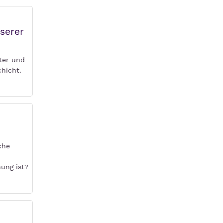
serer
ter und
chicht.
che
ung ist?