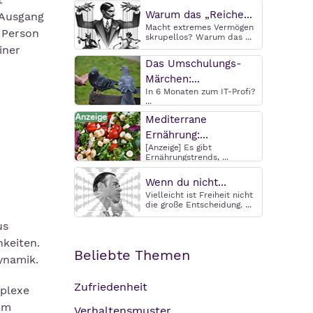
Warum das „Reiche...
 Ausgang
Macht extremes Vermögen
 Person
skrupellos? Warum das ...
iner
Das Umschulungs-
Märchen:...
In 6 Monaten zum IT-Profi?
...
Mediterrane
Ernährung:...
[Anzeige] Es gibt
Ernährungstrends, ...
Wenn du nicht...
Vielleicht ist Freiheit nicht
die große Entscheidung. ...
us
hkeiten.
Beliebte Themen
ynamik.
Zufriedenheit
mplexe
im
Verhaltensmuster