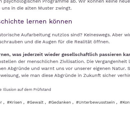
en psychologischen Programme ab. Wir können keine neu
uns in die alten Muster zwingt.
eschichte lernen können
storische Aufarbeitung nutzlos sind? Keineswegs. Aber wi
hrauben und die Augen für die Realität öffnen.
rnen, was jederzeit wieder gesellschaftlich passieren ka
tellen der menschlichen Zivilisation. Die Vergangenheit l
en Abgründe und warnt uns vor unserer eigenen Natur. Si
nweisung, wie man diese Abgründe in Zukunft sicher verhi
e Illusion auf dem Prüfstand
,
,
,
,
,
r
#Krisen
#Gewalt
#Gedanken
#Unterbewusstsein
#Konf