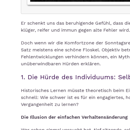
Er schenkt uns das beruhigende Gefühl, dass d
klüger, reifer und immun gegen alte Fehler wird.
Doch wenn wir die Komfortzone der Sonntagsreden
Satz meistens eine schöne Floskel. Objektiv betr
Fehlentwicklungen verhindern können, ein Mytho
unüberwindbaren Hürden erklären.
1. Die Hürde des Individuums: Selb
Historisches Lernen müsste theoretisch beim Ei
schnell: Wie schwer ist es für ein engagiertes, 
Vergangenheit zu lernen?
Die Illusion der einfachen Verhaltensänderung
Wer schon einmal versucht hat, tief sitzende, s