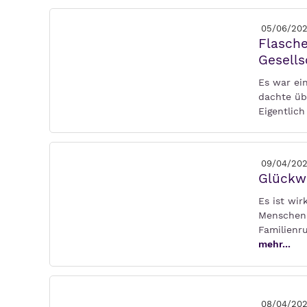
05/06/20
Flasch
Gesells
Es war ei
dachte übe
Eigentlic
09/04/20
Glückwu
Es ist wir
Menschen 
Familienr
mehr...
08/04/20