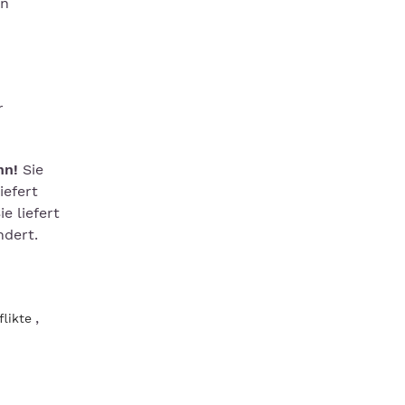
en
r
nn!
Sie
iefert
e liefert
ndert.
,
likte