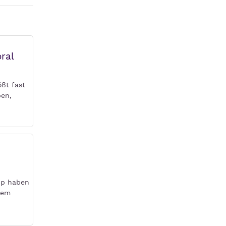
ral
ößt fast
ben,
ipp haben
dem