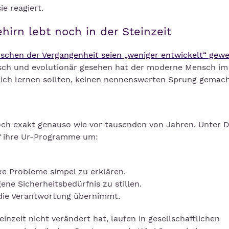
ie reagiert.
hirn lebt noch in der Steinzeit
schen der Vergangenheit seien „weniger entwickelt“ gewe
ogisch und evolutionär gesehen hat der moderne Mensch im
lich lernen sollten, keinen nennenswerten Sprung gemach
noch exakt genauso wie vor tausenden von Jahren. Unter 
uf ihre Ur-Programme um:
e Probleme simpel zu erklären.
ene Sicherheitsbedürfnis zu stillen.
 die Verantwortung übernimmt.
inzeit nicht verändert hat, laufen in gesellschaftlichen