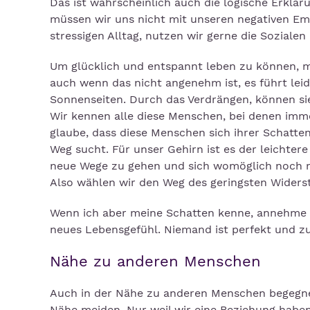
Das ist wahrscheinlich auch die logische Erklär
müssen wir uns nicht mit unseren negativen E
stressigen Alltag, nutzen wir gerne die Sozial
Um glücklich und entspannt leben zu können, m
auch wenn das nicht angenehm ist, es führt leid
Sonnenseiten. Durch das Verdrängen, können si
Wir kennen alle diese Menschen, bei denen immer a
glaube, dass diese Menschen sich ihrer Schatten
Weg sucht. Für unser Gehirn ist es der leichter
neue Wege zu gehen und sich womöglich noch m
Also wählen wir den Weg des geringsten Widers
Wenn ich aber meine Schatten kenne, annehme und
neues Lebensgefühl. Niemand ist perfekt und zu
Nähe zu anderen Menschen
Auch in der Nähe zu anderen Menschen begegnen
Nähe meiden. Nur weil wir eine Beziehung haben,