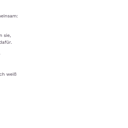
meinsam:
 sie,
dafür.
r
ich weiß