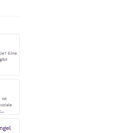
ie? Eine
gibt
 ist
oziale
..
ngel