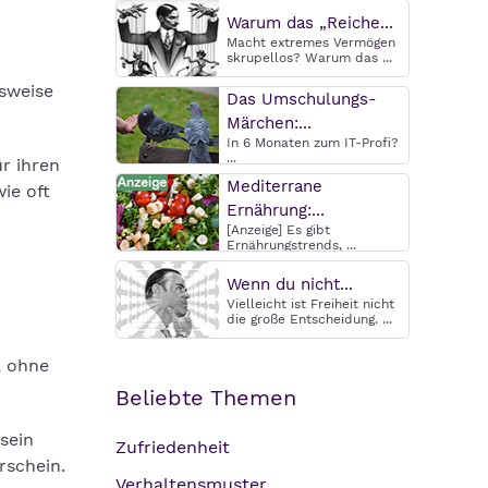
Warum das „Reiche...
Macht extremes Vermögen
skrupellos? Warum das ...
nsweise
Das Umschulungs-
Märchen:...
In 6 Monaten zum IT-Profi?
...
ür ihren
Mediterrane
ie oft
Ernährung:...
[Anzeige] Es gibt
Ernährungstrends, ...
Wenn du nicht...
Vielleicht ist Freiheit nicht
die große Entscheidung. ...
, ohne
Beliebte Themen
sein
Zufriedenheit
rschein.
Verhaltensmuster