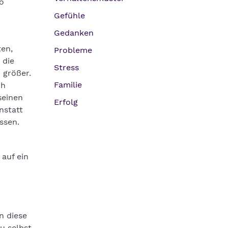
so
Gefühle
Gedanken
ten,
Probleme
 die
Stress
 größer.
Familie
ch
seinen
Erfolg
nstatt
ssen.
auf ein
n diese
u selbst