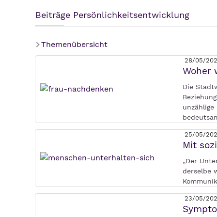
Beiträge Persönlichkeitsentwicklung
Themenübersicht
28/05/20
Woher w
Die Stadt
Beziehung
unzählige 
bedeuts
25/05/20
Mit soz
„Der Unte
derselbe 
Kommunika
23/05/20
Symptom