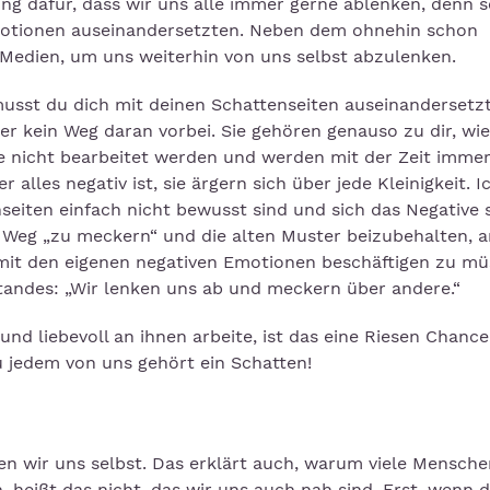
ung dafür, dass wir uns alle immer gerne ablenken, denn 
motionen auseinandersetzten. Neben dem ohnehin schon
en Medien, um uns weiterhin von uns selbst abzulenken.
usst du dich mit deinen Schattenseiten auseinandersetz
er kein Weg daran vorbei. Sie gehören genauso zu dir, wie
e nicht bearbeitet werden und werden mit der Zeit immer
lles negativ ist, sie ärgern sich über jede Kleinigkeit. I
seiten einfach nicht bewusst sind und sich das Negative 
e Weg „zu meckern“ und die alten Muster beizubehalten, a
it den eigenen negativen Emotionen beschäftigen zu mü
tandes: „Wir lenken uns ab und meckern über andere.“
 liebevoll an ihnen arbeite, ist das eine Riesen Chance 
 jedem von uns gehört ein Schatten!
 wir uns selbst. Das erklärt auch, warum viele Mensche
 heißt das nicht, das wir uns auch nah sind. Erst, wenn d