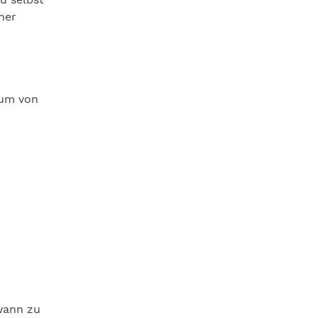
ner
aum von
dwann zu