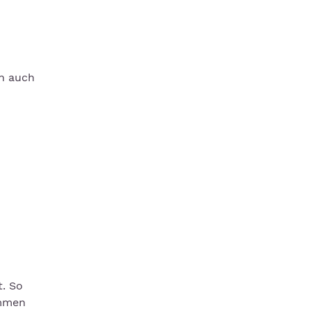
en auch
t. So
ommen