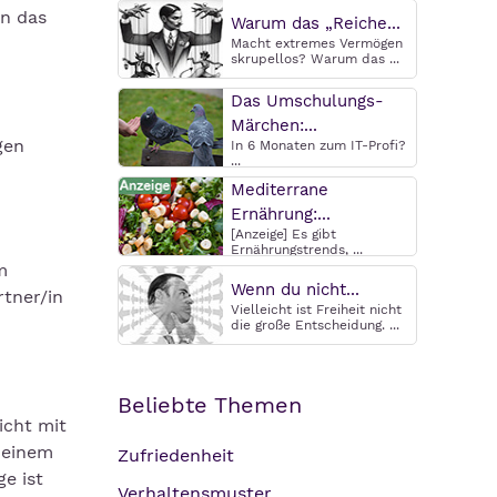
nn das
Warum das „Reiche...
Macht extremes Vermögen
skrupellos? Warum das ...
Das Umschulungs-
Märchen:...
gen
In 6 Monaten zum IT-Profi?
...
Mediterrane
Ernährung:...
[Anzeige] Es gibt
Ernährungstrends, ...
m
Wenn du nicht...
rtner/in
Vielleicht ist Freiheit nicht
die große Entscheidung. ...
Beliebte Themen
icht mit
 einem
Zufriedenheit
ge ist
Verhaltensmuster