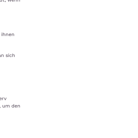
 ihnen
an sich
erv
, um den