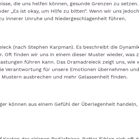
bnisse, die uns helfen können, gesunde Grenzen zu setzen
oder „Es ist okay, um Hilfe zu bitten“. Wenn wir uns jedoc
 zu innerer Unruhe und Niedergeschlagenheit führen.
reieck (nach Stephen Karpman). Es beschreibt die Dynami
er. Oft finden wir uns in einem dieser Muster wieder, was 
lastungen führen kann. Das Dramadreieck zeigt uns, wie w
 die Verantwortung für unsere Emotionen übernehmen un
n Mustern ausbrechen und mehr Gelassenheit finden.
olger können aus einem Gefühl der Überlegenheit handeln,
f Kosten der eigenen Bedürfnisse. Retter fühlen sich oft 