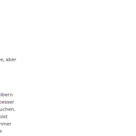
e, aber
eibern
besser
suchen.
bist
immer
e