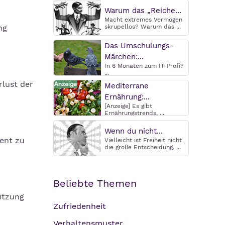
Warum das „Reiche...
Macht extremes Vermögen
ng
skrupellos? Warum das ...
Das Umschulungs-
Märchen:...
In 6 Monaten zum IT-Profi?
...
rlust der
Mediterrane
Ernährung:...
[Anzeige] Es gibt
Ernährungstrends, ...
Wenn du nicht...
ment zu
Vielleicht ist Freiheit nicht
die große Entscheidung. ...
Beliebte Themen
ützung
Zufriedenheit
Verhaltensmuster