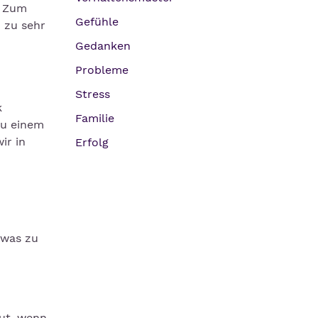
. Zum
Gefühle
h zu sehr
Gedanken
Probleme
Stress
k
Familie
zu einem
ir in
Erfolg
d
 was zu
gut, wenn