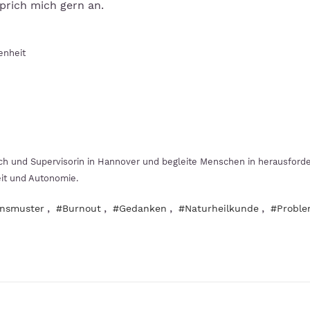
rich mich gern an.
enheit
oach und Supervisorin in Hannover und begleite Menschen in herausford
eit und Autonomie.
,
,
,
,
ensmuster
#Burnout
#Gedanken
#Naturheilkunde
#Probl