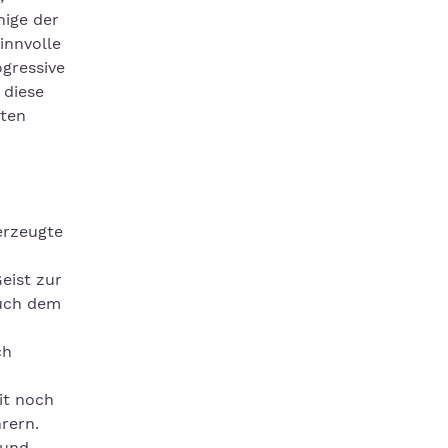
nige der
innvolle
gressive
 diese
sten
erzeugte
eist zur
auch dem
ch
it noch
rern.
 und