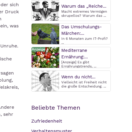
oder sich
Warum das „Reiche...
er Druck
Macht extremes Vermögen
skrupellos? Warum das ...
n
ein, was
Das Umschulungs-
Märchen:...
In 6 Monaten zum IT-Profi?
...
 Unruhe.
Mediterrane
Ernährung:...
ische
[Anzeige] Es gibt
Ernährungstrends, ...
rsagen
Wenn du nicht...
olung,
Vielleicht ist Freiheit nicht
elskreis,
die große Entscheidung. ...
Beliebte Themen
Andere
, sehr
Zufriedenheit
Verhaltensmuster