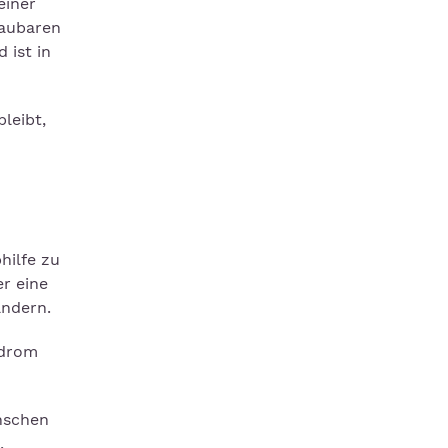
einer
haubaren
 ist in
leibt,
hilfe zu
r eine
ändern.
ndrom
nschen
,