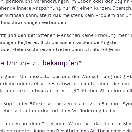
en, persönliche Veränderungen im Leben oder der Beginn 
stehende innere Anspannung nur für einen kurzen, übersc
 auflösen kann, stellt das meistens kein Problem dar und
n Einschränkungen verbunden.
ritt und den betroffenen Menschen keine Erholung mehr b
ndigen Begleiter. Sich daraus entwickelnde Ängste,
oder Gelenkschmerzen treten dann oft als Folge auf.
re Unruhe zu bekämpfen?
s eigenen Unruhezustandes und der Wunsch, langfristig Ab
erliche oder seelische Beschwerden auftauchen, die imme
daran denken, etwas an ihrer unglücklichen Situation zu 
ige Kopf- oder Rückenschmerzen bis hin zum Burnout-Sy
Lebenssituation dringend einer Veränderung bedarf.
sychologen auf dem Programm. Wenn man dabei einem Me
h betrachtet, kann das Resultat eines Arztbesuches sein