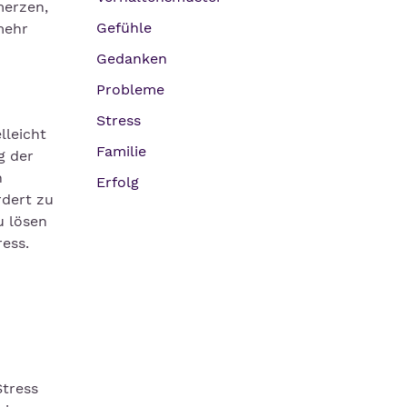
merzen,
Gefühle
mehr
Gedanken
Probleme
Stress
lleicht
Familie
g der
n
Erfolg
rdert zu
u lösen
ess.
Stress