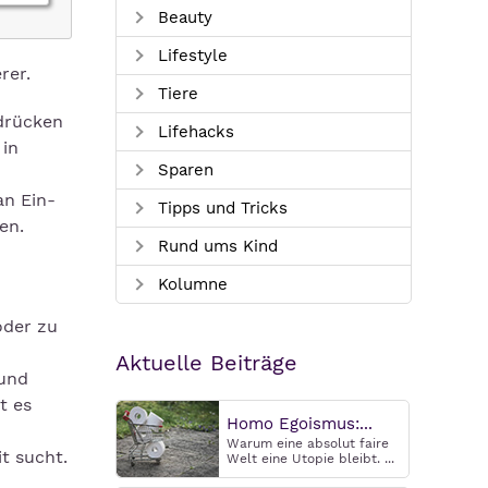
Beauty
Lifestyle
rer.
Tiere
sdrücken
Lifehacks
 in
Sparen
n
an Ein-
Tipps und Tricks
en.
Rund ums Kind
Kolumne
oder zu
Aktuelle Beiträge
 und
t es
Homo Egoismus:...
Warum eine absolut faire
t sucht.
Welt eine Utopie bleibt. ...