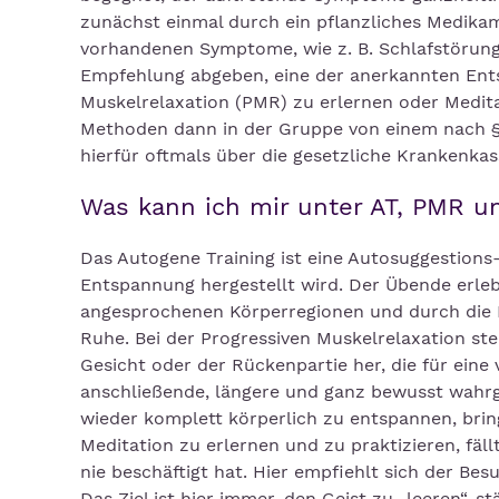
zunächst einmal durch ein pflanzliches Medika
vorhandenen Symptome, wie z. B. Schlafstörunge
Empfehlung abgeben, eine der anerkannten Ents
Muskelrelaxation (PMR) zu erlernen oder Medit
Methoden dann in der Gruppe von einem nach §2
hierfür oftmals über die gesetzliche Krankenka
Was kann ich mir unter AT, PMR un
Das Autogene Training ist eine Autosuggestions
Entspannung hergestellt wird. Der Übende erle
angesprochenen Körperregionen und durch die
Ruhe. Bei der Progressiven Muskelrelaxation s
Gesicht oder der Rückenpartie her, die für ein
anschließende, längere und ganz bewusst wahr
wieder komplett körperlich zu entspannen, brin
Meditation zu erlernen und zu praktizieren, fäl
nie beschäftigt hat. Hier empfiehlt sich der Be
Das Ziel ist hier immer, den Geist zu „leeren“,