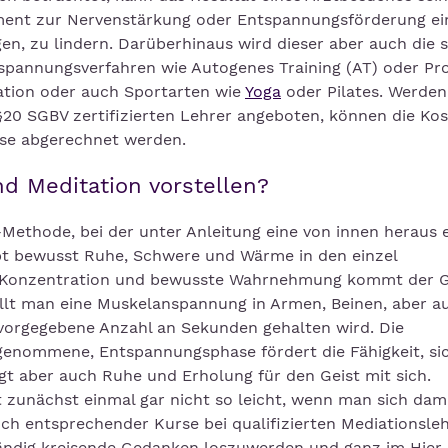
ment zur Nervenstärkung oder Entspannungsförderung ei
n, zu lindern. Darüberhinaus wird dieser aber auch die s
pannungsverfahren wie Autogenes Training (AT) oder Pro
ation oder auch Sportarten wie
Yoga
oder Pilates. Werden
0 SGBV zertifizierten Lehrer angeboten, können die Ko
sse abgerechnet werden.
d Meditation vorstellen?
-Methode, bei der unter Anleitung eine von innen heraus 
bt bewusst Ruhe, Schwere und Wärme in den einzel
 Konzentration und bewusste Wahrnehmung kommt der G
tellt man eine Muskelanspannung in Armen, Beinen, aber 
e vorgegebene Anzahl an Sekunden gehalten wird. Die
genommene, Entspannungsphase fördert die Fähigkeit, si
gt aber auch Ruhe und Erholung für den Geist mit sich.
lt zunächst einmal gar nicht so leicht, wenn man sich dam
such entsprechender Kurse bei qualifizierten Mediationsleh
 ständig kreisende Gedanken loszuwerden und ganz im Hier