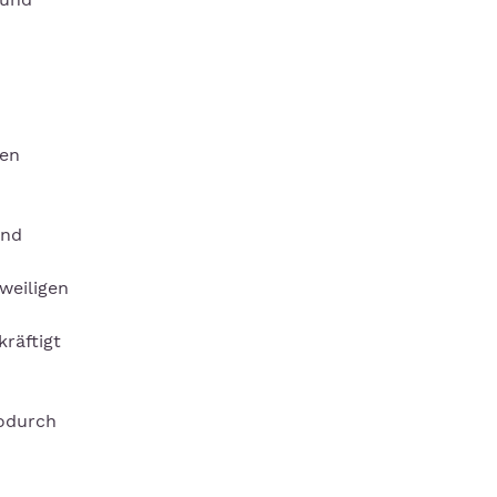
ren
und
weiligen
räftigt
wodurch