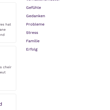
Gefühle
Gedanken
Probleme
des hat
gane
Stress
und
Familie
Erfolg
s cheir
peut
d