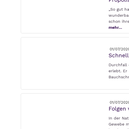
„So gut h
wunderbar
schon ihr
mehr...
01/07/202
Schnell
Durchfall
erlebt. E
Bauchschm
01/07/202
Folgen
In der Na
Gewebe mi