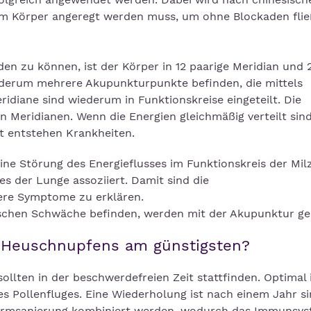
im Körper angeregt werden muss, um ohne Blockaden fli
en zu können, ist der Körper in 12 paarige Meridian und 
iederum mehrere Akupunkturpunkte befinden, die mittels
idiane sind wiederum in Funktionskreise eingeteilt. Die
 Meridianen. Wenn die Energien gleichmäßig verteilt sind,
lt entstehen Krankheiten.
eine Störung des Energieflusses im Funktionskreis der Mil
 der Lunge assoziiert. Damit sind die
ere Symptome zu erklären.
etischen Schwäche befinden, werden mit der Akupunktur ge
 Heuschnupfens am günstigsten?
lten in der beschwerdefreien Zeit stattfinden. Optimal i
 Pollenfluges. Eine Wiederholung ist nach einem Jahr si
 Darmsanierung kombiniert werden, wodurch das Immunsy