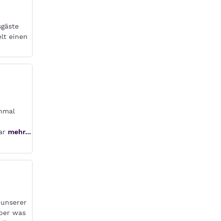
sgäste
lt einen
inmal
gar
mehr...
 unserer
Aber was