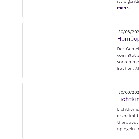
ist eigen
mehr...
30/06/20
Homöop
Der Gemein
vom Blut 
vorkommen
Bächen. 
30/06/20
Lichtki
Lichtkeni
arzneimitt
therapeut
Spiegeln 