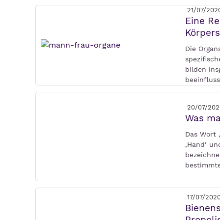
21/07/202
Eine Re
Körpers
Die Organ
spezifisc
bilden ins
beeinflus
20/07/202
Was mac
Das Wort 
‚Hand‘ und
bezeichne
bestimmte
17/07/202
Bienens
Propoli