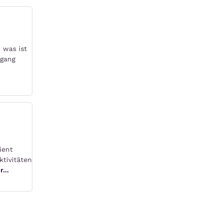
 was ist
rgang
ient
ktivitäten
...