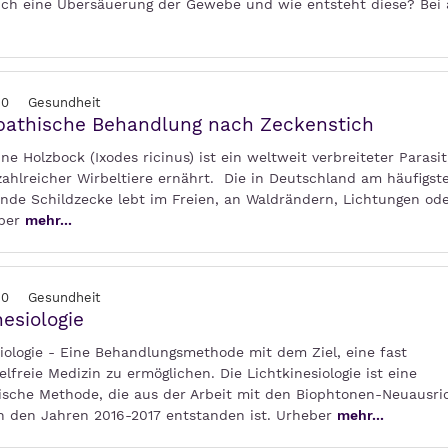
tlich eine Übersäuerung der Gewebe und wie entsteht diese? Bei 
20
Gesundheit
athische Behandlung nach Zeckenstich
e Holzbock (Ixodes ricinus) ist ein weltweit verbreiteter Parasit
zahlreicher Wirbeltiere ernährt. Die in Deutschland am häufigst
de Schildzecke lebt im Freien, an Waldrändern, Lichtungen od
Aber
mehr...
20
Gesundheit
nesiologie
siologie - Eine Behandlungsmethode mit dem Ziel, eine fast
elfreie Medizin zu ermöglichen. Die Lichtkinesiologie ist eine
ische Methode, die aus der Arbeit mit den Biophtonen-Neuausri
in den Jahren 2016-2017 entstanden ist. Urheber
mehr...