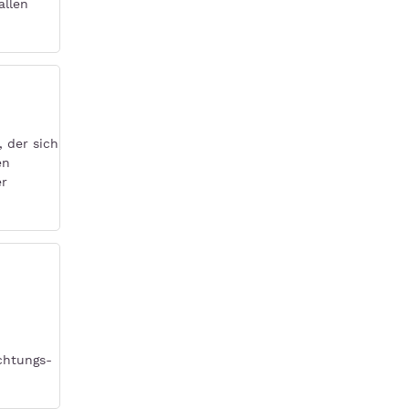
allen
, der sich
en
er
chtungs-