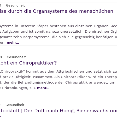
0
Gesundheit
ise durch die Organsysteme des menschlichen
systeme in unserem Körper bestehen aus einzelnen Organen. Je
he Aufgaben und ist somit nahezu unersetzlich. Die einzelnen Or
gesamt zehn Körpersysteme, die sich alle gegenseitig benötigen 
sen.
mehr...
0
Gesundheit
ht ein Chiropraktiker?
„Chiropraktik“ kommt aus dem Altgriechischen und setzt sich au
 praxis ‚Tätigkeit‘ zusammen. Als Chiropraktiker wird ein Thera
t, der die Behandlungsmethode der Chiropraktik anwendet, um
 Erkrankungen, z.B.
mehr...
0
Gesundheit
tockluft | Der Duft nach Honig, Bienenwachs un
s