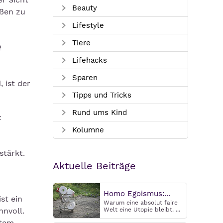
Beauty
eßen zu
Lifestyle
Tiere
2
Lifehacks
Sparen
 ist der
Tipps und Tricks
Rund ums Kind
z
Kolumne
stärkt.
Aktuelle Beiträge
Homo Egoismus:...
st ein
Warum eine absolut faire
nnvoll.
Welt eine Utopie bleibt. ...
stem