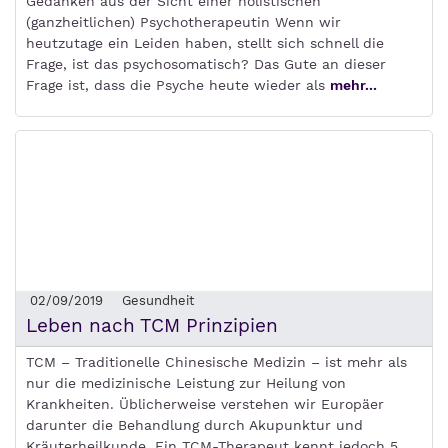
Gedanken aus der Sicht einer holistischen
(ganzheitlichen) Psychotherapeutin Wenn wir
heutzutage ein Leiden haben, stellt sich schnell die
Frage, ist das psychosomatisch? Das Gute an dieser
Frage ist, dass die Psyche heute wieder als
mehr...
02/09/2019
Gesundheit
Leben nach TCM Prinzipien
TCM – Traditionelle Chinesische Medizin – ist mehr als
nur die medizinische Leistung zur Heilung von
Krankheiten. Üblicherweise verstehen wir Europäer
darunter die Behandlung durch Akupunktur und
Kräuterheilkunde. Ein TCM-Therapeut kennt jedoch 5