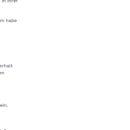
in ihrer
rum habe
erhalt
en
ein.