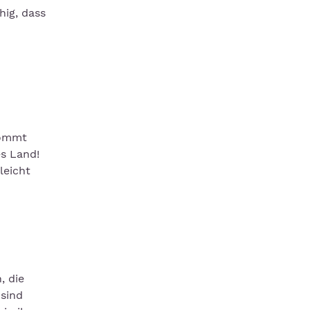
hig, dass
kommt
es Land!
leicht
, die
 sind