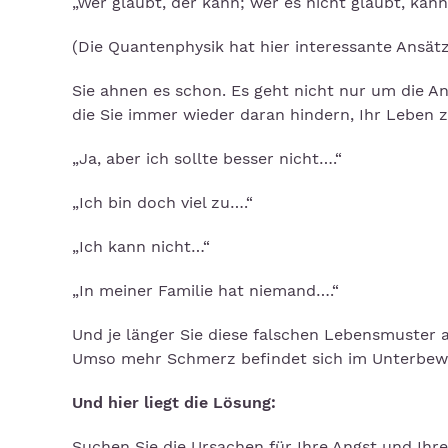
„Wer glaubt, der kann; wer es nicht glaubt, kann
(Die Quantenphysik hat hier interessante Ansätz
Sie ahnen es schon. Es geht nicht nur um die A
die Sie immer wieder daran hindern, Ihr Leben 
„Ja, aber ich sollte besser nicht….“
„Ich bin doch viel zu….“
„Ich kann nicht…“
„In meiner Familie hat niemand….“
Und je länger Sie diese falschen Lebensmuster a
Umso mehr Schmerz befindet sich im Unterbewu
Und hier liegt die Lösung:
Suchen Sie die Ursachen für Ihre Angst und Ihr