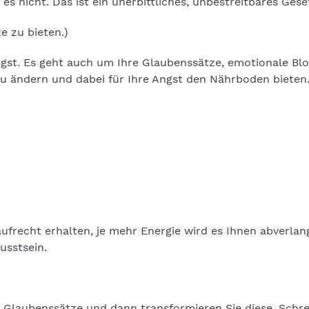
 es nicht. Das ist ein unerbittliches, unbestreitbares Gese
e zu bieten.)
ngst. Es geht auch um Ihre Glaubenssätze, emotionale Bl
zu ändern und dabei für Ihre Angst den Nährboden bieten
ufrecht erhalten, je mehr Energie wird es Ihnen abverlan
sstsein.
e Glaubenssätze und dann transformieren Sie diese. Schr