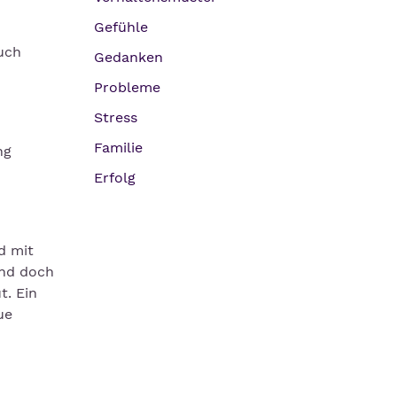
Gefühle
uch
Gedanken
Probleme
Stress
Familie
ng
Erfolg
d mit
Und doch
t. Ein
ue