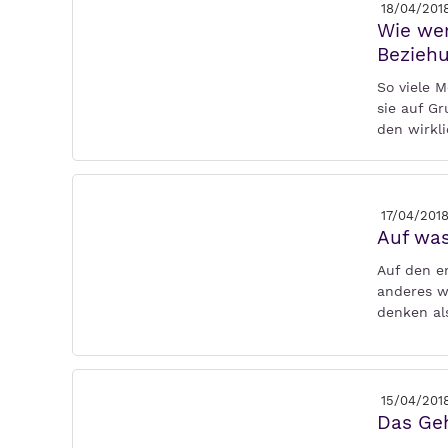
18/04/201
Wie wer
Bezieh
So viele 
sie auf G
den wirkl
17/04/201
Auf wa
Auf den e
anderes w
denken als
15/04/201
Das Geh