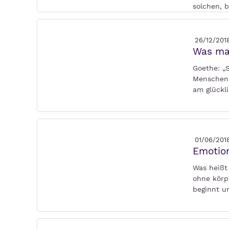
solchen, 
26/12/201
Was mac
Goethe: „
Menschen 
am glückl
01/06/201
Emotio
Was heißt
ohne körp
beginnt u