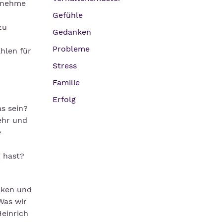
d nehme
Gefühle
zu
Gedanken
Probleme
ahlen für
Stress
Familie
Erfolg
s sein?
ehr und
e
g hast?
nken und
Was wir
einrich