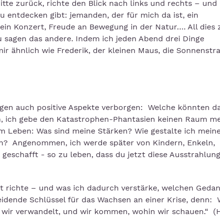
ritte zurück, richte den Blick nach links und rechts – un
u entdecken gibt: jemanden, der für mich da ist, ein
ein Konzert, Freude an Bewegung in der Natur…. All dies 
zu sagen das andere. Indem ich jeden Abend drei Dinge
mir ähnlich wie Frederik, der kleinen Maus, die Sonnenstr
ägen auch positive Aspekte verborgen: Welche könnten da
 ich gebe den Katastrophen-Phantasien keinen Raum m
m Leben: Was sind meine Stärken? Wie gestalte ich mein
ren? Angenommen, ich werde später von Kindern, Enkeln,
geschafft - so zu leben, dass du jetzt diese Ausstrahlun
it richte – und was ich dadurch verstärke, welchen Geda
eidende Schlüssel für das Wachsen an einer Krise, denn: 
 wir verwandelt, und wir kommen, wohin wir schauen.“ (H