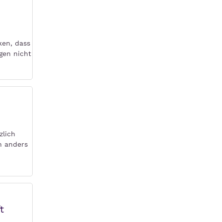
ken, dass
gen nicht
zlich
h anders
t