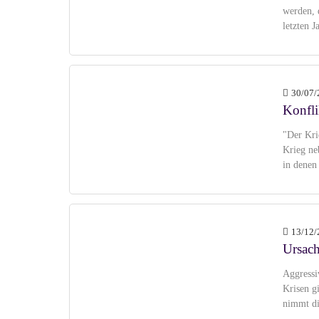
werden, 
letzten J
30/07/
Konfli
"Der Kri
Krieg ne
in denen
13/12/
Ursach
Aggressi
Krisen g
nimmt di