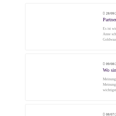
28/09/
Partne
Es ist w
Anne schl
Goldwaag
09/08/
Wo sin
Meinungs
Meinungs
wichtigs
08/07/