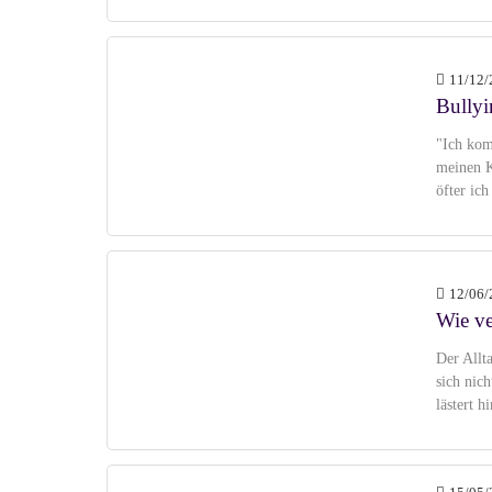
11/12/
Bully
"Ich kom
meinen K
öfter ic
12/06/
Wie ve
Der Allt
sich nic
lästert 