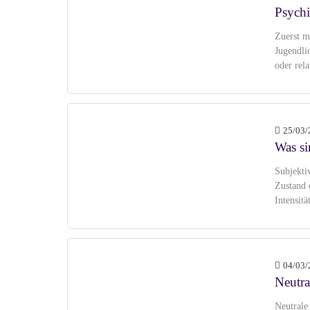
Psych
Zuerst m
Jugendli
oder rela
25/03/
Was si
Subjekti
Zustand 
Intensitä
04/03/
Neutra
Neutrale 