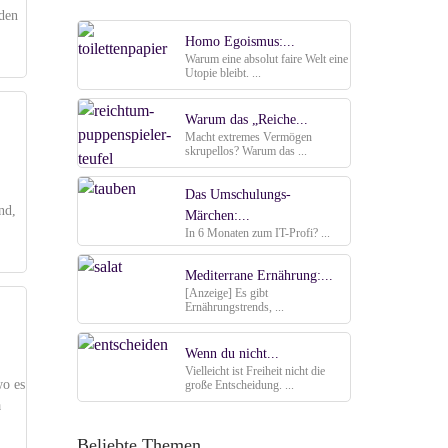
 den
Homo Egoismus:...
Warum eine absolut faire Welt eine
Utopie bleibt. ...
Warum das „Reiche...
Macht extremes Vermögen
skrupellos? Warum das ...
Das Umschulungs-
nd,
Märchen:...
In 6 Monaten zum IT-Profi? ...
Mediterrane Ernährung:...
[Anzeige] Es gibt
Ernährungstrends, ...
Wenn du nicht...
Vielleicht ist Freiheit nicht die
wo es
große Entscheidung. ...
a
Beliebte Themen