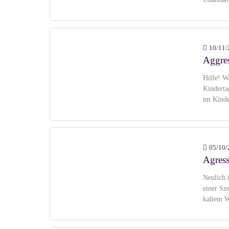
10/11/
Aggres
Hilfe! W
Kindertag
im Kinde
05/10/
Agres
Neulich 
einer Sze
kaltem W