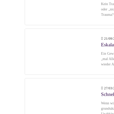
Kein Tra
oder „ni
Trauma? 
21/09/
Eskala
Ein Gewit
„mal Alle
wieder A
27/03/
Schnel
Wenn wir
grundsät
Unabhäng