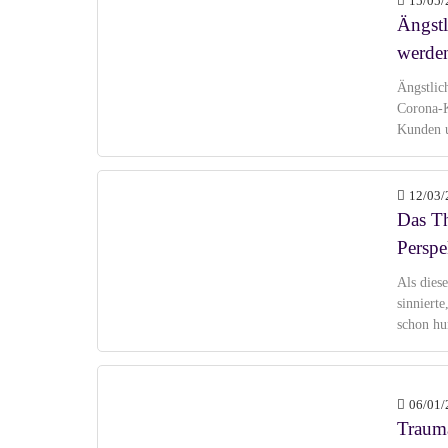
15/05/
Ängstl
werde
Ängstlic
Corona-K
Kunden u
12/03/
Das T
Perspe
Als dies
sinniert
schon hu
06/01/
Trauma