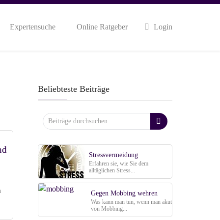
Expertensuche
Online Ratgeber
Login
Beliebteste Beiträge
nd
Stressvermeidung
Erfahren sie, wie Sie dem
alltäglichen Stress...
n
Gegen Mobbing wehren
Was kann man tun, wenn man akut
von Mobbing...