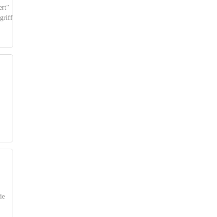
ert“
griff
ie