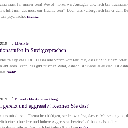
uma muss für immer sein! Wie oft hören wir Aussagen wie, „ich bin traumatisi
chts hilft mir, das muss ein Trauma sein“. Doch was verbirgt sich hinter dem Be
Ein psychisches
mehr...
2019
Lifestyle
tionsstufen in Streitgesprächen
ter reinigt die Luft.. Dieses alte Sprichwort teilt mit, dass sich in einem Streit
s entladen“ kann, das gibt frischen Wind, danach ist wieder alles klar.. Ist dann
lles
mehr...
2019
Persönlichkeitsentwicklung
l gereizt und aggressiv! Kennen Sie das?
 uns mit diesem Thema beschäftigen, stellen wir fest, dass es Menschen gibt, d
zlich eine schnellere und höhere Aggressionsbereitschaft haben als andere.
ig davon gibt es aber auch bei jedem Einzelnen
mehr...