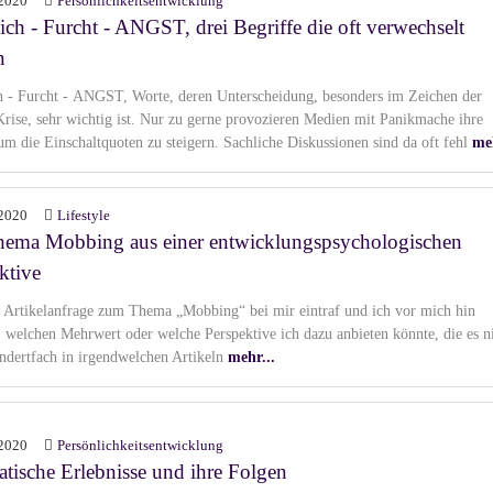
2020
Persönlichkeitsentwicklung
ich - Furcht - ANGST, drei Begriffe die oft verwechselt
n
h - Furcht - ANGST, Worte, deren Unterscheidung, besonders im Zeichen der
rise, sehr wichtig ist. Nur zu gerne provozieren Medien mit Panikmache ihre
m die Einschaltquoten zu steigern. Sachliche Diskussionen sind da oft fehl
meh
2020
Lifestyle
hema Mobbing aus einer entwicklungspsychologischen
ktive
e Artikelanfrage zum Thema „Mobbing“ bei mir eintraf und ich vor mich hin
e, welchen Mehrwert oder welche Perspektive ich dazu anbieten könnte, die es n
ndertfach in irgendwelchen Artikeln
mehr...
2020
Persönlichkeitsentwicklung
tische Erlebnisse und ihre Folgen